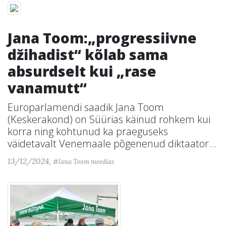
Jana Toom:„progressiivne
džihadist“ kõlab sama
absurdselt kui „rase
vanamutt“
Europarlamendi saadik Jana Toom
(Keskerakond) on Süürias käinud rohkem kui
korra ning kohtunud ka praeguseks
väidetavalt Venemaale põgenenud diktaator...
13/12/2024,
#Jana Toom meedias