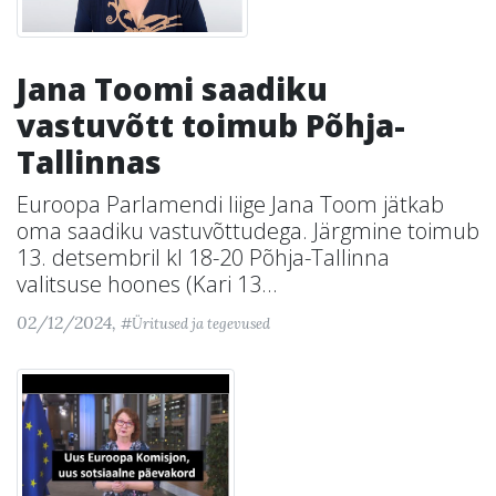
Jana Toomi saadiku
vastuvõtt toimub Põhja-
Tallinnas
Euroopa Parlamendi liige Jana Toom jätkab
oma saadiku vastuvõttudega. Järgmine toimub
13. detsembril kl 18-20 Põhja-Tallinna
valitsuse hoones (Kari 13...
02/12/2024,
#Üritused ja tegevused