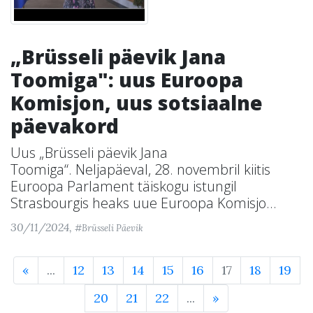
„Brüsseli päevik Jana
Toomiga": uus Euroopa
Komisjon, uus sotsiaalne
päevakord
Uus „Brüsseli päevik Jana
Toomiga“. Neljapäeval, 28. novembril kiitis
Euroopa Parlament täiskogu istungil
Strasbourgis heaks uue Euroopa Komisjo...
30/11/2024,
#Brüsseli Päevik
«
...
12
13
14
15
16
17
18
19
20
21
22
...
»