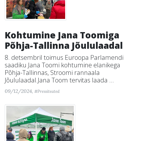
Kohtumine Jana Toomiga
Põhja-Tallinna Jõululaadal
8. detsembril toimus Euroopa Parlamendi
saadiku Jana Toomi kohtumine elanikega
Põhja-Tallinnas, Stroomi rannaala
Jõululaadal.Jana Toom tervitas laada ...
09/12/2024,
#Pressiteated