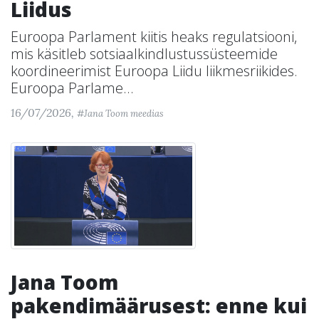
Liidus
Euroopa Parlament kiitis heaks regulatsiooni,
mis käsitleb sotsiaalkindlustussüsteemide
koordineerimist Euroopa Liidu liikmesriikides.
Euroopa Parlame...
16/07/2026,
#Jana Toom meedias
Jana Toom
pakendimäärusest: enne kui