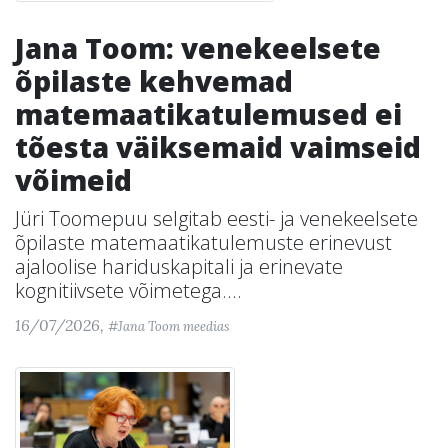
Jana Toom: venekeelsete
õpilaste kehvemad
matemaatikatulemused ei
tõesta väiksemaid vaimseid
võimeid
Jüri Toomepuu selgitab eesti- ja venekeelsete
õpilaste matemaatikatulemuste erinevust
ajaloolise hariduskapitali ja erinevate
kognitiivsete võimetega....
16/07/2026,
#Jana Toom meedias