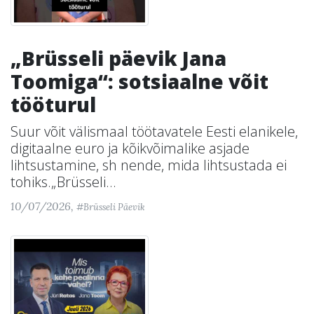
„Brüsseli päevik Jana
Toomiga“: sotsiaalne võit
tööturul
Suur võit välismaal töötavatele Eesti elanikele,
digitaalne euro ja kõikvõimalike asjade
lihtsustamine, sh nende, mida lihtsustada ei
tohiks.„Brüsseli...
10/07/2026,
#Brüsseli Päevik