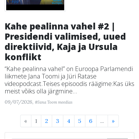
Kahe pealinna vahel #2 |
Presidendi valimised, uued
direktiivid, Kaja ja Ursula
konflikt
“Kahe pealinna vahel” on Euroopa Parlamendi
liikmete Jana Toomi ja Jüri Ratase
videopodcast.Teises episoodis räägime:Kas üks
meist võiks olla järgmine...
09/07/2026,
#Jana Toom meedias
«
1
2
3
4
5
6
...
»