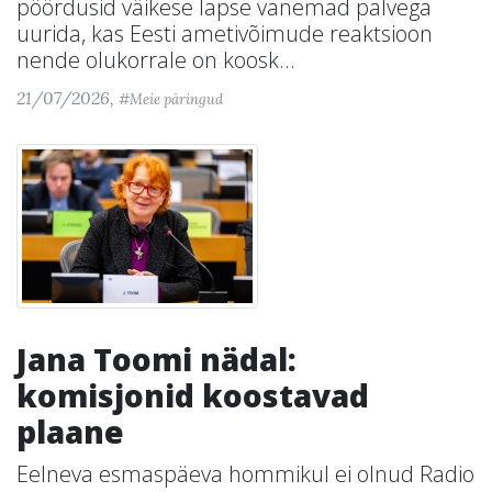
pöördusid väikese lapse vanemad palvega
uurida, kas Eesti ametivõimude reaktsioon
nende olukorrale on koosk...
21/07/2026,
#Meie päringud
Jana Toomi nädal:
komisjonid koostavad
plaane
Eelneva esmaspäeva hommikul ei olnud Radio