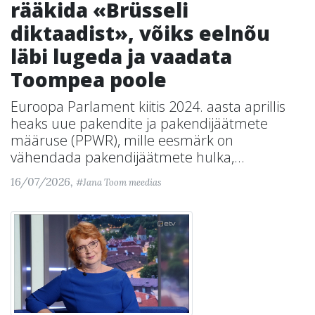
rääkida «Brüsseli
diktaadist», võiks eelnõu
läbi lugeda ja vaadata
Toompea poole
Euroopa Parlament kiitis 2024. aasta aprillis
heaks uue pakendite ja pakendijäätmete
määruse (PPWR), mille eesmärk on
vähendada pakendijäätmete hulka,...
16/07/2026,
#Jana Toom meedias