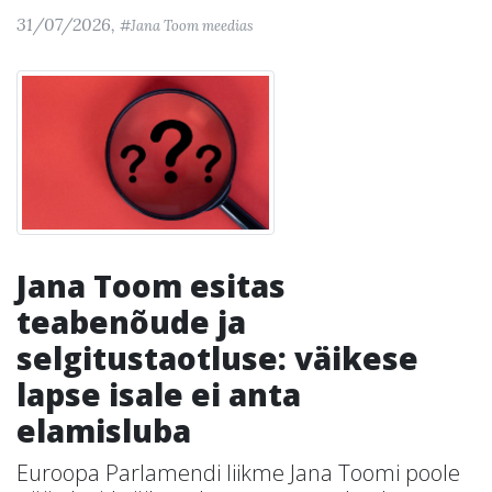
31/07/2026,
#Jana Toom meedias
Jana Toom esitas
teabenõude ja
selgitustaotluse: väikese
lapse isale ei anta
elamisluba
Euroopa Parlamendi liikme Jana Toomi poole