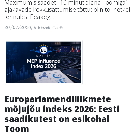
Maximumis saadet „10 minutit Jana Toomiga”
ajakavade kokkusattumise tõttu: olin tol hetkel
lennukis. Peaaeg...
20/07/2026,
#Brüsseli Päevik
Europarlamendiliikmete
mõjujõu indeks 2026: Eesti
saadikutest on esikohal
Toom