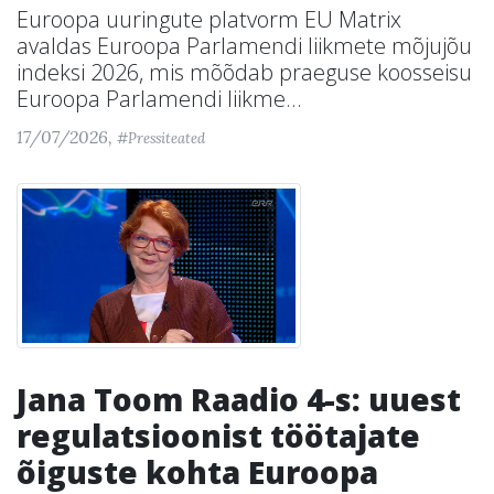
Euroopa uuringute platvorm EU Matrix
avaldas Euroopa Parlamendi liikmete mõjujõu
indeksi 2026, mis mõõdab praeguse koosseisu
Euroopa Parlamendi liikme...
17/07/2026,
#Pressiteated
Jana Toom Raadio 4-s: uuest
regulatsioonist töötajate
õiguste kohta Euroopa