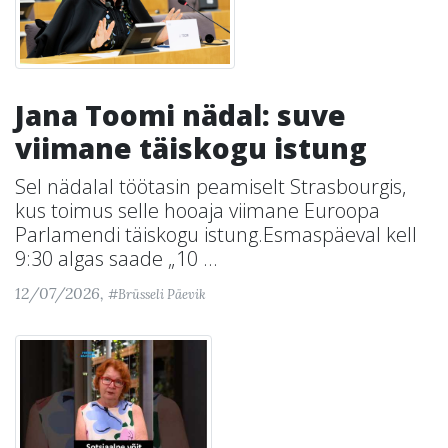
Jana Toomi nädal: suve
viimane täiskogu istung
Sel nädalal töötasin peamiselt Strasbourgis,
kus toimus selle hooaja viimane Euroopa
Parlamendi täiskogu istung.Esmaspäeval kell
9:30 algas saade „10 ...
12/07/2026,
#Brüsseli Päevik