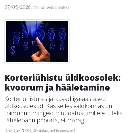
07/05/2026,
#Jana Toom meedias
Korteriühistu üldkoosolek:
kvoorum ja hääletamine
Korteriühistutes jätkuvad iga-aastased
üldkoosolekud. Kas selles valdkonnas on
toimunud mingeid muudatusi, millele tuleks
tähelepanu pöörata, et midag...
05/05/2026,
#Küsimused ja vastused