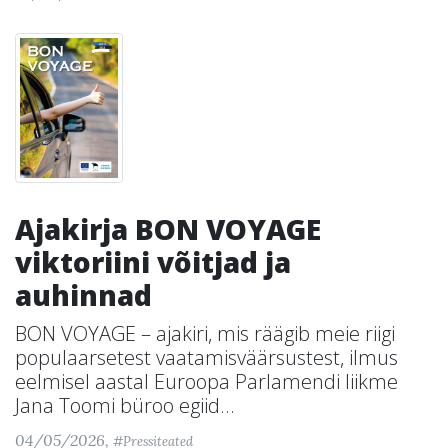
Ajakirja BON VOYAGE
viktoriini võitjad ja
auhinnad
BON VOYAGE – ajakiri, mis räägib meie riigi
populaarsetest vaatamisväärsustest, ilmus
eelmisel aastal Euroopa Parlamendi liikme
Jana Toomi büroo egiid...
04/05/2026,
#Pressiteated