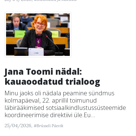
Jana Toomi nädal:
kauaoodatud trialoog
Minu jaoks oli nädala peamine sündmus
kolmapäeval, 22. aprillil toimunud
läbirääkimised sotsiaalkindlustussüsteemide
koordineerimise direktiivi üle.Eu...
25/04/2026,
#Brüsseli Päevik