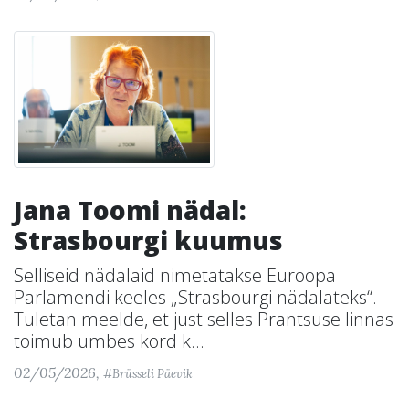
Jana Toomi nädal:
Strasbourgi kuumus
Selliseid nädalaid nimetatakse Euroopa
Parlamendi keeles „Strasbourgi nädalateks“.
Tuletan meelde, et just selles Prantsuse linnas
toimub umbes kord k...
02/05/2026,
#Brüsseli Päevik