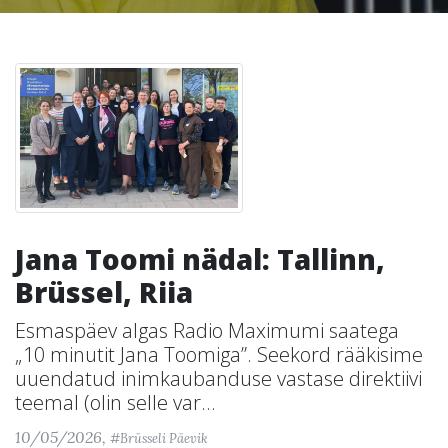
Jana Toomi nädal: Tallinn,
Brüssel, Riia
Esmaspäev algas Radio Maximumi saatega
„10 minutit Jana Toomiga”. Seekord rääkisime
uuendatud inimkaubanduse vastase direktiivi
teemal (olin selle var...
10/05/2026,
#Brüsseli Päevik