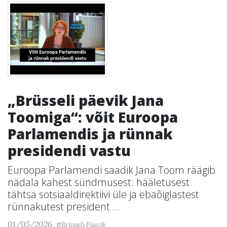
„Brüsseli päevik Jana
Toomiga“: võit Euroopa
Parlamendis ja rünnak
presidendi vastu
Euroopa Parlamendi saadik Jana Toom räägib
nädala kahest sündmusest: hääletusest
tähtsa sotsiaaldirektiivi üle ja ebaõiglastest
rünnakutest president ...
01/05/2026,
#Brüsseli Päevik