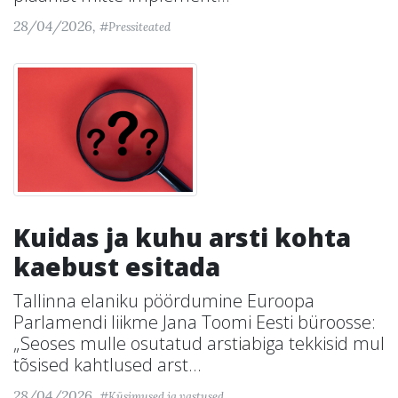
28/04/2026,
#Pressiteated
Kuidas ja kuhu arsti kohta
kaebust esitada
Tallinna elaniku pöördumine Euroopa
Parlamendi liikme Jana Toomi Eesti büroosse:
„Seoses mulle osutatud arstiabiga tekkisid mul
tõsised kahtlused arst...
28/04/2026,
#Küsimused ja vastused