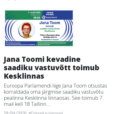
Jana Toomi kevadine
saadiku vastuvõtt toimub
Kesklinnas
Euroopa Parlamendi liige Jana Toom otsustas
korraldada oma järgmise saadiku vastuvõtu
pealinna Kesklinna linnaosas. See toimub 7.
mail kell 18 Tallinn...
29/04/2026,
#Üritused ja tegevused