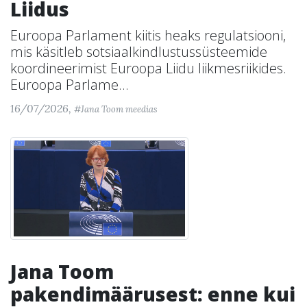
Liidus
Euroopa Parlament kiitis heaks regulatsiooni,
mis käsitleb sotsiaalkindlustussüsteemide
koordineerimist Euroopa Liidu liikmesriikides.
Euroopa Parlame...
16/07/2026,
#Jana Toom meedias
Jana Toom
pakendimäärusest: enne kui