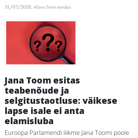
31/07/2026,
#Jana Toom meedias
Jana Toom esitas
teabenõude ja
selgitustaotluse: väikese
lapse isale ei anta
elamisluba
Euroopa Parlamendi liikme Jana Toomi poole