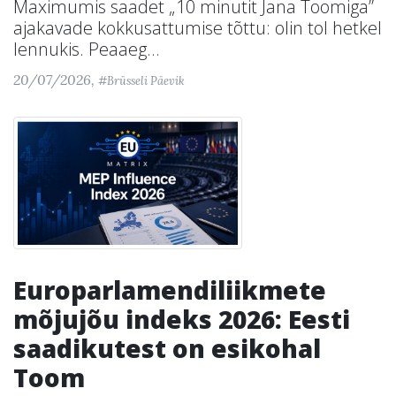
Maximumis saadet „10 minutit Jana Toomiga”
ajakavade kokkusattumise tõttu: olin tol hetkel
lennukis. Peaaeg...
20/07/2026,
#Brüsseli Päevik
Europarlamendiliikmete
mõjujõu indeks 2026: Eesti
saadikutest on esikohal
Toom