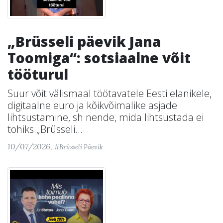
„Brüsseli päevik Jana
Toomiga“: sotsiaalne võit
tööturul
Suur võit välismaal töötavatele Eesti elanikele,
digitaalne euro ja kõikvõimalike asjade
lihtsustamine, sh nende, mida lihtsustada ei
tohiks.„Brüsseli...
10/07/2026,
#Brüsseli Päevik