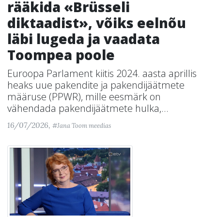
rääkida «Brüsseli
diktaadist», võiks eelnõu
läbi lugeda ja vaadata
Toompea poole
Euroopa Parlament kiitis 2024. aasta aprillis
heaks uue pakendite ja pakendijäätmete
määruse (PPWR), mille eesmärk on
vähendada pakendijäätmete hulka,...
16/07/2026,
#Jana Toom meedias