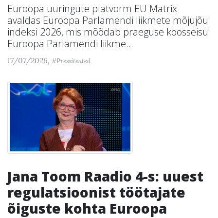
Euroopa uuringute platvorm EU Matrix
avaldas Euroopa Parlamendi liikmete mõjujõu
indeksi 2026, mis mõõdab praeguse koosseisu
Euroopa Parlamendi liikme...
17/07/2026,
#Pressiteated
Jana Toom Raadio 4-s: uuest
regulatsioonist töötajate
õiguste kohta Euroopa