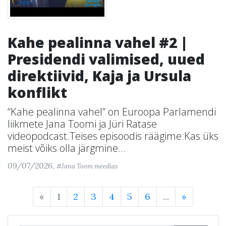
Kahe pealinna vahel #2 |
Presidendi valimised, uued
direktiivid, Kaja ja Ursula
konflikt
“Kahe pealinna vahel” on Euroopa Parlamendi
liikmete Jana Toomi ja Jüri Ratase
videopodcast.Teises episoodis räägime:Kas üks
meist võiks olla järgmine...
09/07/2026,
#Jana Toom meedias
«
1
2
3
4
5
6
...
»