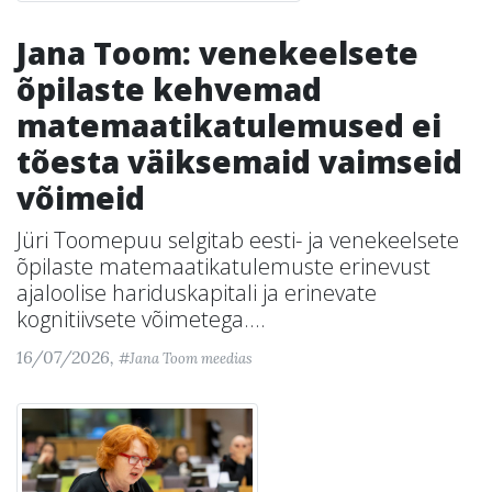
Jana Toom: venekeelsete
õpilaste kehvemad
matemaatikatulemused ei
tõesta väiksemaid vaimseid
võimeid
Jüri Toomepuu selgitab eesti- ja venekeelsete
õpilaste matemaatikatulemuste erinevust
ajaloolise hariduskapitali ja erinevate
kognitiivsete võimetega....
16/07/2026,
#Jana Toom meedias