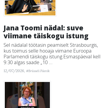
Jana Toomi nädal: suve
viimane täiskogu istung
Sel nädalal töötasin peamiselt Strasbourgis,
kus toimus selle hooaja viimane Euroopa
Parlamendi täiskogu istung.Esmaspäeval kell
9:30 algas saade „10 ...
12/07/2026,
#Brüsseli Päevik