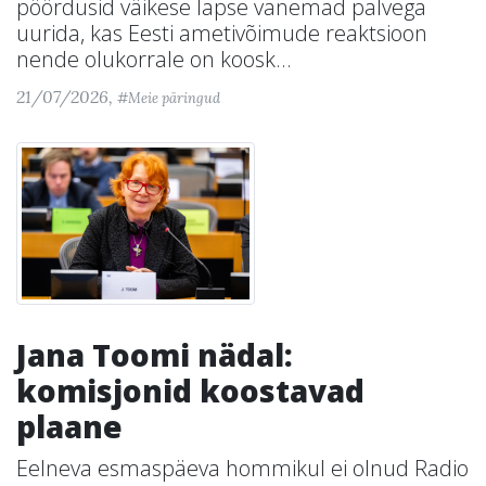
pöördusid väikese lapse vanemad palvega
uurida, kas Eesti ametivõimude reaktsioon
nende olukorrale on koosk...
21/07/2026,
#Meie päringud
Jana Toomi nädal:
komisjonid koostavad
plaane
Eelneva esmaspäeva hommikul ei olnud Radio