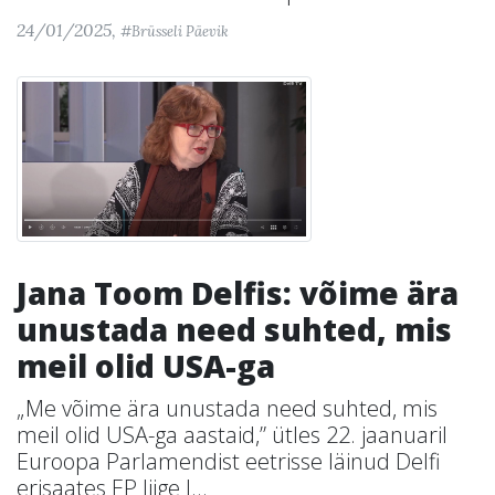
24/01/2025,
#Brüsseli Päevik
Jana Toom Delfis: võime ära
unustada need suhted, mis
meil olid USA-ga
„Me võime ära unustada need suhted, mis
meil olid USA-ga aastaid,” ütles 22. jaanuaril
Euroopa Parlamendist eetrisse läinud Delfi
erisaates EP liige J...