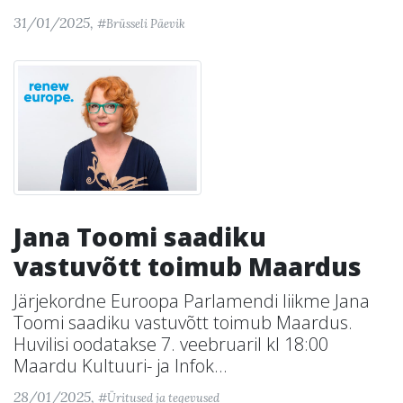
31/01/2025,
#Brüsseli Päevik
Jana Toomi saadiku
vastuvõtt toimub Maardus
Järjekordne Euroopa Parlamendi liikme Jana
Toomi saadiku vastuvõtt toimub Maardus.
Huvilisi oodatakse 7. veebruaril kl 18:00
Maardu Kultuuri- ja Infok...
28/01/2025,
#Üritused ja tegevused