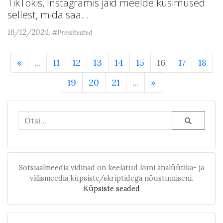
TikTokis, Instagramis jäid meelde küsimused
sellest, mida saa...
16/12/2024,
#Pressiteated
«
...
11
12
13
14
15
16
17
18
19
20
21
...
»
Sotsiaalmeedia vidinad on keelatud kuni analüütika- ja
välismeedia küpsiste/skriptidega nõustumiseni.
Küpsiste seaded