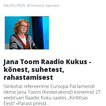
04/03/2025,
#Üritused ja tegevused
Jana Toom Raadio Kukus -
kõnest, suhetest,
rahastamisest
Siinkohal refereerime Euroopa Parlamendi
liikme Jana Toomi (Keskerakond) esinemist 27.
veebruari Raadio Kuku saates „Kirillitsas
Eesti“.«Pärast presid...