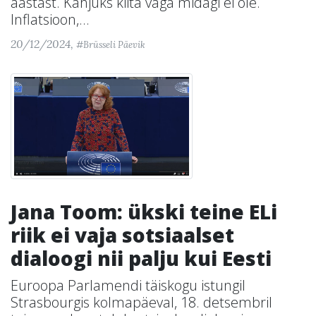
aastast. Kahjuks kiita väga midagi ei ole.
Inflatsioon,...
20/12/2024,
#Brüsseli Päevik
Jana Toom: ükski teine ELi
riik ei vaja sotsiaalset
dialoogi nii palju kui Eesti
Euroopa Parlamendi täiskogu istungil
Strasbourgis kolmapäeval, 18. detsembril