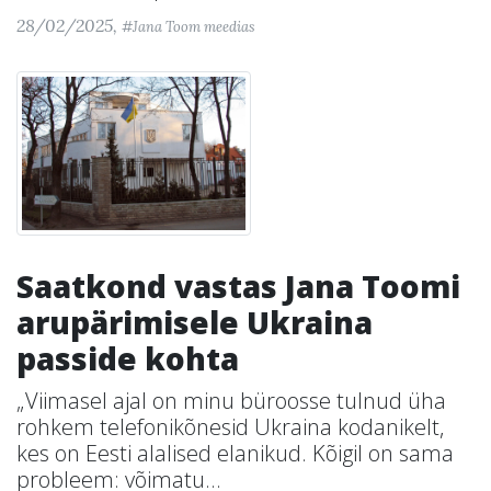
28/02/2025,
#Jana Toom meedias
Saatkond vastas Jana Toomi
arupärimisele Ukraina
passide kohta
„Viimasel ajal on minu büroosse tulnud üha
rohkem telefonikõnesid Ukraina kodanikelt,
kes on Eesti alalised elanikud. Kõigil on sama
probleem: võimatu...