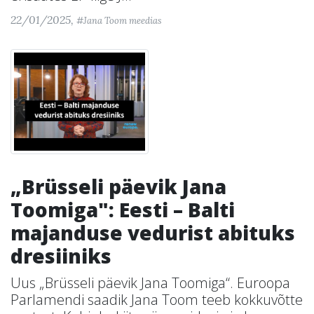
22/01/2025,
#Jana Toom meedias
„Brüsseli päevik Jana
Toomiga": Eesti – Balti
majanduse vedurist abituks
dresiiniks
Uus „Brüsseli päevik Jana Toomiga“. Euroopa
Parlamendi saadik Jana Toom teeb kokkuvõtte