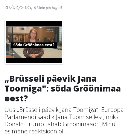
20/02/2025,
#Meie päringud
„Brüsseli päevik Jana
Toomiga": sõda Gröönimaa
eest?
Uus „Brüsseli päevik Jana Toomiga“. Euroopa
Parlamendi saadik Jana Toom sellest, miks
Donald Trump tahab Gröönimaad: „Minu
esimene reaktsioon ol...