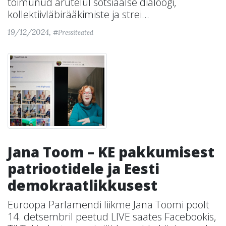
toimunud arutelul sotsiaalse dialoogi,
kollektiivläbirääkimiste ja strei...
19/12/2024,
#Pressiteated
Jana Toom – KE pakkumisest
patriootidele ja Eesti
demokraatlikkusest
Euroopa Parlamendi liikme Jana Toomi poolt
14. detsembril peetud LIVE saates Facebookis,