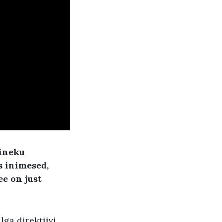
mineku
s inimesed,
ee on just
lga direktiivi