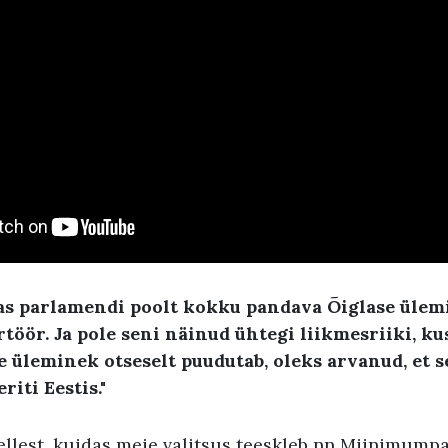
s parlamendi poolt kokku pandava Õiglase üle
rtöör. Ja pole seni näinud ühtegi liikmesriiki, ku
 üleminek otseselt puudutab, oleks arvanud, et s
eriti Eestis."
ellest, kuidas meie valitsus teeskleb nn Miinimumpa