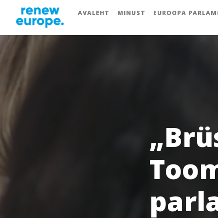
AVALEHT
MINUST
EUROOPA PARLAM
„Brü
Toom
parl