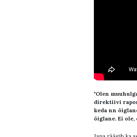
"Olen muuhulga
direktiivi rapo
keda nn õiglane
õiglane. Ei ole, 
Jana räägib ka s