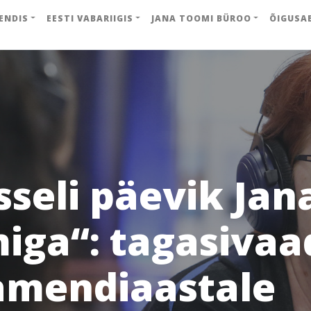
ENDIS
EESTI VABARIIGIS
JANA TOOMI BÜROO
ÕIGUSA
sseli päevik Jan
iga“: tagasivaa
amendiaastale