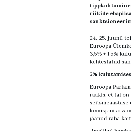
tippkohtumine 
riikide ebapii
sanktsioneerim
24.-25. juunil 
Euroopa Ülemko
3,5% + 1,5% kul
kehtestatud san
5% kulutamises
Euroopa Parlame
rääkis, et tal 
seitsmeaastase e
komisjoni arvam
jäänud raha kai
„Imelikul kombe