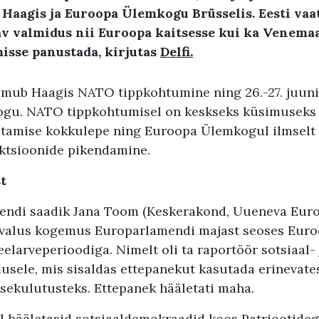
Haagis ja Euroopa Ülemkogu Brüsselis. Eesti vaa
sav valmidus nii Euroopa kaitsesse kui ka Venema
isse panustada, kirjutas
Delfi.
toimub Haagis NATO tippkohtumine ning 26.-27. juuni
gu. NATO tippkohtumisel on keskseks küsimuseks k
utamise kokkulepe ning Euroopa Ülemkogul ilmsel
ktsioonide pikendamine.
t
ndi saadik Jana Toom (Keskerakond, Uueneva Euro
on valus kogemus Europarlamendi majast seoses Euro
elarveperioodiga. Nimelt oli ta raportöör sotsiaal-
usele, mis sisaldas ettepanekut kasutada erinevates
tsekulutusteks. Ettepanek hääletati maha.
l hääletasid sotsiaaldemokraadid koos Patriootide