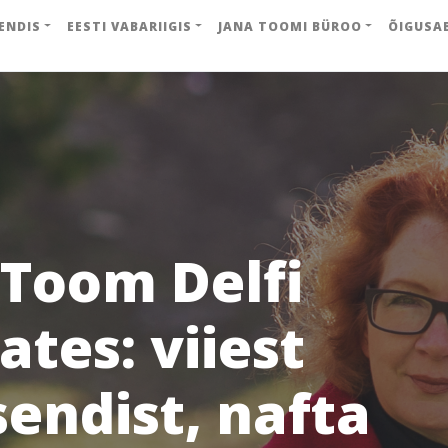
ENDIS
EESTI VABARIIGIS
JANA TOOMI BÜROO
ÕIGUSA
 Toom Delfi
ates: viiest
sendist, nafta