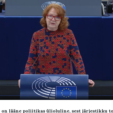
on lääne poliitikas ülioluline, sest järjestikku