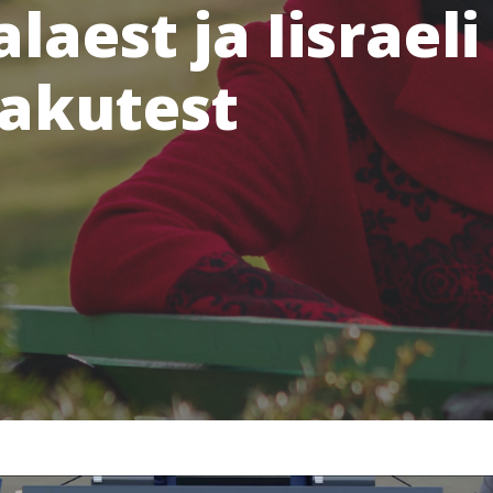
laest ja Iisraeli
akutest