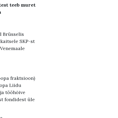
test teeb muret
a
l Brüsselis
aitsele SKP-st
t Venemaale
opa fraktsioon)
opa Liidu
 ja tööhõive
t fondidest üle
ga