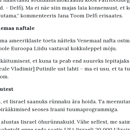
. – Delfi). Ma ei näe siin majas laia konsensust, et 
utama,“ kommenteeris Jana Toom Delfi erisaates.
emaa naftale
ilma ameeriklaste toeta näiteks Venemaal nafta ostm
pole Euroopa Liidu vastaval kokkuleppel mõju.
äitumisest, et kuna ta peab end suureks lepitajaks 
ale Vladimir] Putinile ust lahti – ma ei usu, et ta t
oom.
utest
 et Iisrael saanuks rünnaku ära hoida. Ta meenutas,
birääkimised seoses Iraani tuumaprogrammiga.
 alustas Iisrael õhurünnakuid. Vähe sellest, me sai
 vahetult enne seda saatis USA Iisraeli 20 000 Ukrai