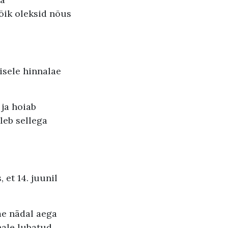
kõik oleksid nõus
isele hinnalae
ja hoiab
uleb sellega
 et 14. juunil
me nädal aega
nale lubatud