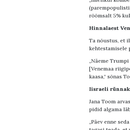
(parempopulistid
rõõmsalt 5% kul
Hinnalaest Ven
Ta nõustus, et 
kehtestamisele 
„Näeme Trumpi k
[Venemaa riigipe
kaasa,“ sõnas T
Iisraeli rünnak
Jana Toom arvas,
pidid algama lä
„Päev enne seda
tagasi teada, et