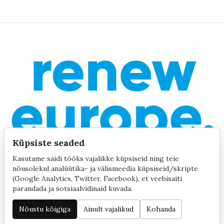
Küpsiste seaded
Kasutame saidi tööks vajalikke küpsiseid ning teie
nõusolekul analüütika- ja välismeedia küpsiseid/skripte
(Google Analytics, Twitter, Facebook), et veebisaiti
parandada ja sotsiaalvidinaid kuvada.
©2020 by Yana Toom
Küpsiste seaded
Nõustu kõigiga
Ainult vajalikud
Kohanda