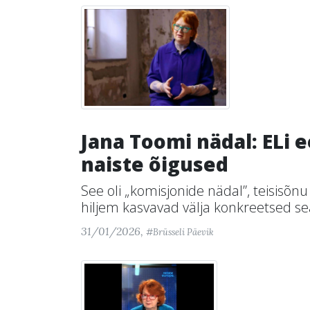
Jana Toomi nädal: ELi e
naiste õigused
See oli „komisjonide nädal”, teisisõnu 
hiljem kasvavad välja konkreetsed se
31/01/2026,
#Brüsseli Päevik