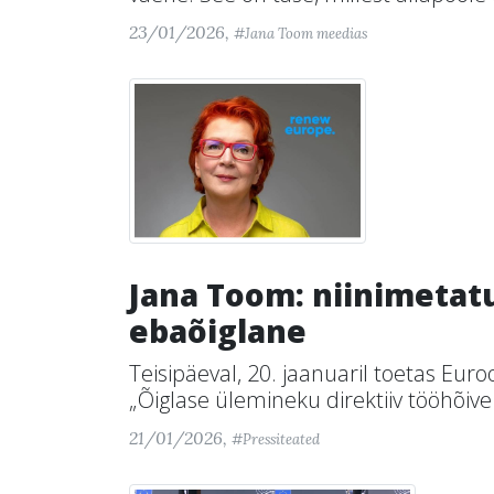
23/01/2026,
#Jana Toom meedias
Jana Toom: niinimetat
ebaõiglane
Teisipäeval, 20. jaanuaril toetas Eu
„Õiglase ülemineku direktiiv tööhõive 
21/01/2026,
#Pressiteated