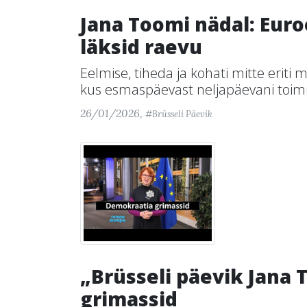
Jana Toomi nädal: Eur
läksid raevu
Eelmise, tiheda ja kohati mitte eriti
kus esmaspäevast neljapäevani toimu
26/01/2026,
#Brüsseli Päevik
„Brüsseli päevik Jana
grimassid