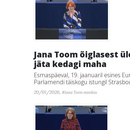
Jana Toom õiglasest ül
jäta kedagi maha
Esmaspäeval, 19. jaanuaril esines E
Parlamendi täiskogu istungil Strasbou
20/01/2026,
#Jana Toom meedias