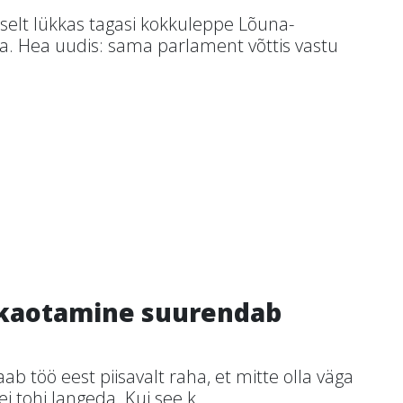
selt lükkas tagasi kokkuleppe Lõuna-
. Hea uudis: sama parlament võttis vastu
 kaotamine suurendab
aab töö eest piisavalt raha, et mitte olla väga
i tohi langeda. Kui see k...