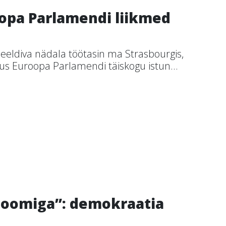
oopa Parlamendi liikmed
 meeldiva nädala töötasin ma Strasbourgis,
s Euroopa Parlamendi täiskogu istun...
 Toomiga”: demokraatia