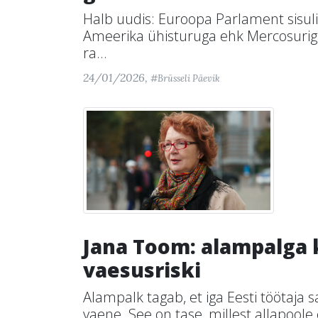
Halb uudis: Euroopa Parlament sisuli
Ameerika ühisturuga ehk Mercosuriga
ra...
24/01/2026,
#Brüsseli Päevik
Jana Toom: alampalga
vaesusriski
Alampalk tagab, et iga Eesti töötaja s
vaene. See on tase, millest allapoole e