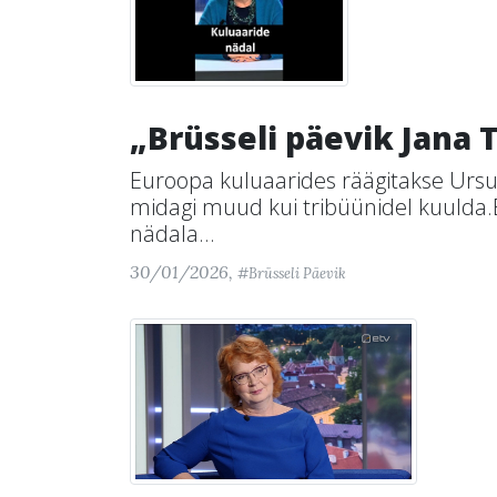
„Brüsseli päevik Jana 
Euroopa kuluaarides räägitakse Ursu
midagi muud kui tribüünidel kuulda
nädala...
30/01/2026,
#Brüsseli Päevik