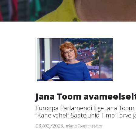
Jana Toom avameelselt
Euroopa Parlamendi liige Jana Toom 
“Kahe vahel“.Saatejuhid Timo Tarve ja
03/02/2026,
#Jana Toom meedias