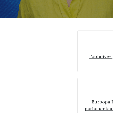
Tööhõive- 
Euroopa L
parlamentaa