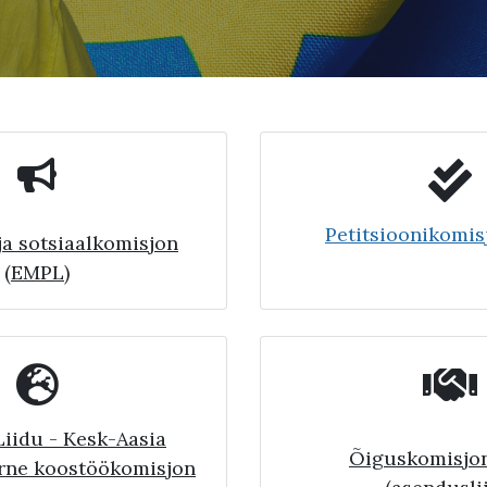
Petitsioonikomis
ja sotsiaalkomisjon
(EMPL)
iidu - Kesk-Aasia
Õiguskomisjon
rne koostöökomisjon