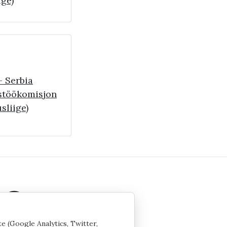
ige)
- Serbia
stöökomisjon
sliige)
te (Google Analytics, Twitter,