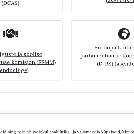
(asendusli
(DCAS)
Euroopa Liidu 
iguste ja soolise
parlamentaarne koo
kuse komisjon (FEMM)
(D-RS) (asendu
endusliige)
eid ning teie nõusolekul analüütika- ja välismeedia küpsiseid/skrip