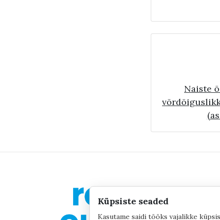
Naiste õ
võrdõiguslik
(as
Küpsiste seaded
Kasutame saidi tööks vajalikke küpsis