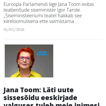
Euroopa Parlamendi liige Jana Toom esitas
teabenõude siseminister Igor Tarole.
„Siseministeeriumi teatel hakkab see
kiireloomulisena ette valmistama...
10/02/2026
Jana Toom: Läti uute
sissesõidu eeskirjade
valguses tuleb meie inimesi