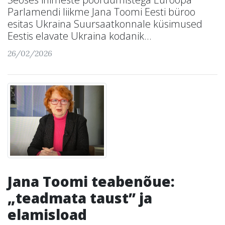
Parlamendi liikme Jana Toomi Eesti büroo
esitas Ukraina Suursaatkonnale küsimused
Eestis elavate Ukraina kodanik...
26/02/2026
Jana Toomi teabenõue:
„teadmata taust” ja
elamisload