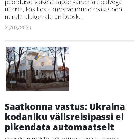
pöördusid väikese lapse vanemad palvega
uurida, kas Eesti ametivõimude reaktsioon
nende olukorrale on koosk...
21/07/2026
Saatkonna vastus: Ukraina
kodaniku välisreisipassi ei
pikendata automaatselt
Seoses inimeste pöördumistega Euroopa