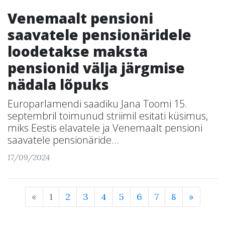
Venemaalt pensioni
saavatele pensionäridele
loodetakse maksta
pensionid välja järgmise
nädala lõpuks
Europarlamendi saadiku Jana Toomi 15.
septembril toimunud striimil esitati küsimus,
miks Eestis elavatele ja Venemaalt pensioni
saavatele pensionäride...
17/09/2024
«
1
2
3
4
5
6
7
8
»