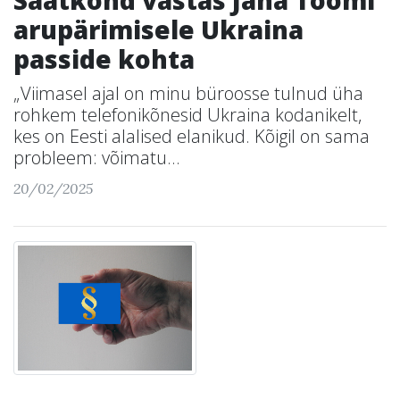
Saatkond vastas Jana Toomi
arupärimisele Ukraina
passide kohta
„Viimasel ajal on minu büroosse tulnud üha
rohkem telefonikõnesid Ukraina kodanikelt,
kes on Eesti alalised elanikud. Kõigil on sama
probleem: võimatu...
20/02/2025