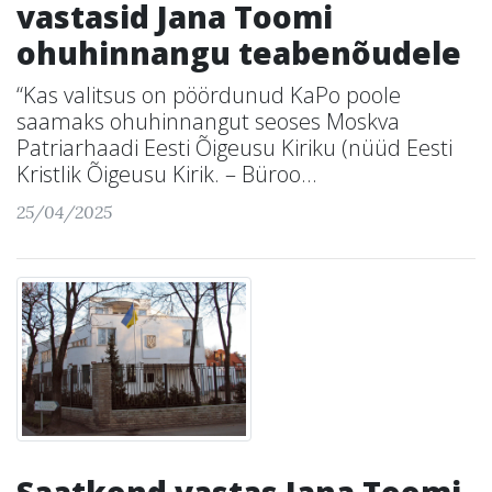
vastasid Jana Toomi
ohuhinnangu teabenõudele
“Kas valitsus on pöördunud KaPo poole
saamaks ohuhinnangut seoses Moskva
Patriarhaadi Eesti Õigeusu Kiriku (nüüd Eesti
Kristlik Õigeusu Kirik. – Büroo...
25/04/2025