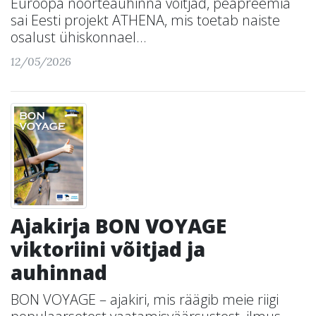
Euroopa noorteauhinna võitjad, peapreemia
sai Eesti projekt ATHENA, mis toetab naiste
osalust ühiskonnael...
12/05/2026
Ajakirja BON VOYAGE
viktoriini võitjad ja
auhinnad
BON VOYAGE – ajakiri, mis räägib meie riigi