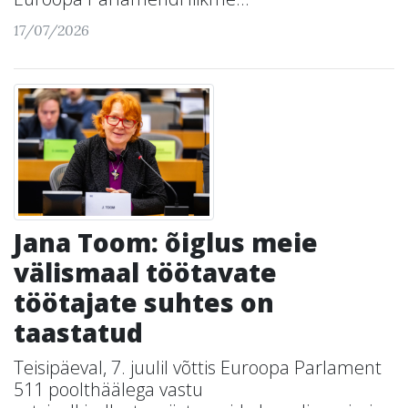
17/07/2026
Jana Toom: õiglus meie
välismaal töötavate
töötajate suhtes on
taastatud
Teisipäeval, 7. juulil võttis Euroopa Parlament
511 poolthäälega vastu