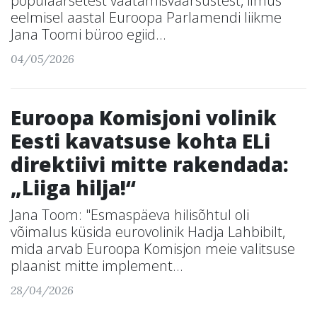
populaarsetest vaatamisväärsustest, ilmus
eelmisel aastal Euroopa Parlamendi liikme
Jana Toomi büroo egiid...
04/05/2026
Euroopa Komisjoni volinik
Eesti kavatsuse kohta ELi
direktiivi mitte rakendada:
„Liiga hilja!“
Jana Toom: "Esmaspäeva hilisõhtul oli
võimalus küsida eurovolinik Hadja Lahbibilt,
mida arvab Euroopa Komisjon meie valitsuse
plaanist mitte implement...
28/04/2026