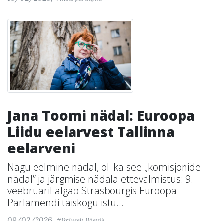
Jana Toomi nädal: Euroopa
Liidu eelarvest Tallinna
eelarveni
Nagu eelmine nädal, oli ka see „komisjonide
nädal” ja järgmise nädala ettevalmistus: 9.
veebruaril algab Strasbourgis Euroopa
Parlamendi täiskogu istu...
09/02/2026,
#Brüsseli Päevik