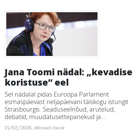
Jana Toomi nädal: „kevadise
koristuse” eel
Sel nädalal pidas Euroopa Parlament
esmaspäevast neljapäevani täiskogu istungit
Strasbourgis. Seaduseelnõud, arutelud,
debatid, muudatusettepanekud ja...
15/02/2026,
#Brüsseli Päevik