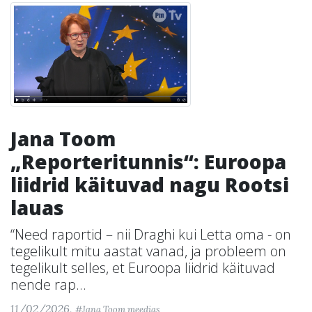
Jana Toom
„Reporteritunnis“: Euroopa
liidrid käituvad nagu Rootsi
lauas
“Need raportid – nii Draghi kui Letta oma - on
tegelikult mitu aastat vanad, ja probleem on
tegelikult selles, et Euroopa liidrid käituvad
nende rap...
11/02/2026,
#Jana Toom meedias