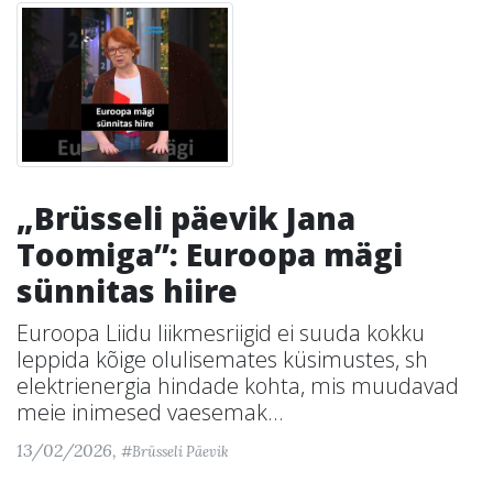
„Brüsseli päevik Jana
Toomiga”: Euroopa mägi
sünnitas hiire
Euroopa Liidu liikmesriigid ei suuda kokku
leppida kõige olulisemates küsimustes, sh
elektrienergia hindade kohta, mis muudavad
meie inimesed vaesemak...
13/02/2026,
#Brüsseli Päevik