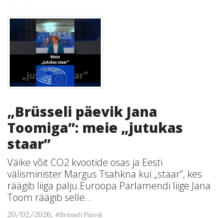
„Brüsseli päevik Jana
Toomiga”: meie „jutukas
staar”
Väike võit CO2 kvootide osas ja Eesti
välisminister Margus Tsahkna kui „staar”, kes
räägib liiga palju.Euroopa Parlamendi liige Jana
Toom räägib selle...
20/02/2026,
#Brüsseli Päevik