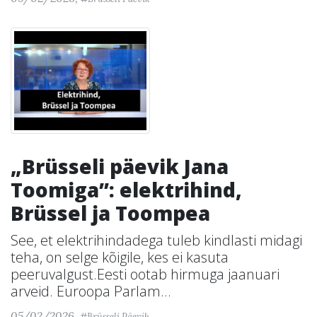
„Brüsseli päevik Jana
Toomiga”: elektrihind,
Brüssel ja Toompea
See, et elektrihindadega tuleb kindlasti midagi
teha, on selge kõigile, kes ei kasuta
peeruvalgust.Eesti ootab hirmuga jaanuari
arveid. Euroopa Parlam...
05/02/2026,
#Brüsseli Päevik