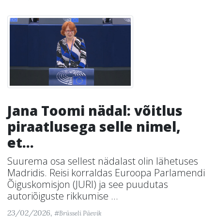
Jana Toomi nädal: võitlus
piraatlusega selle nimel,
et...
Suurema osa sellest nädalast olin lähetuses
Madridis. Reisi korraldas Euroopa Parlamendi
Õiguskomisjon (JURI) ja see puudutas
autoriõiguste rikkumise ...
23/02/2026,
#Brüsseli Päevik