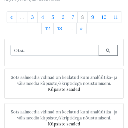
«
...
3
4
5
6
7
8
9
10
11
12
13
...
»
Sotsiaalmeedia vidinad on keelatud kuni analüütika- ja
välismeedia küpsiste/skriptidega nõustumiseni.
Küpsiste seaded
Sotsiaalmeedia vidinad on keelatud kuni analüütika- ja
välismeedia küpsiste/skriptidega nõustumiseni.
Küpsiste seaded