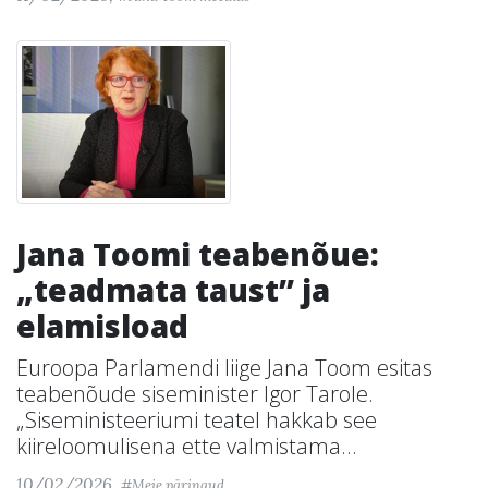
Jana Toomi teabenõue:
„teadmata taust” ja
elamisload
Euroopa Parlamendi liige Jana Toom esitas
teabenõude siseminister Igor Tarole.
„Siseministeeriumi teatel hakkab see
kiireloomulisena ette valmistama...
10/02/2026,
#Meie päringud