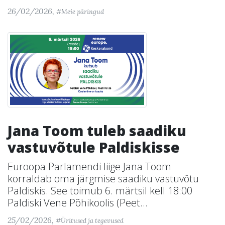
26/02/2026,
#Meie päringud
Jana Toom tuleb saadiku
vastuvõtule Paldiskisse
Euroopa Parlamendi liige Jana Toom
korraldab oma järgmise saadiku vastuvõtu
Paldiskis. See toimub 6. märtsil kell 18:00
Paldiski Vene Põhikoolis (Peet...
25/02/2026,
#Üritused ja tegevused