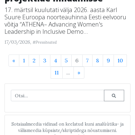
17. märtsil kuulutati välja 2026. aasta Karl
Suure Euroopa noorteauhinna Eesti eelvooru
võitja “ATHENA– Advancing Women's
Leadership in Inclusive Demo...
17/03/2026,
#Pressiteated
«
1
2
3
4
5
6
7
8
9
10
11
...
»
Sotsiaalmeedia vidinad on keelatud kuni analüütika- ja
välismeedia küpsiste/skriptidega nõustumiseni.