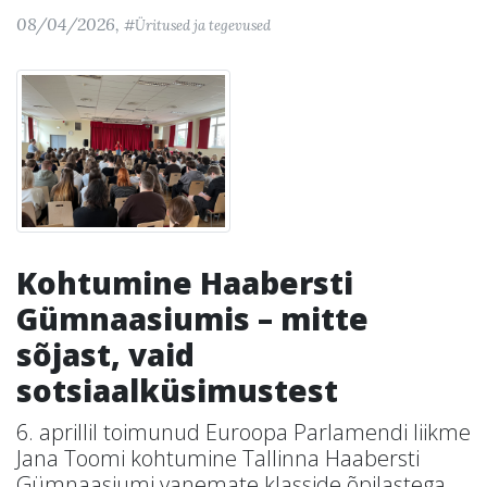
08/04/2026,
#Üritused ja tegevused
Kohtumine Haabersti
Gümnaasiumis – mitte
sõjast, vaid
sotsiaalküsimustest
6. aprillil toimunud Euroopa Parlamendi liikme
Jana Toomi kohtumine Tallinna Haabersti
Gümnaasiumi vanemate klasside õpilastega