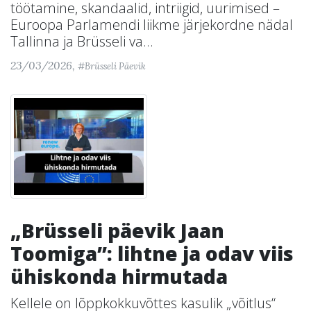
töötamine, skandaalid, intriigid, uurimised –
Euroopa Parlamendi liikme järjekordne nädal
Tallinna ja Brüsseli va...
23/03/2026,
#Brüsseli Päevik
„Brüsseli päevik Jaan
Toomiga”: lihtne ja odav viis
ühiskonda hirmutada
Kellele on lõppkokkuvõttes kasulik „võitlus“