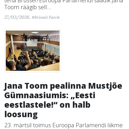
teha Brüssel?Euroopa Parlamendi saadik Jana
Toom räägib sell...
27/03/2026,
#Brüsseli Päevik
Jana Toom pealinna Mustjõe
Gümnaasiumis: „Eesti
eestlastele!“ on halb
loosung
23. märtsil toimus Euroopa Parlamendi liikme