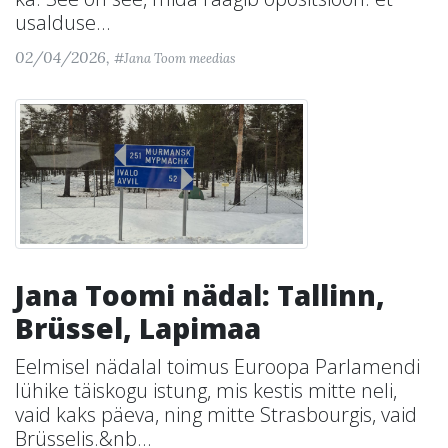
usalduse...
02/04/2026,
#Jana Toom meedias
Jana Toomi nädal: Tallinn,
Brüssel, Lapimaa
Eelmisel nädalal toimus Euroopa Parlamendi
lühike täiskogu istung, mis kestis mitte neli,
vaid kaks päeva, ning mitte Strasbourgis, vaid
Brüsselis.&nb...