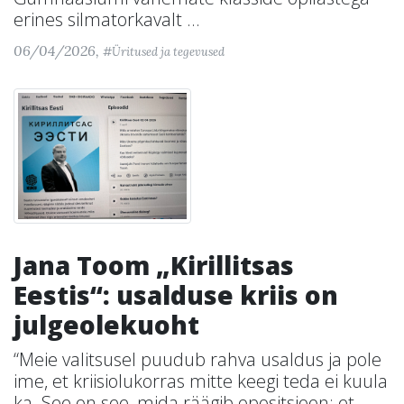
erines silmatorkavalt ...
06/04/2026,
#Üritused ja tegevused
Jana Toom „Kirillitsas
Eestis“: usalduse kriis on
julgeolekuoht
“Meie valitsusel puudub rahva usaldus ja pole
ime, et kriisiolukorras mitte keegi teda ei kuula
ka. See on see, mida räägib opositsioon: et