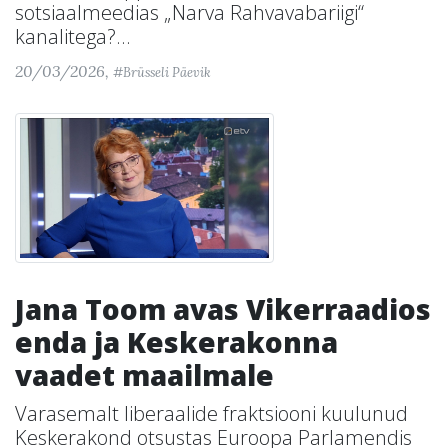
sotsiaalmeedias „Narva Rahvavabariigi“
kanalitega?...
20/03/2026,
#Brüsseli Päevik
Jana Toom avas Vikerraadios
enda ja Keskerakonna
vaadet maailmale
Varasemalt liberaalide fraktsiooni kuulunud
Keskerakond otsustas Euroopa Parlamendis