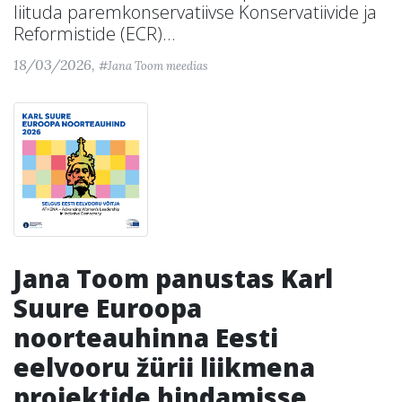
liituda paremkonservatiivse Konservatiivide ja
Reformistide (ECR)...
18/03/2026,
#Jana Toom meedias
Jana Toom panustas Karl
Suure Euroopa
noorteauhinna Eesti
eelvooru žürii liikmena
projektide hindamisse