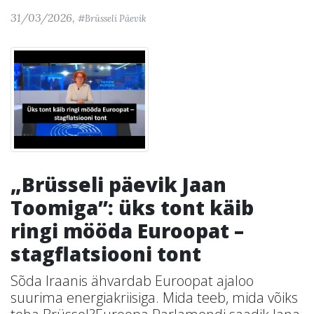
31/03/2026,
#Brüsseli Päevik
„Brüsseli päevik Jaan
Toomiga”: üks tont käib
ringi mööda Euroopat –
stagflatsiooni tont
Sõda Iraanis ähvardab Euroopat ajaloo
suurima energiakriisiga. Mida teeb, mida võiks