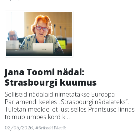
Jana Toomi nädal:
Strasbourgi kuumus
Selliseid nädalaid nimetatakse Euroopa
Parlamendi keeles „Strasbourgi nädalateks“.
Tuletan meelde, et just selles Prantsuse linnas
toimub umbes kord k...
02/05/2026,
#Brüsseli Päevik