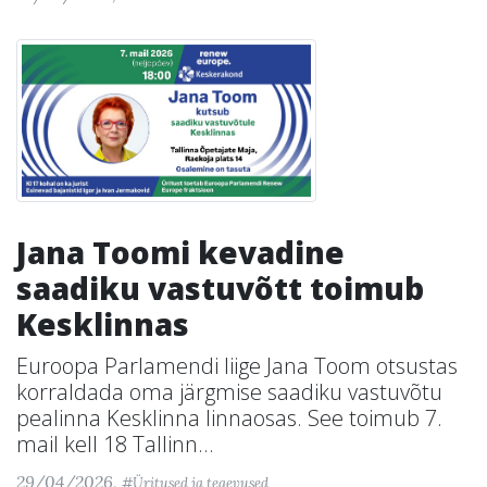
Jana Toomi kevadine
saadiku vastuvõtt toimub
Kesklinnas
Euroopa Parlamendi liige Jana Toom otsustas
korraldada oma järgmise saadiku vastuvõtu
pealinna Kesklinna linnaosas. See toimub 7.
mail kell 18 Tallinn...
29/04/2026,
#Üritused ja tegevused