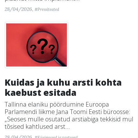
28/04/2026,
#Pressiteated
Kuidas ja kuhu arsti kohta
kaebust esitada
Tallinna elaniku pöördumine Euroopa
Parlamendi liikme Jana Toomi Eesti büroosse:
„Seoses mulle osutatud arstiabiga tekkisid mul
tõsised kahtlused arst...
28/04/2026,
#Küsimused ja vastused