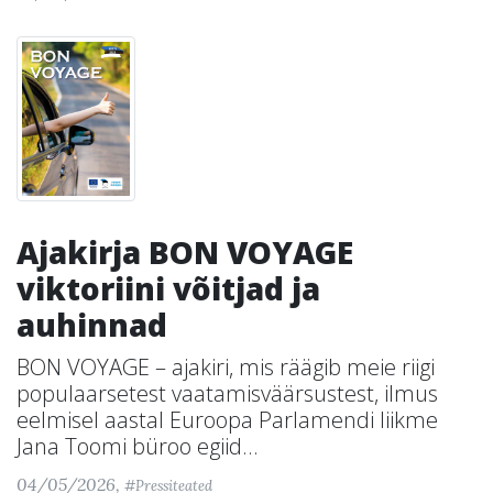
Ajakirja BON VOYAGE
viktoriini võitjad ja
auhinnad
BON VOYAGE – ajakiri, mis räägib meie riigi
populaarsetest vaatamisväärsustest, ilmus
eelmisel aastal Euroopa Parlamendi liikme
Jana Toomi büroo egiid...
04/05/2026,
#Pressiteated