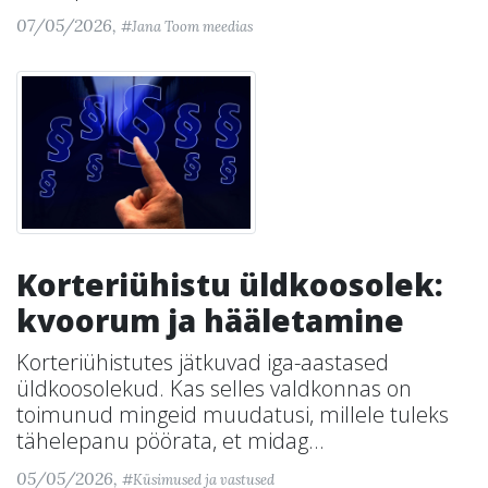
07/05/2026,
#Jana Toom meedias
Korteriühistu üldkoosolek:
kvoorum ja hääletamine
Korteriühistutes jätkuvad iga-aastased
üldkoosolekud. Kas selles valdkonnas on
toimunud mingeid muudatusi, millele tuleks
tähelepanu pöörata, et midag...
05/05/2026,
#Küsimused ja vastused