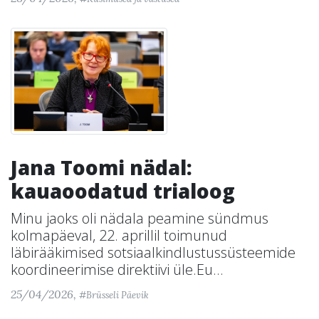
Jana Toomi nädal:
kauaoodatud trialoog
Minu jaoks oli nädala peamine sündmus
kolmapäeval, 22. aprillil toimunud
läbirääkimised sotsiaalkindlustussüsteemide
koordineerimise direktiivi üle.Eu...
25/04/2026,
#Brüsseli Päevik