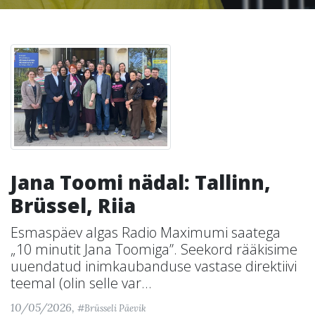
Jana Toomi nädal: Tallinn,
Brüssel, Riia
Esmaspäev algas Radio Maximumi saatega
„10 minutit Jana Toomiga”. Seekord rääkisime
uuendatud inimkaubanduse vastase direktiivi
teemal (olin selle var...
10/05/2026,
#Brüsseli Päevik