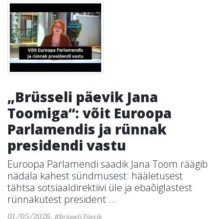
„Brüsseli päevik Jana
Toomiga“: võit Euroopa
Parlamendis ja rünnak
presidendi vastu
Euroopa Parlamendi saadik Jana Toom räägib
nädala kahest sündmusest: hääletusest
tähtsa sotsiaaldirektiivi üle ja ebaõiglastest
rünnakutest president ...
01/05/2026,
#Brüsseli Päevik