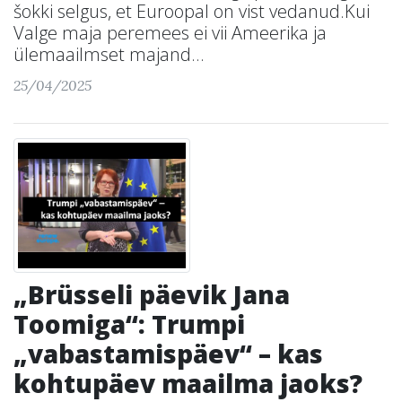
šokki selgus, et Euroopal on vist vedanud.Kui
Valge maja peremees ei vii Ameerika ja
ülemaailmset majand...
25/04/2025
„Brüsseli päevik Jana
Toomiga“: Trumpi
„vabastamispäev“ – kas
kohtupäev maailma jaoks?