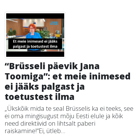
“Brüsseli päevik Jana
Toomiga”: et meie inimesed
ei jääks palgast ja
toetustest ilma
„Ükskõik mida te seal Brüsselis ka ei teeks, see
ei oma mingisugust mõju Eesti elule ja kõik
need direktiivid on lihtsalt paberi
raiskamine!“Ei, ütleb...