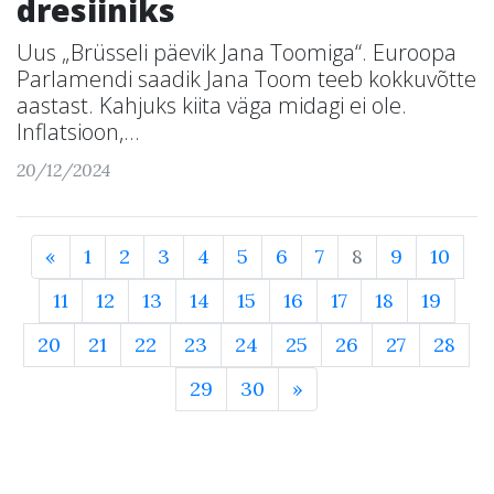
dresiiniks
Uus „Brüsseli päevik Jana Toomiga“. Euroopa
Parlamendi saadik Jana Toom teeb kokkuvõtte
aastast. Kahjuks kiita väga midagi ei ole.
Inflatsioon,...
20/12/2024
«
1
2
3
4
5
6
7
8
9
10
11
12
13
14
15
16
17
18
19
20
21
22
23
24
25
26
27
28
29
30
»