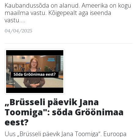
Kaubandussõda on alanud. Ameerika on kogu
maailma vastu. Kõigepealt aga iseenda
vastu....
04/04/2025
„Brüsseli päevik Jana
Toomiga": sõda Gröönimaa
eest?
Uus „Brüsseli päevik Jana Toomiga“. Euroopa