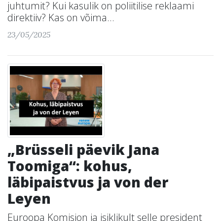
juhtumit? Kui kasulik on poliitilise reklaami
direktiiv? Kas on võima...
23/05/2025
„Brüsseli päevik Jana
Toomiga“: kohus,
läbipaistvus ja von der
Leyen
Euroopa Komisjon ja isiklikult selle president