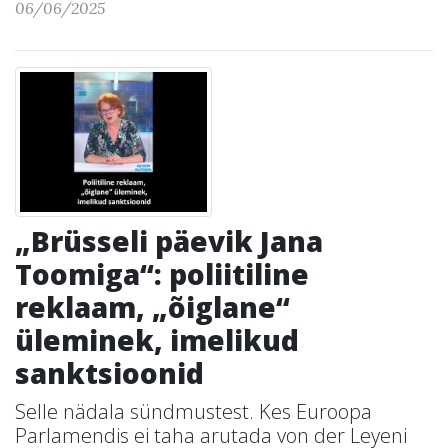
06/06/2025
„Brüsseli päevik Jana
Toomiga“: poliitiline
reklaam, „õiglane“
üleminek, imelikud
sanktsioonid
Selle nädala sündmustest. Kes Euroopa
Parlamendis ei taha arutada von der Leyeni