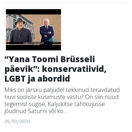
“Yana Toomi Brüsseli
päevik”: konservatiivid,
LGBT ja abordid
Miks on järsku paljudel tekkinud teravdatud
huvi sooliste küsimuste vastu? On siin nüüd
tegemist sügise, Kaljukitse tähtkujusse
jõudnud Saturni või ko...
29/10/2020