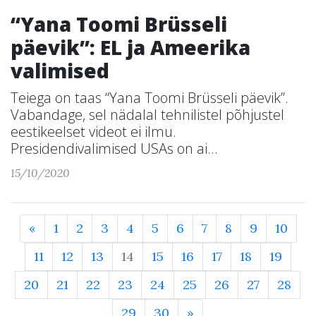
“Yana Toomi Brüsseli
päevik”: EL ja Ameerika
valimised
Teiega on taas “Yana Toomi Brüsseli päevik”.
Vabandage, sel nädalal tehnilistel põhjustel
eestikeelset videot ei ilmu.
Presidendivalimised USAs on ai...
15/10/2020
«
1
2
3
4
5
6
7
8
9
10
11
12
13
14
15
16
17
18
19
20
21
22
23
24
25
26
27
28
29
30
»