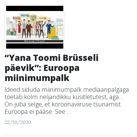
“Yana Toomi Brüsseli
päevik”: Euroopa
miinimumpalk
Ideed siduda miinimumpalk mediaanpalgaga
toetab kolm neljandikku küsitletutest, aga…
On juba selge, et koroonaviiruse tsunamist
Euroopa ei pääse. See ...
22/10/2020