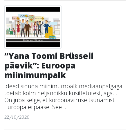
“Yana Toomi Brüsseli
päevik”: Euroopa
miinimumpalk
Ideed siduda miinimumpalk mediaanpalgaga
toetab kolm neljandikku küsitletutest, aga…
On juba selge, et koroonaviiruse tsunamist
Euroopa ei pääse. See ...
22/10/2020