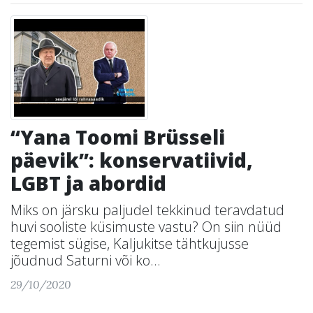
“Yana Toomi Brüsseli
päevik”: konservatiivid,
LGBT ja abordid
Miks on järsku paljudel tekkinud teravdatud
huvi sooliste küsimuste vastu? On siin nüüd
tegemist sügise, Kaljukitse tähtkujusse
jõudnud Saturni või ko...
29/10/2020