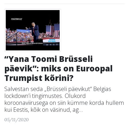
“Yana Toomi Brüsseli
päevik”: miks on Euroopal
Trumpist kõrini?
Salvestan seda „Brüsseli päevikut“ Belgias
lockdown’i tingimustes. Olukord
koroonaviirusega on siin kümme korda hullem
kui Eestis, kõik on väsinud, ag...
05/11/2020