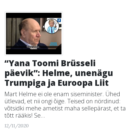
“Yana Toomi Brüsseli
päevik”: Helme, unenägu
Trumpiga ja Euroopa Liit
Mart Helme ei ole enam siseminister. Ühed
ütlevad, et nii ongi õige. Teised on nördinud:
võtsidki mehe ametist maha sellepärast, et ta
tõtt rääkis! Se...
12/11/2020