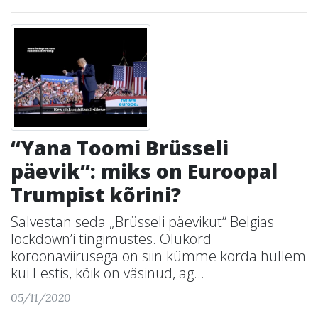
“Yana Toomi Brüsseli
päevik”: miks on Euroopal
Trumpist kõrini?
Salvestan seda „Brüsseli päevikut“ Belgias
lockdown’i tingimustes. Olukord
koroonaviirusega on siin kümme korda hullem
kui Eestis, kõik on väsinud, ag...
05/11/2020