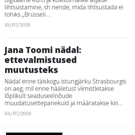
lihtsustamine, sh nende, mida lihtsustada ei
tohiks.„Brüsseli...
10/07/2026
Jana Toomi nädal:
ettevalmistused
muutusteks
Nädal enne täiskogu istungjärku Strasbourgis
on aeg, mil enne hääletust viimistletakse
lõplikult seaduseelnõude
muudatusettepanekuid ja määratakse kin...
04/07/2026