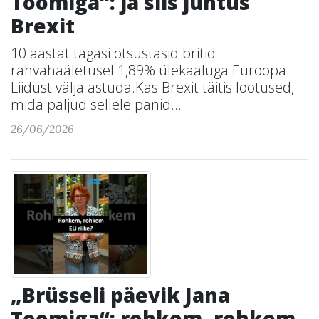
Toomiga“: ja siis juhtus
Brexit
10 aastat tagasi otsustasid britid
rahvahääletusel 1,89% ülekaaluga Euroopa
Liidust välja astuda.Kas Brexit täitis lootused,
mida paljud sellele panid...
26/06/2026
„Brüsseli päevik Jana
Toomiga“: rohkem, rohkem