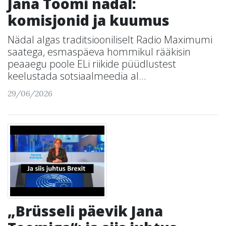
Jana Toomi nädal:
komisjonid ja kuumus
Nädal algas traditsiooniliselt Radio Maximumi
saatega, esmaspäeva hommikul rääkisin
peaaegu poole ELi riikide püüdlustest
keelustada sotsiaalmeedia al...
29/06/2026
„Brüsseli päevik Jana