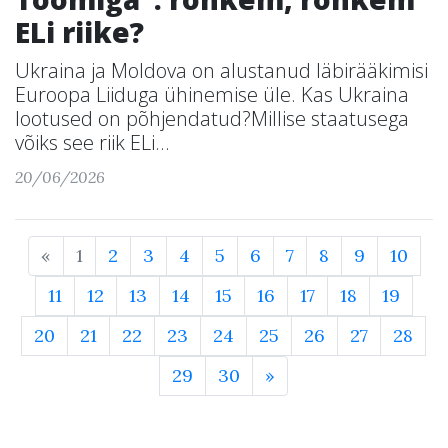
ELi riike?
Ukraina ja Moldova on alustanud läbirääkimisi
Euroopa Liiduga ühinemise üle. Kas Ukraina
lootused on põhjendatud?Millise staatusega
võiks see riik ELi...
20/06/2026
«
1
2
3
4
5
6
7
8
9
10
11
12
13
14
15
16
17
18
19
20
21
22
23
24
25
26
27
28
29
30
»