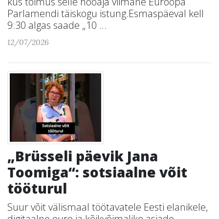
kus toimus selle hooaja viimane Euroopa
Parlamendi täiskogu istung.Esmaspäeval kell
9:30 algas saade „10 ...
12/07/2026
„Brüsseli päevik Jana
Toomiga“: sotsiaalne võit
tööturul
Suur võit välismaal töötavatele Eesti elanikele,
digitaalne euro ja kõikvõimalike asjade