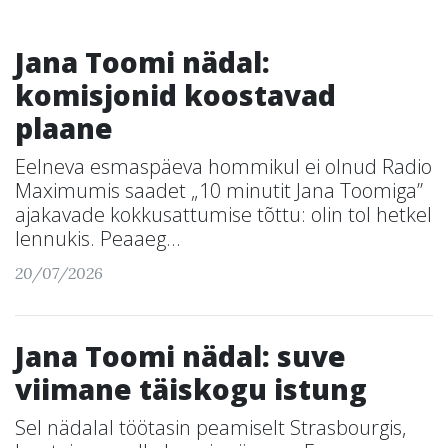
Jana Toomi nädal:
komisjonid koostavad
plaane
Eelneva esmaspäeva hommikul ei olnud Radio
Maximumis saadet „10 minutit Jana Toomiga”
ajakavade kokkusattumise tõttu: olin tol hetkel
lennukis. Peaaeg...
20/07/2026
Jana Toomi nädal: suve
viimane täiskogu istung
Sel nädalal töötasin peamiselt Strasbourgis,