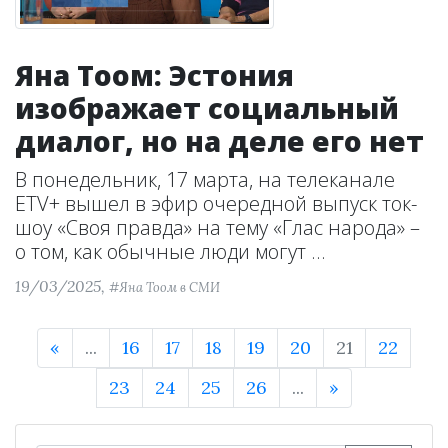
Яна Тоом: Эстония
изображает социальный
диалог, но на деле его нет
В понедельник, 17 марта, на телеканале
ETV+ вышел в эфир очередной выпуск ток-
шоу «Своя правда» на тему «Глас народа» –
о том, как обычные люди могут ...
19/03/2025,
#Яна Тоом в СМИ
«
...
16
17
18
19
20
21
22
23
24
25
26
...
»