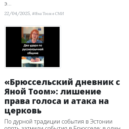
э...
22/04/2025,
#Яна Тоом в СМИ
«Брюссельский дневник с
Яной Тоом»: лишение
права голоса и атака на
церковь
По дурной традиции события в Эстонии
опять затмили события в Брюсселе: в один