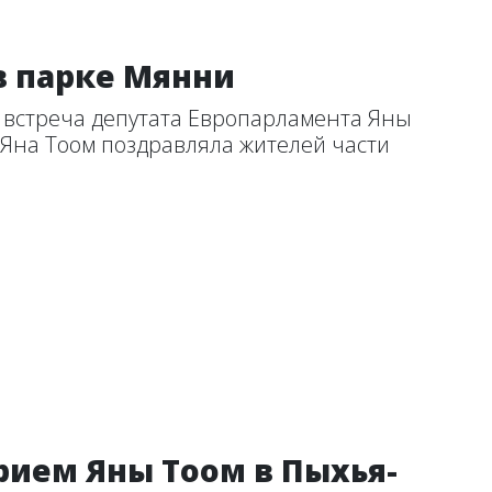
в парке Мянни
 встреча депутата Европарламента Яны
.Яна Тоом поздравляла жителей части
рием Яны Тоом в Пыхья-