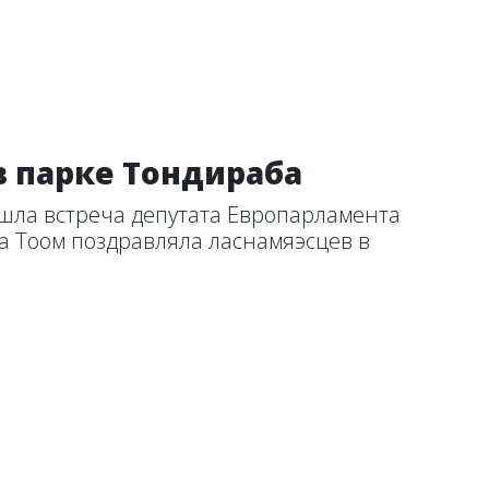
в парке Тондираба
ошла встреча депутата Европарламента
а Тоом поздравляла ласнамяэсцев в