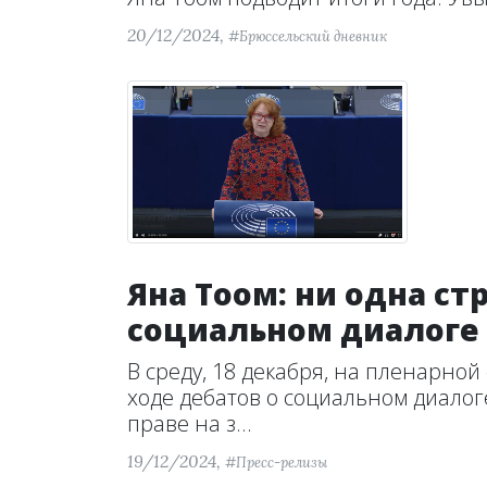
20/12/2024,
#Брюссельский дневник
Яна Тоом: ни одна ст
социальном диалоге 
В среду, 18 декабря, на пленарной
ходе дебатов о социальном диалог
праве на з...
19/12/2024,
#Пресс-релизы