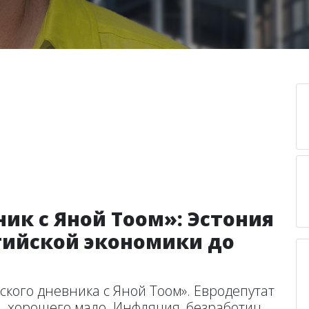
ик с Яной Тоом»: Эстония
тийской экономики до
кого дневника с Яной Тоом». Евродепутат
, хорошего мало. Инфляция, безработиц...