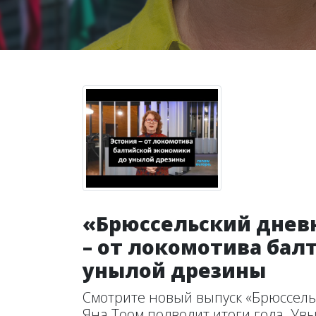
«Брюссельский дневн
– от локомотива бал
унылой дрезины
Смотрите новый выпуск «Брюссельс
Яна Тоом подводит итоги года. Увы