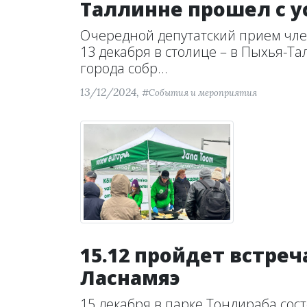
Таллинне прошел с 
Очередной депутатский прием чле
13 декабря в столице – в Пыхья-Та
города собр...
13/12/2024,
#События и мероприятия
15.12 пройдет встре
Ласнамяэ
15 декабря в парке Тондираба сос