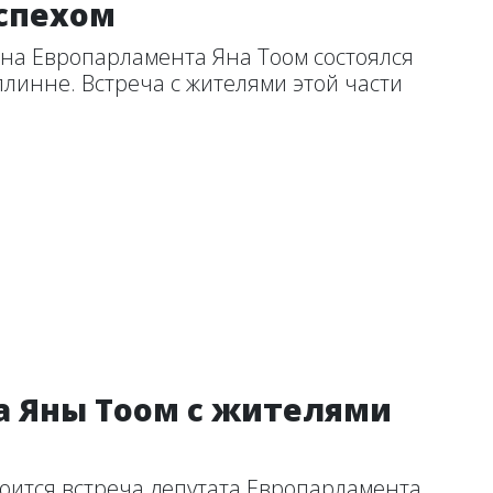
успехом
на Европарламента Яна Тоом состоялся
ллинне. Встреча с жителями этой части
ча Яны Тоом с жителями
тоится встреча депутата Европарламента