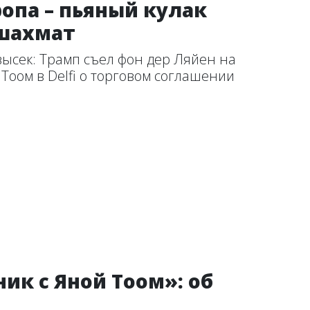
ропа – пьяный кулак
шахмат
высек: Трамп съел фон дер Ляйен на
 Тоом в Delfi о торговом соглашении
ик с Яной Тоом»: об