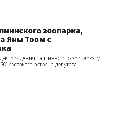
линнского зоопарка,
ча Яны Тоом с
рка
 дня рождения Таллиннского зоопарка, у
150) состоится встреча депутата