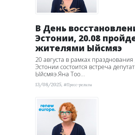
В День восстановлен
Эстонии, 20.08 пройд
жителями Ыйсмяэ
20 августа в рамках праздновани
Эстонии состоится встреча депута
Ыйсмяэ.Яна Тоо...
13/08/2025,
#Пресс-релизы