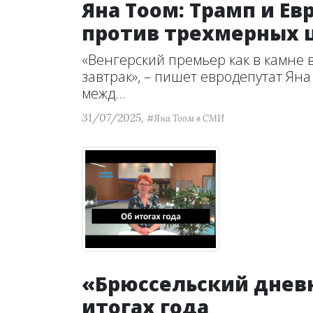
Яна Тоом: Трамп и Ев
против трехмерных 
«Венгерский премьер как в камне 
завтрак», – пишет евродепутат Яна
межд...
31/07/2025,
#Яна Тоом в СМИ
«Брюссельский дневн
итогах года