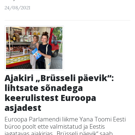
24/08/2021
Ajakiri „Brüsseli päevik“:
lihtsate sõnadega
keerulistest Euroopa
asjadest
Euroopa Parlamendi liikme Yana Toomi Eesti
büroo poolt ette valmistatud ja Eestis
jagatavas ajakirjas „Brüsseli päevik“ saab