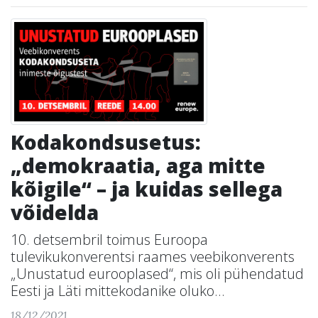
Kodakondsusetus:
„demokraatia, aga mitte
kõigile“ – ja kuidas sellega
võidelda
10. detsembril toimus Euroopa
tulevikukonverentsi raames veebikonverents
„Unustatud eurooplased“, mis oli pühendatud
Eesti ja Läti mittekodanike oluko...
18/12/2021