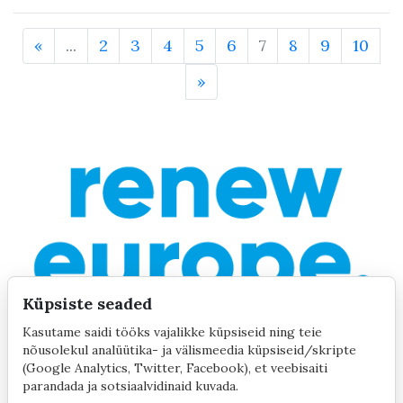
«
...
2
3
4
5
6
7
8
9
10
»
Küpsiste seaded
Kasutame saidi tööks vajalikke küpsiseid ning teie
nõusolekul analüütika- ja välismeedia küpsiseid/skripte
(Google Analytics, Twitter, Facebook), et veebisaiti
parandada ja sotsiaalvidinaid kuvada.
©2020 by Yana Toom
Küpsiste seaded