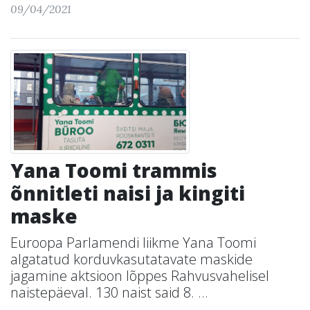
09/04/2021
Yana Toomi trammis
õnnitleti naisi ja kingiti
maske
Euroopa Parlamendi liikme Yana Toomi
algatatud korduvkasutatavate maskide
jagamine aktsioon lõppes Rahvusvahelisel
naistepäeval. 130 naist said 8. ...