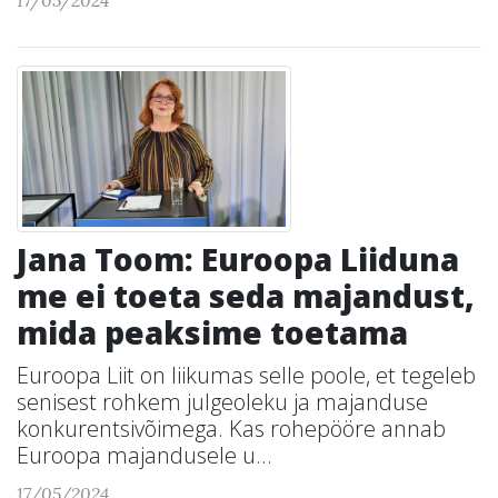
17/05/2024
Jana Toom: Euroopa Liiduna
me ei toeta seda majandust,
mida peaksime toetama
Euroopa Liit on liikumas selle poole, et tegeleb
senisest rohkem julgeoleku ja majanduse
konkurentsivõimega. Kas rohepööre annab
Euroopa majandusele u...
17/05/2024