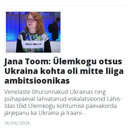
Jana Toom: Ülemkogu otsus
Ukraina kohta oli mitte liiga
ambitsioonikas
Venelaste õhurünnakud Ukrainas ning
pühapäeval lahvatanud eskalatsioonid Lähis-
Idas tõid Ülemkogu kohtumise päevakorda
järjepanu ka Ukraina ja Iraani-...
18/04/2024