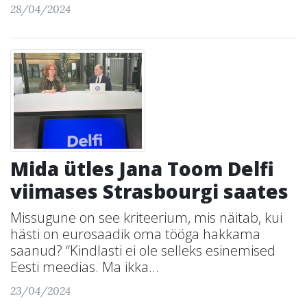
28/04/2024
Mida ütles Jana Toom Delfi
viimases Strasbourgi saates
Missugune on see kriteerium, mis näitab, kui
hästi on eurosaadik oma tööga hakkama
saanud? “Kindlasti ei ole selleks esinemised
Eesti meedias. Ma ikka...
23/04/2024