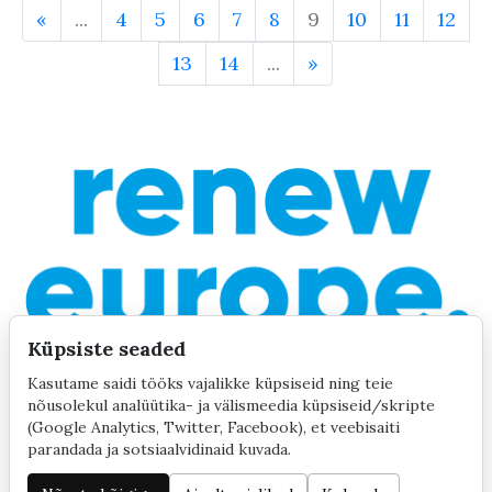
«
...
4
5
6
7
8
9
10
11
12
13
14
...
»
Küpsiste seaded
Kasutame saidi tööks vajalikke küpsiseid ning teie
nõusolekul analüütika- ja välismeedia küpsiseid/skripte
(Google Analytics, Twitter, Facebook), et veebisaiti
parandada ja sotsiaalvidinaid kuvada.
©2020 by Yana Toom
Küpsiste seaded