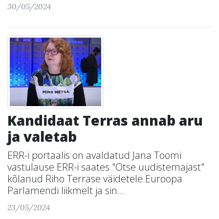
30/05/2024
Kandidaat Terras annab aru
ja valetab
ERR-i portaalis on avaldatud Jana Toomi
vastulause ERR-i saates "Otse uudistemajast"
kõlanud Riho Terrase väidetele.Euroopa
Parlamendi liikmelt ja sin...
23/05/2024