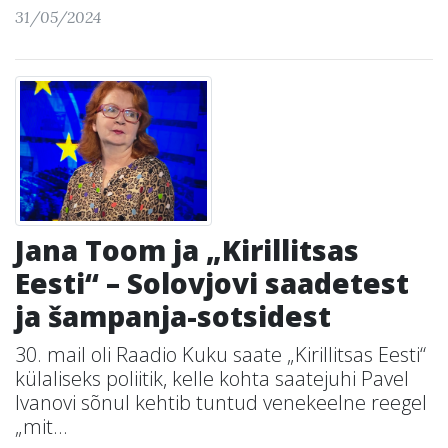
31/05/2024
Jana Toom ja „Kirillitsas
Eesti“ – Solovjovi saadetest
ja šampanja-sotsidest
30. mail oli Raadio Kuku saate „Kirillitsas Eesti“
külaliseks poliitik, kelle kohta saatejuhi Pavel
Ivanovi sõnul kehtib tuntud venekeelne reegel
„mit...