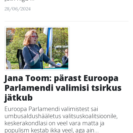
28/06/2024
Jana Toom: pärast Euroopa
Parlamendi valimisi tsirkus
jätkub
Euroopa Parlamendi valimistest sai
umbusaldushääletus valitsuskoalitsioonile,
keskerakondlasi on veel vara matta ja
populism kestab ikka veel, aga ain...