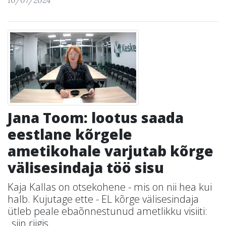
10/07/2024
Jana Toom: lootus saada
eestlane kõrgele
ametikohale varjutab kõrge
välisesindaja töö sisu
Kaja Kallas on otsekohene - mis on nii hea kui
halb. Kujutage ette - EL kõrge välisesindaja
ütleb peale ebaõnnestunud ametlikku visiiti:
„siin riigis ...