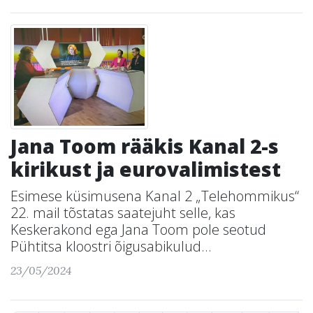
Jana Toom rääkis Kanal 2-s
kirikust ja eurovalimistest
Esimese küsimusena Kanal 2 „Telehommikus“
22. mail tõstatas saatejuht selle, kas
Keskerakond ega Jana Toom pole seotud
Pühtitsa kloostri õigusabikulud...
23/05/2024