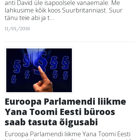
anti David üle isapoolsele vanaemale. Me
lahkusime kõik koos Suurbritanniast. Suur
tänu teie abi ja t...
11/01/2016
Euroopa Parlamendi liikme
Yana Toomi Eesti büroos
saab tasuta õigusabi
Euroopa Parlamendi liikme Yana Toomi Eesti