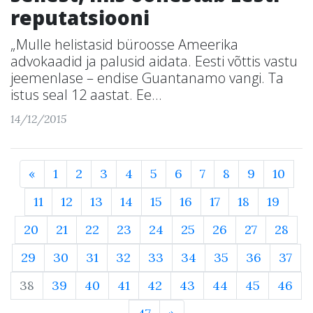
reputatsiooni
„Mulle helistasid büroosse Ameerika
advokaadid ja palusid aidata. Eesti võttis vastu
jeemenlase – endise Guantanamo vangi. Ta
istus seal 12 aastat. Ee...
14/12/2015
«
1
2
3
4
5
6
7
8
9
10
11
12
13
14
15
16
17
18
19
20
21
22
23
24
25
26
27
28
29
30
31
32
33
34
35
36
37
38
39
40
41
42
43
44
45
46