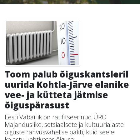
Toom palub õiguskantsleril
uurida Kohtla-Järve elanike
vee- ja kütteta jätmise
õiguspärasust
Eesti Vabariik on ratifitseerinud ÜRO
Majanduslike, sotsiaalsete ja kultuurialaste
õiguste rahvusvahelise pakti, kuid see ei
kajastu kehtivates õigusa...