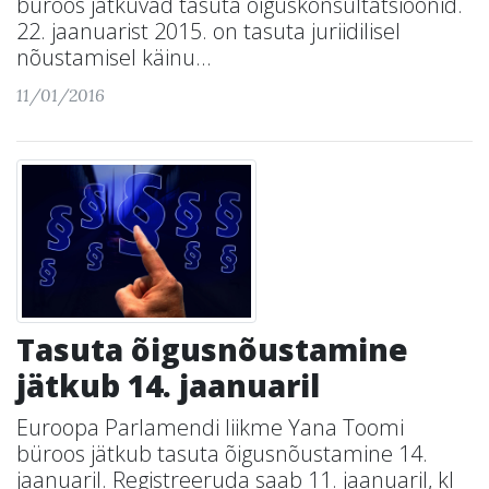
büroos jätkuvad tasuta õiguskonsultatsioonid.
22. jaanuarist 2015. on tasuta juriidilisel
nõustamisel käinu...
11/01/2016
Tasuta õigusnõustamine
jätkub 14. jaanuaril
Euroopa Parlamendi liikme Yana Toomi
büroos jätkub tasuta õigusnõustamine 14.
jaanuaril. Registreeruda saab 11. jaanuaril, kl