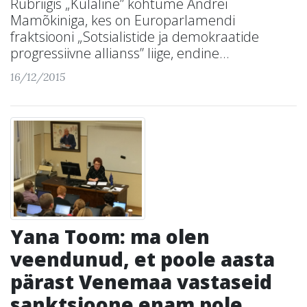
Rubriigis „Külaline” kohtume Andrei
Mamõkiniga, kes on Europarlamendi
fraktsiooni „Sotsialistide ja demokraatide
progressiivne allianss” liige, endine...
16/12/2015
Yana Toom: ma olen
veendunud, et poole aasta
pärast Venemaa vastaseid
sanktsioone enam pole