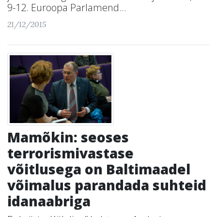
9-12. Euroopa Parlamend...
21/12/2015
Mamõkin: seoses
terrorismivastase
võitlusega on Baltimaadel
võimalus parandada suhteid
idanaabriga