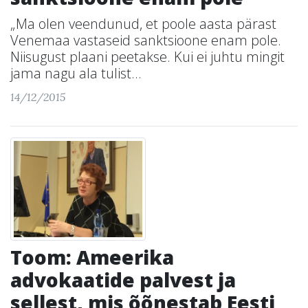
„Ma olen veendunud, et poole aasta pärast
Venemaa vastaseid sanktsioone enam pole.
Niisugust plaani peetakse. Kui ei juhtu mingit
jama nagu ala tulist...
14/12/2015
Toom: Ameerika
advokaatide palvest ja
sellest, mis õõnestab Eesti