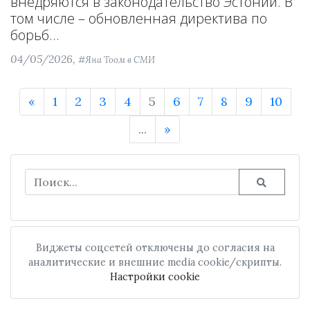
внедряются в законодательство Эстонии. В
том числе – обновленная директива по
борьб...
04/05/2026,
#Яна Тоом в СМИ
«
1
2
3
4
5
6
7
8
9
10
...
»
Виджеты соцсетей отключены до согласия на
аналитические и внешние media cookie/скрипты.
Настройки cookie