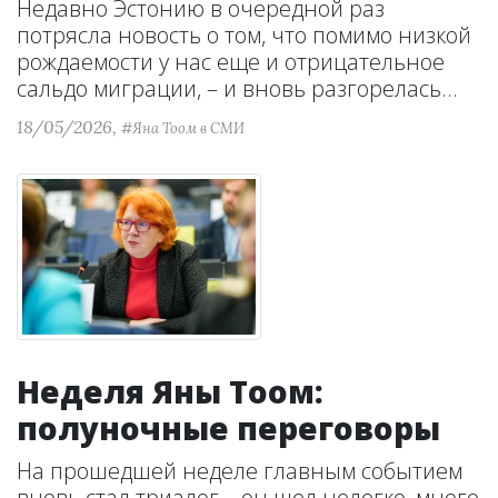
Недавно Эстонию в очередной раз
потрясла новость о том, что помимо низкой
рождаемости у нас еще и отрицательное
сальдо миграции, – и вновь разгорелась...
18/05/2026,
#Яна Тоом в СМИ
Неделя Яны Тоом:
полуночные переговоры
На прошедшей неделе главным событием
вновь стал триалог – он шел нелегко, много