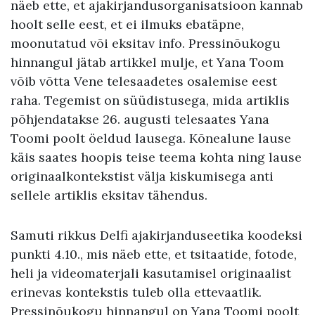
näeb ette, et ajakirjandusorganisatsioon kannab
hoolt selle eest, et ei ilmuks ebatäpne,
moonutatud või eksitav info. Pressinõukogu
hinnangul jätab artikkel mulje, et Yana Toom
võib võtta Vene telesaadetes osalemise eest
raha. Tegemist on süüdistusega, mida artiklis
põhjendatakse 26. augusti telesaates Yana
Toomi poolt öeldud lausega. Kõnealune lause
käis saates hoopis teise teema kohta ning lause
originaalkontekstist välja kiskumisega anti
sellele artiklis eksitav tähendus.
Samuti rikkus Delfi ajakirjanduseetika koodeksi
punkti 4.10., mis näeb ette, et tsitaatide, fotode,
heli ja videomaterjali kasutamisel originaalist
erinevas kontekstis tuleb olla ettevaatlik.
Pressinõukogu hinnangul on Yana Toomi poolt