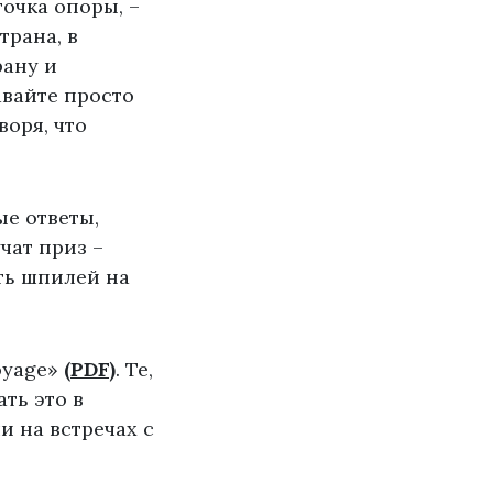
точка опоры, –
трана, в
рану и
авайте просто
воря, что
ые ответы,
чат приз –
ть шпилей на
Voyage»
(PDF)
. Те,
ть это в
и на встречах с