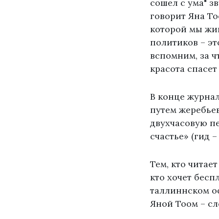
сошел с ума" з
говорит Яна То
которой мы жив
политиков – эт
вспомним, за ч
красота спасет
В конце журнал
путем жеребьев
двухчасовую п
счастье» (гид –
Тем, кто читае
кто хочет бесп
таллиннском оф
Яной Тоом – сл