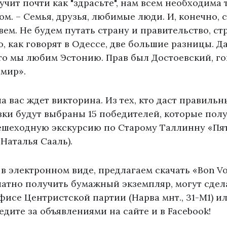
вучит почти как "здрасьте", нам всем необходима 
ом. – Семья, друзья, любимые люди. И, конечно, с
ем. Не будем путать страну и правительство, ст
о, как говорят в Одессе, две большие разницы. Д
то мы любим Эстонию. Прав был Достоевский, го
 мир».
а вас ждет викторина. Из тех, кто даст правильн
ки будут выбраны 15 победителей, которые полу
ешеходную экскурсию по Старому Таллинну «Пя
 Наталья Сааль).
т в электронном виде, предлагаем скачать «Bon 
латно получить бумажный экземпляр, могут сдела
исе Центристской партии (Нарва мнт., 31-М1) ил
едите за объявлениями на сайте и в Facebook!