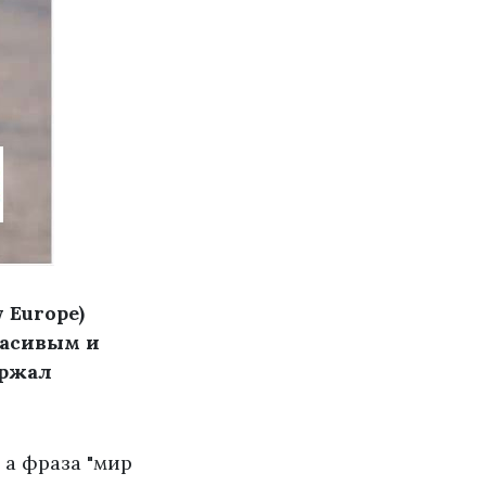
 Europe)
расивым и
ержал
 а фраза "мир