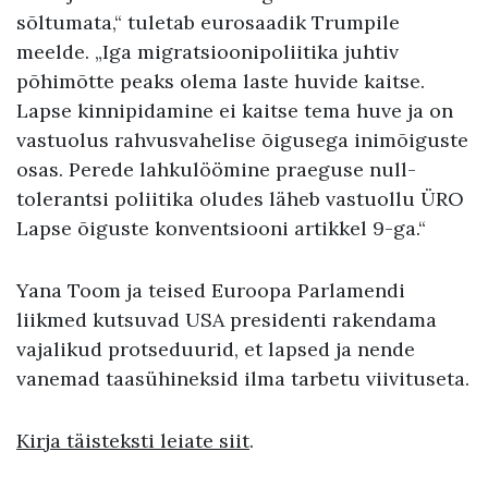
sõltumata,“ tuletab eurosaadik Trumpile
meelde. „Iga migratsioonipoliitika juhtiv
põhimõtte peaks olema laste huvide kaitse.
Lapse kinnipidamine ei kaitse tema huve ja on
vastuolus rahvusvahelise õigusega inimõiguste
osas. Perede lahkulöömine praeguse null-
tolerantsi poliitika oludes läheb vastuollu ÜRO
Lapse õiguste konventsiooni artikkel 9-ga.“
Yana Toom ja teised Euroopa Parlamendi
liikmed kutsuvad USA presidenti rakendama
vajalikud protseduurid, et lapsed ja nende
vanemad taasühineksid ilma tarbetu viivituseta.
Kirja täisteksti leiate siit
.