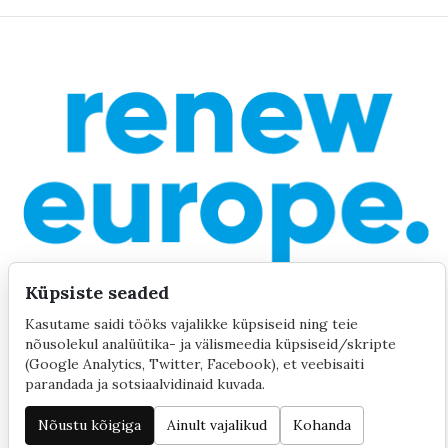
Küpsiste seaded
Kasutame saidi tööks vajalikke küpsiseid ning teie
nõusolekul analüütika- ja välismeedia küpsiseid/skripte
©2020 by Yana Toom
Küpsiste seaded
(Google Analytics, Twitter, Facebook), et veebisaiti
parandada ja sotsiaalvidinaid kuvada.
Nõustu kõigiga
Ainult vajalikud
Kohanda