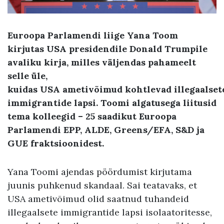
Euroopa
P
arlamendi
liige
Yana Toom
kirjutas USA presidendile Donald Trumpile
avaliku kirja, milles väljendas pahameelt
selle üle,
kuidas
USA
ametivõimud kohtlevad
illegaalset
immigrantide lapsi. Toomi algatusega liitusid
tema kolleegid – 25 saadikut Euroopa
Parlamendi EPP, ALDE, Greens/EFA, S&D ja
GUE fraktsioonidest.
Yana Toomi ajendas pöördumist kirjutama
juunis puhkenud skandaal. Sai teatavaks, et
USA ametivõimud olid saatnud tuhandeid
illegaalsete immigrantide lapsi isolaatoritesse,