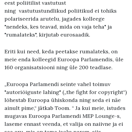
eest poliitilist vastutust
ning vastutustundlikud poliitikud ei tohiks
polariseerida arutelu, jagades kolleege
"nendeks, kes teavad, mida on vaja teha" ja
"rumalateks", kirjutab eurosaadik.
Eriti kui need, keda peetakse rumalateks, on
meie enda kolleegid Euroopa Parlamendis, üle
160 organisatsiooni ning üle 200 teadlase.
„Euroopa Parlamendi seinte vahel toimuv
"autoriõiguste lahing" („the fight for copyright“)
lõhestab Euroopa ühiskonda ning seda ei näe
ainult pime,“ jätkab Toom. “ Ja kui meie, istudes
mugavas Euroopa Parlamendi MEP Lounge-s,
laseme ennast veenda, et valija on naiivne ja ei
saa aru, mis on tema jaoks parem, siis