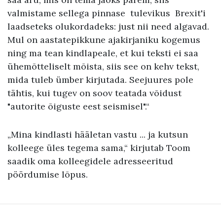
valmistame sellega pinnase tulevikus Brexit'i
laadseteks olukordadeks: just nii need algavad.
Mul on aastatepikkune ajakirjaniku kogemus
ning ma tean kindlapeale, et kui teksti ei saa
ühemõtteliselt mõista, siis see on kehv tekst,
mida tuleb ümber kirjutada. Seejuures pole
tähtis, kui tugev on soov teatada võidust
"autorite õiguste eest seismisel".“
„Mina kindlasti hääletan vastu ... ja kutsun
kolleege üles tegema sama,“ kirjutab Toom
saadik oma kolleegidele adresseeritud
pöördumise lõpus.