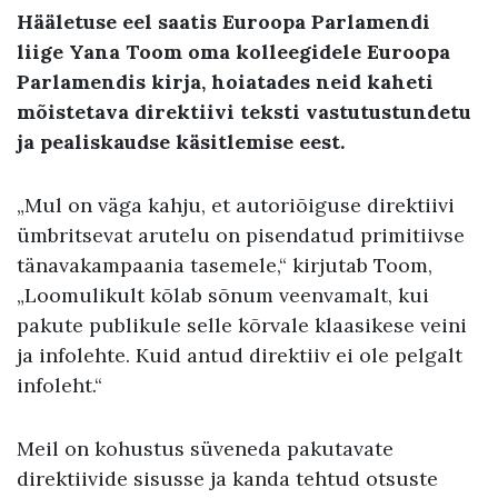
Hääletuse eel saatis Euroopa Parlamendi
liige Yana Toom oma kolleegidele Euroopa
Parlamendis kirja, hoiatades neid kaheti
mõistetava direktiivi teksti vastutustundetu
ja pealiskaudse käsitlemise eest.
„Mul on väga kahju, et autoriõiguse direktiivi
ümbritsevat arutelu on pisendatud primitiivse
tänavakampaania tasemele,“ kirjutab Toom,
„Loomulikult kõlab sõnum veenvamalt, kui
pakute publikule selle kõrvale klaasikese veini
ja infolehte. Kuid antud direktiiv ei ole pelgalt
infoleht.“
Meil on kohustus süveneda pakutavate
direktiivide sisusse ja kanda tehtud otsuste