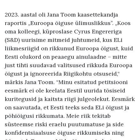
2023. aastal oli Jana Toom kaasettekandja
raportis „Euroopa õiguse ülimuslikkus”. „Koos
oma kolleegi, küproslase Cyrus Engereriga
(S&D) uurisime mitmeid juhtumeid, kus ELi
liikmesriigid on rikkunud Euroopa õigust, kuid
Eesti olukord on peaaegu ainulaadne – mitte
just tihti suudavad valitsused rikkuda Euroopa
õigust ja ignoreerida Riigikohtu otsuseid,“
märkis Jana Toom. “Minu esitatud petitsiooni
eesmärk ei ole keelata Eestil uurida tõsiseid
kuritegusid ja kaitsta riigi julgeolekut. Eesmärk
on saavutada, et Eesti teeks seda ELi õigust ja
põhiõigusi rikkumata. Meie riik tekitab
süsteemse riski eraelu puutumatuse ja side
konfidentsiaalsuse õiguse rikkumiseks ning