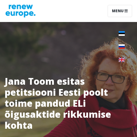
MENU
Jana Toom esitas
petitsiooni Eesti poolt
toime pandud ELi
õigusaktide rikkumise
kohta