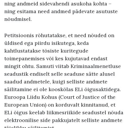
ning andmeid sidevahendi asukoha kohta –
ning esitama need andmed pädevate asutuste
nõudmisel.
Petitsioonis rõhutatakse, et need nõuded on
üldised ega piirdu isikutega, keda
kahtlustatakse tõsiste kuritegude
toimepanemises või kes kujutavad endast
mingit ohtu. Samuti viitab Kriminaalmenetluse
seadustik endiselt selle seaduse sätte alusel
saadud andmetele, kuigi selliste andmete
säilitamine ei ole kooskõlas ELi õigusaktidega.
Euroopa Liidu Kohus (Court of Justice of the
European Union) on korduvalt kinnitanud, et
ELi õigus keelab liikmesriikide seadustel nõuda
elektroonilise side pakkujatelt selliste andmete
täielikku säilitamist.