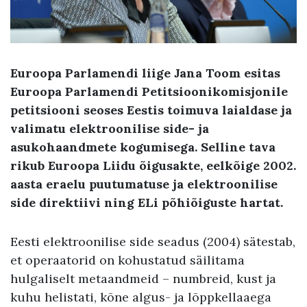
Euroopa Parlamendi liige Jana Toom esitas
Euroopa Parlamendi Petitsioonikomisjonile
petitsiooni seoses Eestis toimuva laialdase ja
valimatu elektroonilise side- ja
asukohaandmete kogumisega. Selline tava
rikub Euroopa Liidu õigusakte, eelkõige 2002.
aasta eraelu puutumatuse ja elektroonilise
side direktiivi ning ELi põhiõiguste hartat.
Eesti elektroonilise side seadus (2004) sätestab,
et operaatorid on kohustatud säilitama
hulgaliselt metaandmeid – numbreid, kust ja
kuhu helistati, kõne algus- ja lõppkellaaega