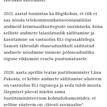
2021. aastal tunnistas ka Riigikohus, et riik ei
saa nõuda telekommunikatsioonianalüüsi
andmeid kriminaalkuritegude uurimiseks, kuna
selliste andmete laiaulatuslik säilitamine ja
kasutamine on vastuolus ELi õigusaktidega.
Samuti tähendab ebaseaduslikult säilitatud
andmete nõudmine inimese põhiseadusliku
õiguse rikkumist eraelu puutumatusele.
2026. aasta aprillis teatas justiitsminister Liisa
Pakosta, et kehtiv andmete säilitamise süsteem
on vastuolus ELi õigusega ja seda tuleb muuta.
Järgmisel päeval märkis sama
Justiitsministeerium kohtudokumentides, et
selline süsteem on „täiesti normaalne“.