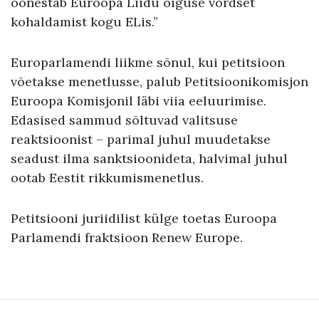
õõnestab Euroopa Liidu õiguse võrdset
kohaldamist kogu ELis.”
Europarlamendi liikme sõnul, kui petitsioon
võetakse menetlusse, palub Petitsioonikomisjon
Euroopa Komisjonil läbi viia eeluurimise.
Edasised sammud sõltuvad valitsuse
reaktsioonist – parimal juhul muudetakse
seadust ilma sanktsioonideta, halvimal juhul
ootab Eestit rikkumismenetlus.
Petitsiooni juriidilist külge toetas Euroopa
Parlamendi fraktsioon Renew Europe.