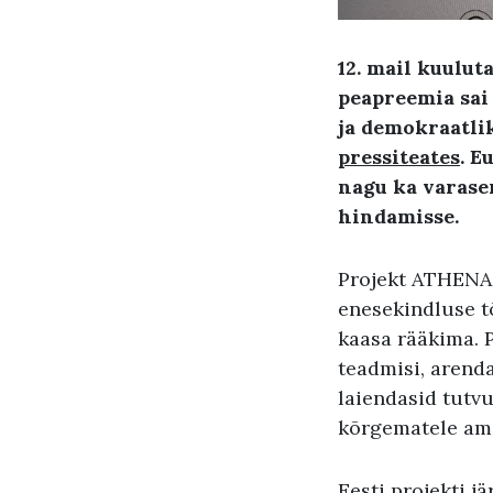
12. mail kuulut
peapreemia sai
ja demokraatli
pressiteates
. E
nagu ka varasem
hindamisse.
Projekt ATHENA 
enesekindluse t
kaasa rääkima. 
teadmisi, arend
laiendasid tutv
kõrgematele amet
Eesti projekti j