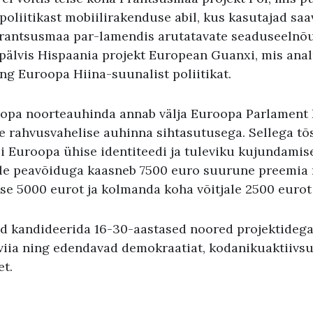
poliitikast mobiilirakenduse abil, kus kasutajad sa
rantsusmaa par-lamendis arutatavate seaduseelnõu
älvis Hispaania projekt European Guanxi, mis anal
ng Euroopa Hiina-suunalist poliitikat.
opa noorteauhinda annab välja Euroopa Parlament
e rahvusvahelise auhinna sihtasutusega. Sellega tõs
i Euroopa ühise identiteedi ja tuleviku kujundamise
elle peavõiduga kaasneb 7500 euro suurune preemia 
kse 5000 eurot ja kolmanda koha võitjale 2500 euro
d kandideerida 16-30-aastased noored projektidega
viia ning edendavad demokraatiat, kodanikuaktiivsu
et.