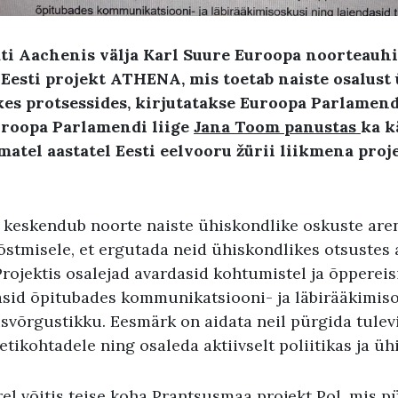
ati Aachenis välja Karl Suure Euroopa noorteauhi
 Eesti projekt ATHENA, mis toetab naiste osalust
kes protsessides, kirjutatakse Euroopa Parlamend
uroopa Parlamendi liige
Jana Toom panustas
ka k
atel aastatel Eesti eelvooru žürii liikmena proj
keskendub noorte naiste ühiskondlike oskuste are
õstmisele, et ergutada neid ühiskondlikes otsustes 
Projektis osalejad avardasid kohtumistel ja õpperei
asid õpitubades kommunikatsiooni- ja läbirääkimis
usvõrgustikku. Eesmärk on aidata neil pürgida tulev
ikohtadele ning osaleda aktiivselt poliitikas ja üh
ärel võitis teise koha Prantsusmaa projekt Pol, mis 