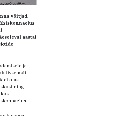
nna võitjad,
 ühiskonnaelus
i
äesoleval aastal
ektide
ndamisele ja
aktiivsemalt
sidel oma
oskusi ning
ikus
iskonnaelus.
püüab panna