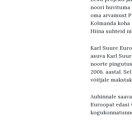
noori huvituma 
oma arvamust P
Kolmanda koha p
Hiina suhteid ni
Karl Suure Euro
asuva Karl Suur
noorte pingutus
2008. aastal. S
võitjale maksta
Auhinnale saava
Euroopat edasi 
kogukonnatunn