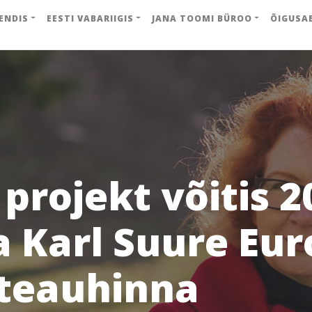
ENDIS
EESTI VABARIIGIS
JANA TOOMI BÜROO
ÕIGUSA
 projekt võitis 2
a Karl Suure Eu
teauhinna