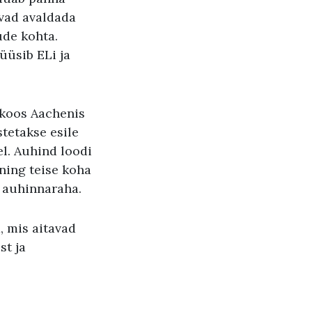
avad avaldada
de kohta.
üüsib ELi ja
 koos Aachenis
tetakse esile
l. Auhind loodi
ning teise koha
t auhinnaraha.
, mis aitavad
st ja