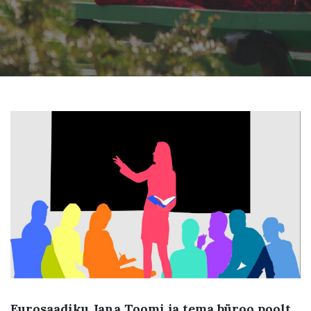
Eurosaadiku Jana Toomi ja tema büroo poolt