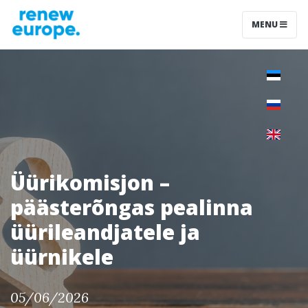
MENU
Üürikomisjon –
päästerõngas pealinna
üürileandjatele ja
üürnikele
05/06/2026