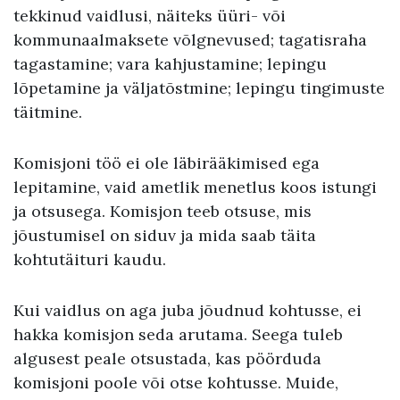
tekkinud vaidlusi, näiteks üüri- või
kommunaalmaksete võlgnevused; tagatisraha
tagastamine; vara kahjustamine; lepingu
lõpetamine ja väljatõstmine; lepingu tingimuste
täitmine.
Komisjoni töö ei ole läbirääkimised ega
lepitamine, vaid ametlik menetlus koos istungi
ja otsusega. Komisjon teeb otsuse, mis
jõustumisel on siduv ja mida saab täita
kohtutäituri kaudu.
Kui vaidlus on aga juba jõudnud kohtusse, ei
hakka komisjon seda arutama. Seega tuleb
algusest peale otsustada, kas pöörduda
komisjoni poole või otse kohtusse. Muide,