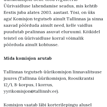
Üürivaidluse lahendamise seadus, mis kehtib
Eestis juba alates 2003. aastast. Tõsi, on üks
aga! Komisjon tegutseb ainult Tallinnas ja sinna
saavad pöörduda ainult need, kelle vaidlus
puudutab pealinnas asuvat eluruumi. Kõikidel
teistel on üürivaidluse korral võimalik
pöörduda ainult kohtusse.
Mida komisjon arutab
Tallinnas tegutseb üürikomisjon linnavalitsuse
juures (Tallinna üürikomisjon, Roosikrantsi
12/1, B-korpus, I korrus,
yyrikomisjon@tallinnlv.ee).
Komisjon vaatab läbi korterilepingu alusel