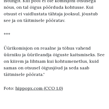
istungit. Kui pool ei ole komisjoni otsusega
nõus, on tal õigus pöörduda kohtusse. Kui
otsust ei vaidlustata tähtaja jooksul, jõustub
see ja on täitmisele pööratav.
***
Üürikomisjon on reaalne ja tõhus vahend
üürniku ja üürileandja õiguste kaitsmiseks. See
on kiirem ja lihtsam kui kohtumenetlus, kuid
samas on otsusel õigusjõud ja seda saab
täitmisele pöörata.“
Foto:
hippopx.com
(CCO 1.0)