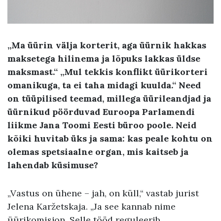
„Ma üürin välja korterit, aga üürnik hakkas
maksetega hilinema ja lõpuks lakkas üldse
maksmast.“ „Mul tekkis konflikt üürikorteri
omanikuga, ta ei taha midagi kuulda.“ Need
on tüüpilised teemad, millega üürileandjad ja
üürnikud pöörduvad Euroopa Parlamendi
liikme Jana Toomi Eesti büroo poole. Neid
kõiki huvitab üks ja sama: kas peale kohtu on
olemas spetsiaalne organ, mis kaitseb ja
lahendab küsimuse?
„Vastus on ühene – jah, on küll,“ vastab jurist
Jelena Karžetskaja. „Ja see kannab nime
üürikomisjon. Selle tööd reguleerib