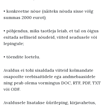
• konkreetne nõue (näiteks nõuda sisse võlg
summas 2000 eurot);
• põhjendus, miks taotleja leiab, et tal on õigus
esitada selliseid nõudeid, viited seadusele või
lepingule;
• tõendite loetelu.
Avaldus ei tohi sisaldada viiteid kolmandate
osapoolte veebisaitidele ega andmebaasidele
ning peab olema vormingus DOC, RTF, PDF, TXT
või ODF.
Avaldusele lisatakse üürileping, kirjavahetus,