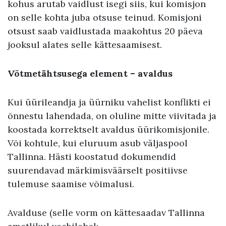
kohus arutab vaidlust isegi siis, kui komisjon
on selle kohta juba otsuse teinud. Komisjoni
otsust saab vaidlustada maakohtus 20 päeva
jooksul alates selle kättesaamisest.
Võtmetähtsusega element – avaldus
Kui üürileandja ja üürniku vahelist konflikti ei
õnnestu lahendada, on oluline mitte viivitada ja
koostada korrektselt avaldus üürikomisjonile.
Või kohtule, kui eluruum asub väljaspool
Tallinna. Hästi koostatud dokumendid
suurendavad märkimisväärselt positiivse
tulemuse saamise võimalusi.
Avalduse (selle vorm on kättesaadav Tallinna