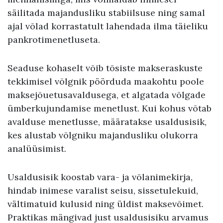
säilitada majandusliku stabiilsuse ning samal
ajal võlad korrastatult lahendada ilma täieliku
pankrotimenetluseta.
Seaduse kohaselt võib tõsiste makseraskuste
tekkimisel võlgnik pöörduda maakohtu poole
maksejõuetusavaldusega, et algatada võlgade
ümberkujundamise menetlust. Kui kohus võtab
avalduse menetlusse, määratakse usaldusisik,
kes alustab võlgniku majandusliku olukorra
analüüsimist.
Usaldusisik koostab vara- ja võlanimekirja,
hindab inimese varalist seisu, sissetulekuid,
vältimatuid kulusid ning üldist maksevõimet.
Praktikas mängivad just usaldusisiku arvamus