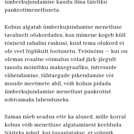
ümberkujundamise kaudu ilma täieliku
pankrotimenetluseta.
Kohus algatab ümberkujundamise menetluse
tavaliselt olukordades, kus inimene kogeb küll
tõsiseid rahalisi raskusi, kuid tema olukord ei
ole veel lõplikult lootusetu. Teisisõnu — kui on
olemas reaalne võimalus võlad järk-järgult
tasuda mõistliku maksegraafiku, intresside
vähendamise, tähtaegade pikendamise või
muude meetmete abil, võib kohus pidada
ümberkujundamise menetlust pankrotist
sobivamaks lahenduseks.
Samas näeb seadus ette ka alused, mille korral
kohus võib menetluse algatamisest keelduda.
Näiteks juhul, kui tuvastatakse, et võlgnik