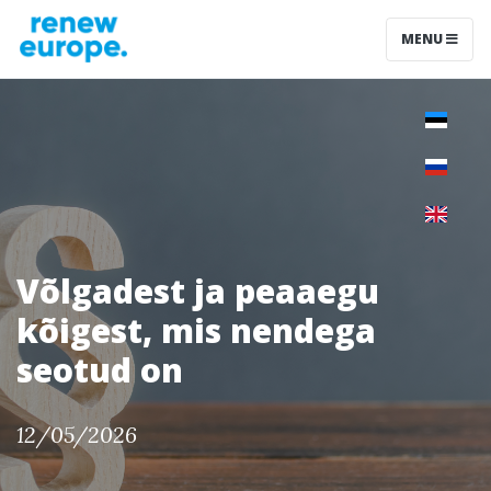
MENU
Võlgadest ja peaaegu
kõigest, mis nendega
seotud on
12/05/2026