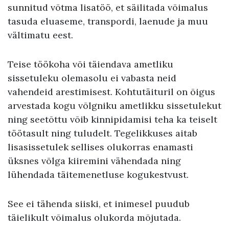
sunnitud võtma lisatöö, et säilitada võimalus
tasuda eluaseme, transpordi, laenude ja muu
vältimatu eest.
Teise töökoha või täiendava ametliku
sissetuleku olemasolu ei vabasta neid
vahendeid arestimisest. Kohtutäituril on õigus
arvestada kogu võlgniku ametlikku sissetulekut
ning seetõttu võib kinnipidamisi teha ka teiselt
töötasult ning tuludelt. Tegelikkuses aitab
lisasissetulek sellises olukorras enamasti
üksnes võlga kiiremini vähendada ning
lühendada täitemenetluse kogukestvust.
See ei tähenda siiski, et inimesel puudub
täielikult võimalus olukorda mõjutada.