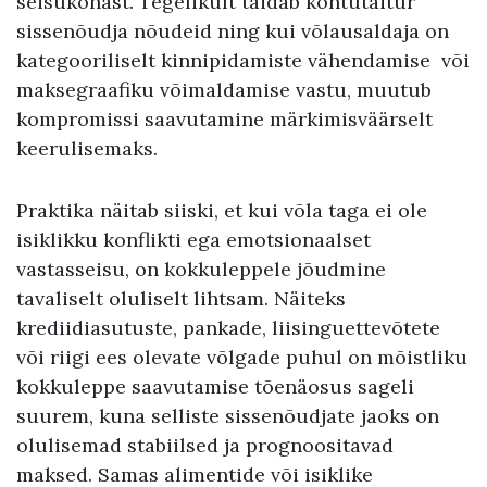
seisukohast. Tegelikult täidab kohtutäitur
sissenõudja nõudeid ning kui võlausaldaja on
kategooriliselt kinnipidamiste vähendamise või
maksegraafiku võimaldamise vastu, muutub
kompromissi saavutamine märkimisväärselt
keerulisemaks.
Praktika näitab siiski, et kui võla taga ei ole
isiklikku konflikti ega emotsionaalset
vastasseisu, on kokkuleppele jõudmine
tavaliselt oluliselt lihtsam. Näiteks
krediidiasutuste, pankade, liisinguettevõtete
või riigi ees olevate võlgade puhul on mõistliku
kokkuleppe saavutamise tõenäosus sageli
suurem, kuna selliste sissenõudjate jaoks on
olulisemad stabiilsed ja prognoositavad
maksed. Samas alimentide või isiklike