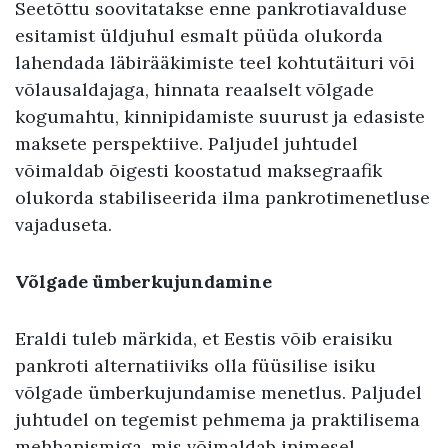
Seetõttu soovitatakse enne pankrotiavalduse
esitamist üldjuhul esmalt püüda olukorda
lahendada läbirääkimiste teel kohtutäituri või
võlausaldajaga, hinnata reaalselt võlgade
kogumahtu, kinnipidamiste suurust ja edasiste
maksete perspektiive. Paljudel juhtudel
võimaldab õigesti koostatud maksegraafik
olukorda stabiliseerida ilma pankrotimenetluse
vajaduseta.
Võlgade ümberkujundamine
Eraldi tuleb märkida, et Eestis võib eraisiku
pankroti alternatiiviks olla füüsilise isiku
võlgade ümberkujundamise menetlus. Paljudel
juhtudel on tegemist pehmema ja praktilisema
mehhanismiga, mis võimaldab inimesel