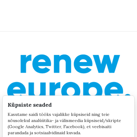
Küpsiste seaded
Kasutame saidi tööks vajalikke küpsiseid ning teie
nõusolekul analüütika- ja välismeedia küpsiseid/skripte
(Google Analytics, Twitter, Facebook), et veebisaiti
parandada ja sotsiaalvidinaid kuvada.
©2020 by Yana Toom
Küpsiste seaded