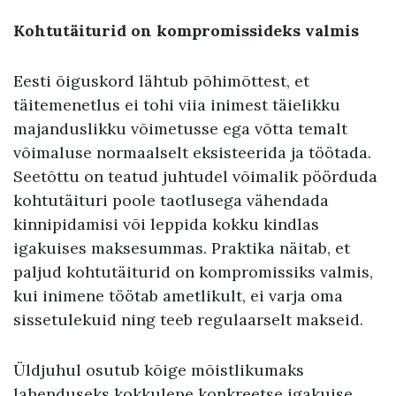
Kohtutäiturid on kompromissideks valmis
Eesti õiguskord lähtub põhimõttest, et
täitemenetlus ei tohi viia inimest täielikku
majanduslikku võimetusse ega võtta temalt
võimaluse normaalselt eksisteerida ja töötada.
Seetõttu on teatud juhtudel võimalik pöörduda
kohtutäituri poole taotlusega vähendada
kinnipidamisi või leppida kokku kindlas
igakuises maksesummas. Praktika näitab, et
paljud kohtutäiturid on kompromissiks valmis,
kui inimene töötab ametlikult, ei varja oma
sissetulekuid ning teeb regulaarselt makseid.
Üldjuhul osutub kõige mõistlikumaks
lahenduseks kokkulepe konkreetse igakuise