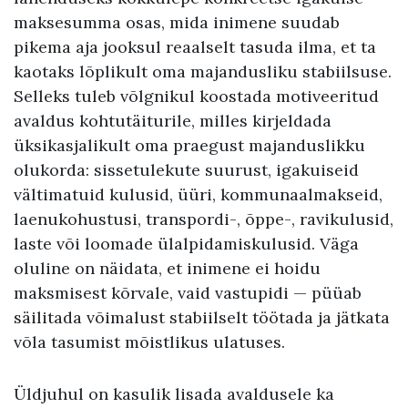
maksesumma osas, mida inimene suudab
pikema aja jooksul reaalselt tasuda ilma, et ta
kaotaks lõplikult oma majandusliku stabiilsuse.
Selleks tuleb võlgnikul koostada motiveeritud
avaldus kohtutäiturile, milles kirjeldada
üksikasjalikult oma praegust majanduslikku
olukorda: sissetulekute suurust, igakuiseid
vältimatuid kulusid, üüri, kommunaalmakseid,
laenukohustusi, transpordi-, õppe-, ravikulusid,
laste või loomade ülalpidamiskulusid. Väga
oluline on näidata, et inimene ei hoidu
maksmisest kõrvale, vaid vastupidi — püüab
säilitada võimalust stabiilselt töötada ja jätkata
võla tasumist mõistlikus ulatuses.
Üldjuhul on kasulik lisada avaldusele ka