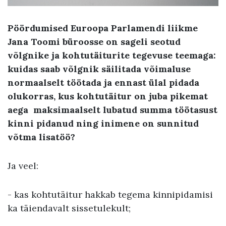
Pöördumised Euroopa Parlamendi liikme
Jana Toomi büroosse on sageli seotud
võlgnike ja kohtutäiturite tegevuse teemaga:
kuidas saab võlgnik säilitada võimaluse
normaalselt töötada ja ennast ülal pidada
olukorras, kus kohtutäitur on juba pikemat
aega maksimaalselt lubatud summa töötasust
kinni pidanud ning inimene on sunnitud
võtma lisatöö?
Ja veel:
- kas kohtutäitur hakkab tegema kinnipidamisi
ka täiendavalt sissetulekult;