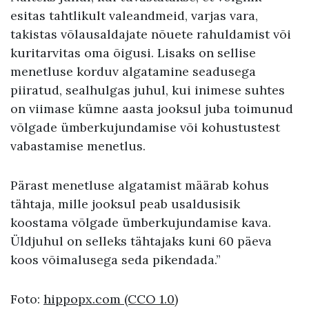
esitas tahtlikult valeandmeid, varjas vara,
takistas võlausaldajate nõuete rahuldamist või
kuritarvitas oma õigusi. Lisaks on sellise
menetluse korduv algatamine seadusega
piiratud, sealhulgas juhul, kui inimese suhtes
on viimase kümne aasta jooksul juba toimunud
võlgade ümberkujundamise või kohustustest
vabastamise menetlus.
Pärast menetluse algatamist määrab kohus
tähtaja, mille jooksul peab usaldusisik
koostama võlgade ümberkujundamise kava.
Üldjuhul on selleks tähtajaks kuni 60 päeva
koos võimalusega seda pikendada.”
Foto:
hippopx.com
(CCO 1.0)