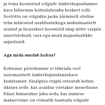
ja tema koostatud võlgade ümberkujundamise
kava hilisemas kohtulahendis keskset rolli.
Seetõttu on võlgniku jaoks äärmiselt oluline
teha määratud usaldusisikuga maksimaalselt
avatud ja heauskset koostööd ning mitte varjata
sissetulekuid, vara ega muid majanduslikke
asjaolusid.
Aga mida suudab kohus?
Kohtusse pöördumine ei tähenda veel
automaatselt ümberkujundamiskava
kinnitamist. Esialgses etapis otsustab kohus
üksnes selle, kas avaldus võetakse menetlusse.
Edasi hinnatakse juba seda, kas inimese
maksevõime on võimalik taastada võlgade