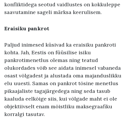
konfliktidega seotud vaidlustes on kokkuleppe
saavutamine sageli märksa keerulisem.
Eraisiku pankrot
Paljud inimesed küsivad ka eraisiku pankroti
kohta. Jah, Eestis on füüsilise isiku
pankrotimenetlus olemas ning teatud
olukordades võib see aidata inimesel vabaneda
osast võlgadest ja alustada oma majanduslikku
elu uuesti. Samas on pankrot tõsine menetlus
pikaajaliste tagajärgedega ning seda tasub
kaaluda eelkõige siis, kui võlgade maht ei ole
objektiivselt enam mõistliku maksegraafiku
korralgi tasutav.