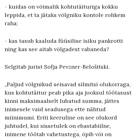
- kuidas on võimalik kohtutäituriga kokku
leppida, et ta jätaks võlgniku kontole rohkem
raha;
- kas tasub kaaluda füüsilise isiku pankrotti
ning kas see aitab võlgadest vabaneda?
Selgitab jurist Sofja Pevzner-Belošitski.
„Paljud võlgnikud seisavad silmitsi olukorraga,
kus kohtutäitur peab pika aja jooksul töötasust
kinni maksimaalselt lubatud summa, jättes
inimesele vaid seadusega ette nähtud
miinimumi. Eriti keeruline on see olukord
juhtudel, kui sissetulek on ebastabiilne,
inimene töötab vahetustega, õpib või on