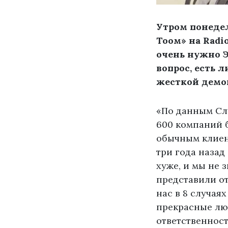
Утром понедел
Тоом» на Radi
очень нужно Э
вопрос, есть 
жесткой демо
«По данным Сл
600 компаний б
обычным клиент
три года назад
хуже, и мы не 
представили от
нас в 8 случая
прекрасные лю
ответственност