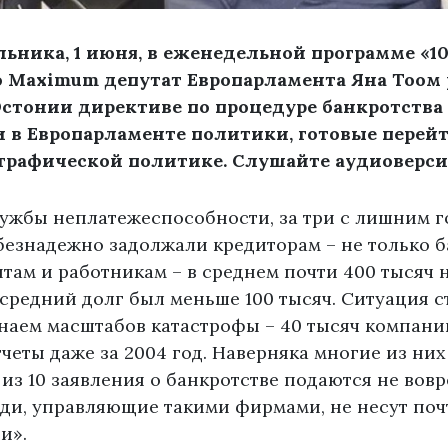
ьника, 1 июня, в еженедельной программе «1
o Maximum депутат Европарламента Яна Тоом 
стонии директиве по процедуре банкротства 
ли в Европарламенте политики, готовые перейт
графической политике. Слушайте аудиоверси
ужбы неплатежеспособности, за три с лишним го
езнадежно задолжали кредиторам – не только б
ам и работникам – в среднем почти 400 тысяч 
 средний долг был меньше 100 тысяч. Ситуация с
знаем масштабов катастрофы – 40 тысяч компани
четы даже за 2004 год. Наверняка многие из них
х из 10 заявления о банкротстве подаются не вовр
ди, управляющие такими фирмами, не несут поч
и».