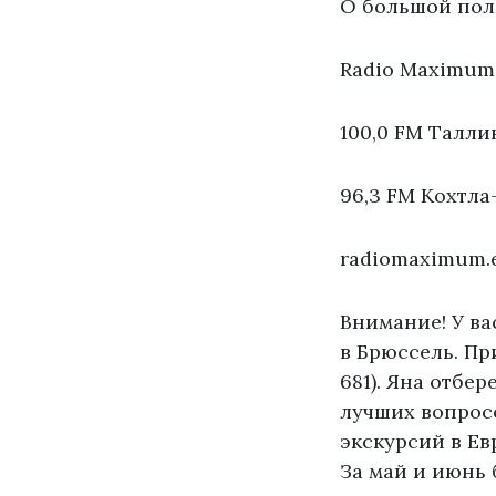
О большой пол
Radio Maximum
100,0 FM Талли
96,3 FM Кохтла
radiomaximum.
Внимание! У ва
в Брюссель. Пр
681). Яна отбе
лучших вопрос
экскурсий в Е
За май и июнь 