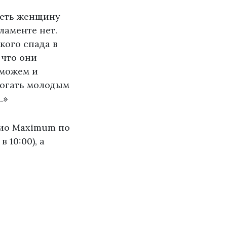
реть женщину
ламенте нет.
кого спада в
 что они
 можем и
могать молодым
.»
дио Maximum по
 10:00), а