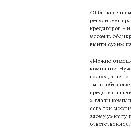
«Я была теневы
регулирует пра
кредиторов – и
можешь обанкро
выйти сухим из
«Можно отменит
компании. Нужн
голоса, а не т
ты не объявляе
средства на сч
У главы компан
есть три месяца
злому умыслу и
ответственност