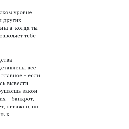
йском уровне
и других
инга, когда ты
озволяет тебе
дства
дставлены все
 главное – если
ясь вывести
рушаешь закон.
ия – банкрот,
ет, неважно, по
чь к