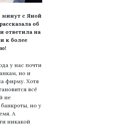
0 минут с Яной
рассказала об
и ответила на
и к более
ю!
да у нас почти
анкам, но и
на фирму. Хотя
тановится всё
й не
 банкроты, но у
емя. А
ти никакой