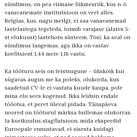
sündimus, on pea viimane liikmesriik, kus n-ö
vanavanemate institutsioon on veel alles.
Belgias, kus, nagu meilgi, ei saa vanavanemad
lastelastega tegeleda, toimib varajase (alates 5-
st elukuust) lastehoiu süsteem. Tõsi, ka seal on
sündimus langemas, aga ikka on vastav
koefitsient 1,44 meie 1,18 vastu.
Ka tööturu seis on teistsugune – ükskõik kui
sügavas augus me ka poleks, olukorda, kus
saadetud CV-le ei vastata kuude kaupa, pole
mina elu sees kogenud. Ikka leidsin endale
tööotsa, et peret üleval pidada. Tänapäeva
noored on tööturul märksa hullemas olukorras.
Ja kurikuulus stagflatsioon, mida eksperdid
Euroopale ennustavad, ei sisesta kuidagi