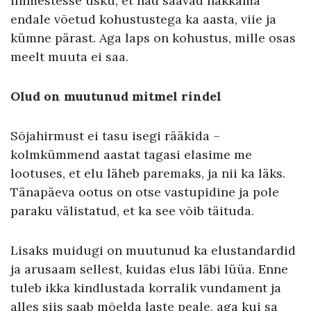
inimestesse usku, et nad saavad hakkama
endale võetud kohustustega ka aasta, viie ja
kümne pärast. Aga laps on kohustus, mille osas
meelt muuta ei saa.
Olud on muutunud mitmel rindel
Sõjahirmust ei tasu isegi rääkida –
kolmkümmend aastat tagasi elasime me
lootuses, et elu läheb paremaks, ja nii ka läks.
Tänapäeva ootus on otse vastupidine ja pole
paraku välistatud, et ka see võib täituda.
Lisaks muidugi on muutunud ka elustandardid
ja arusaam sellest, kuidas elus läbi lüüa. Enne
tuleb ikka kindlustada korralik vundament ja
alles siis saab mõelda laste peale, aga kui sa