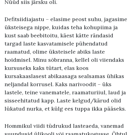
Nüüd siis järsku oli.
Defitsiidiajastu – elasime peost suhu, jagasime
üksteisega nippe, kuidas teha kohupiima ja
kust saab beebitoitu, käest kätte rändasid
targad laste kasvatamisele pühendatud
raamatud, olime üksteisele abiks laste
hoidmisel. Minu sõbranna, kellel oli viiendaks
kursuseks kaks tütart, elas koos
kursakaaslasest abikaasaga sealsamas ühikas
neljandal korrusel. Kaks narivoodit – üks
lastele, teine vanematele, raamaturiiul, laud ja
sisseehitatud kapp. Laste kelgud/kärud olid
lükatud nurka, et külg ees tuppa ikka pääseks.
Hommikul viidi tüdrukud lasteaeda, vanemad
suundusid ülikooli või raamatukogusse. Õhtul