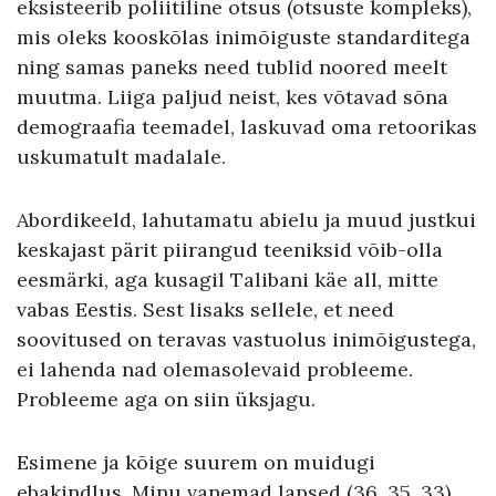
eksisteerib poliitiline otsus (otsuste kompleks),
mis oleks kooskõlas inimõiguste standarditega
ning samas paneks need tublid noored meelt
muutma. Liiga paljud neist, kes võtavad sõna
demograafia teemadel, laskuvad oma retoorikas
uskumatult madalale.
Abordikeeld, lahutamatu abielu ja muud justkui
keskajast pärit piirangud teeniksid võib-olla
eesmärki, aga kusagil Talibani käe all, mitte
vabas Eestis. Sest lisaks sellele, et need
soovitused on teravas vastuolus inimõigustega,
ei lahenda nad olemasolevaid probleeme.
Probleeme aga on siin üksjagu.
Esimene ja kõige suurem on muidugi
ebakindlus. Minu vanemad lapsed (36, 35, 33)