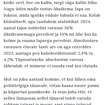
kõike veel. See on kallis, isegi väga kallis lõbu.
Nagu ütles mulle tuttav üksikema: laps on
luksus, mida igaüks endale lubada ei saa. Kõlab
küüniliselt, aga vaadakem statistikat: 2024.
aastal tajus suhtelist vaesust 38%
üksikvanemaga peredest ja 14% nii ühe kui ka
kolme ja enama lapsega peredest. Absoluutses
vaesuses elavate laste arv on aga võrreldes
2023. aastaga pea kahekordistunud: 2,4% vs.
4,2%. Täpsustuseks: absoluutne vaesus
tähendab, et inimene ei suuda end ära elatada.
Mul on juba aastaid komme, et kui lähen oma
poliittelgiga tänavale, võtan kaasa suure panni
ja küpsetan pannkooke. Ja tean juba ette, et
selles linnaosas sellel tänaval tuleb varuda
rohkem tainast ja moosi, sest sinna tulevad