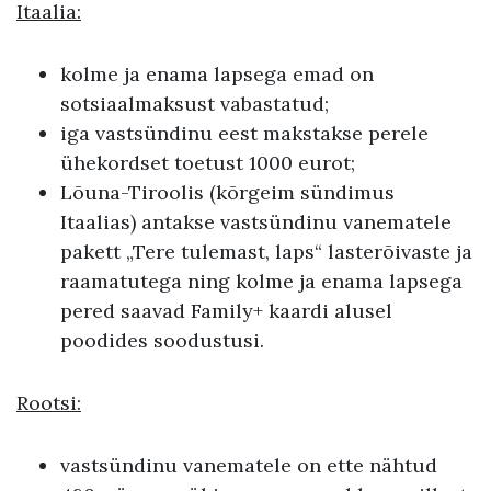
Itaalia:
kolme ja enama lapsega emad on
sotsiaalmaksust vabastatud;
iga vastsündinu eest makstakse perele
ühekordset toetust 1000 eurot;
Lõuna-Tiroolis (kõrgeim sündimus
Itaalias) antakse vastsündinu vanematele
pakett „Tere tulemast, laps“ lasterõivaste ja
raamatutega ning kolme ja enama lapsega
pered saavad Family+ kaardi alusel
poodides soodustusi.
Rootsi:
vastsündinu vanematele on ette nähtud