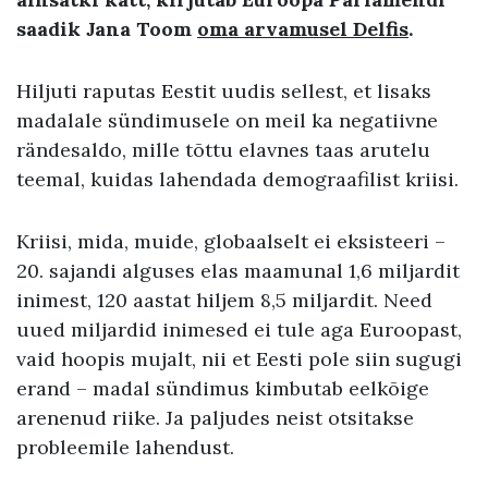
saadik Jana Toom
oma arvamusel Delfis
.
Hiljuti raputas Eestit uudis sellest, et lisaks
madalale sündimusele on meil ka negatiivne
rändesaldo, mille tõttu elavnes taas arutelu
teemal, kuidas lahendada demograafilist kriisi.
Kriisi, mida, muide, globaalselt ei eksisteeri –
20. sajandi alguses elas maamunal 1,6 miljardit
inimest, 120 aastat hiljem 8,5 miljardit. Need
uued miljardid inimesed ei tule aga Euroopast,
vaid hoopis mujalt, nii et Eesti pole siin sugugi
erand – madal sündimus kimbutab eelkõige
arenenud riike. Ja paljudes neist otsitakse
probleemile lahendust.