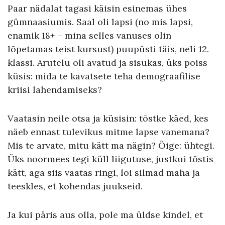
Paar nädalat tagasi käisin esinemas ühes
gümnaasiumis. Saal oli lapsi (no mis lapsi,
enamik 18+ – mina selles vanuses olin
lõpetamas teist kursust) puupüsti täis, neli 12.
klassi. Arutelu oli avatud ja sisukas, üks poiss
küsis: mida te kavatsete teha demograafilise
kriisi lahendamiseks?
Vaatasin neile otsa ja küsisin: tõstke käed, kes
näeb ennast tulevikus mitme lapse vanemana?
Mis te arvate, mitu kätt ma nägin? Õige: ühtegi.
Üks noormees tegi küll liigutuse, justkui tõstis
kätt, aga siis vaatas ringi, lõi silmad maha ja
teeskles, et kohendas juukseid.
Ja kui päris aus olla, pole ma üldse kindel, et