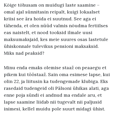
Kõige tõhusam on muidugi laste saamine –
omal ajal sünnitasin reipalt, kuigi lokaalset
kriisi see ära hoida ei suutnud. See aga ei
tähenda, et olen nüüd valmis nõudma fertiilses
eas naistelt, et nood tooksid ilmale uusi
maksumaksjaid, kes meie suures osas lastetule
ühiskonnale tulevikus pensioni maksaksid.
Miks nad peaksid?
Minu enda emaks olemise staaž on peaaegu et
pikem kui tööstaaž. Sain oma esimese lapse, kui
olin 22, ja liitusin ka tudengemade klubiga. Eks
rasedaid tudengeid oli Pälsoni ühikas alati, aga
enne poja sündi ei andnud ma endale aru, et
lapse saamine liidab nii tugevalt nii paljusid
inimesi, kellel muidu pole suurt midagi ühist.