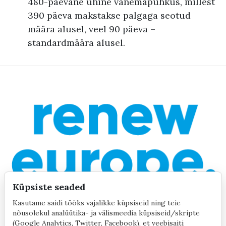
480-päevane ühine vanemapuhkus, millest
390 päeva makstakse palgaga seotud
määra alusel, veel 90 päeva –
standardmäära alusel.
Küpsiste seaded
Kasutame saidi tööks vajalikke küpsiseid ning teie
nõusolekul analüütika- ja välismeedia küpsiseid/skripte
(Google Analytics, Twitter, Facebook), et veebisaiti