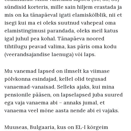
sündisid korteris, mille sain hiljem erastada ja
mis on ka tänapäeval igati elamiskõlblik, nii et
isegi kui ma ei oleks suutnud vahepeal oma
elamistingimusi parandada, oleks meil katus
igal juhul pea kohal. Tänapäeva noored
tihtilugu peavad valima, kas päris oma kodu
(veerandsajandise laenuga) või laps.
Mu vanemad lapsed on ilmselt ka viimase
põlvkonna esindajad, kellel olid tegusad
vanaemad-vanaisad. Selleks ajaks, kui mina
pensionile pääsen, on lapselapsed juba suured
ega vaja vanaema abi – annaks jumal, et
vanaema veel mõne aasta nende abi ei vajaks.
Muuseas, Bulgaaria, kus on EL-I kõrgeim