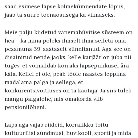
saad esimese lapse kolmekümnendate lõpus,
jääb ta suure tõenäosusega ka viimaseks.
Meie palju kiidetud vanemahüvitise süsteem on
hea – ka mina poleks ilmselt ilma selleta oma
pesamuna 39-aastaselt sünnitanud. Aga see on
disainitud nende jaoks, kelle karjäär on juba nii
tugev, et võimaldab korraks lapsepuhkusel ära
käia. Kellel ei ole, peab tööle naastes leppima
madalama palga ja sellega, et
konkurentsivõitluses on ta kaotaja. Ja siis tuleb
mängu palgalõhe, mis omakorda viib
pensionilõheni.
Laps aga vajab riideid, korralikku toitu,
kultuurilisi sündmusi, huvikooli, sporti ja mida