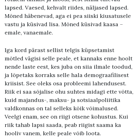
lapsed. Vaesed, kehvalt riides, näljased lapsed.
Mõned häbenevad, aga ei pea siiski kiusatusele
vastu ja küsivad lisa. Mõned küsivad kaasa –
emale, vanaemale.
Iga kord pärast sellist telgis küpsetamist
mõtled vägisi selle peale, et kannaks enne hoolt
nende laste eest, kes juba on siia ilmale toodud,
ja lõpetaks korraks selle hala demograafilisest
kriisist. See oleks osa probleemi lahendusest.
Riik ei saa sõjalise ohu suhtes midagi ette võtta,
kuid majandus-, maksu- ja sotsiaalpoliitika
valdkonnas on tal selleks kõik võimalused.
Veelgi enam, see on riigi otsene kohustus. Kui
riik tahab lapsi saada, peab riigist saama ka
hooliv vanem, kelle peale võib loota.