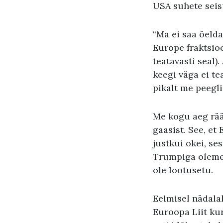
USA suhete seis
“Ma ei saa öelda
Europe fraktsio
teatavasti seal)
keegi väga ei t
pikalt me peegli
Me kogu aeg rääk
gaasist. See, et
justkui okei, s
Trumpiga oleme,
ole lootusetu.
Eelmisel nädalal
Euroopa Liit kur