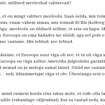
ule, millised meeleolud valitsevad?
, et on mingi valitsev meeleolu. Saan öelda, mis t
onis, enam-vähem aiman, mis toimub ECRis (kollee
. Aga meeleolu on üldiselt selline, et seis on hapu. 
ea. Euroopa on oma hädades ise süüdi, aga sel pole 
sse vaatame. Mis tehtud, see tehtud.
isime, et Euroopa suur viga oli see, et ta oli väga
 Euroopa on väga sõltuv Ameerika julgeoleku garantii
est nemad on ju meiega samal lainel. Nüüd me vaatam
 - noh, ühisnimetajat väga ei ole. Ühesõnaga seis o
 mind esimest korda elus tabas mõte, et võib-olla l
adile (vabandage väljendust). Kui sa vaatad seda, k