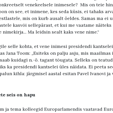
onkreetselt venekeelsele inimesele? Mis on teie hi
n on see, et inimene, kes seda küsis, ei tahaks arva
stlastele, mis on kurb ausalt öeldes. Samas ma ei us
tele kasvõi sellepärast, et kui me vaatame näiteks 
 nimekirja... Ma leidsin sealt kaks vene nime.“
gile selle kohta, et vene inimesi presidendi kantselei
tas Jana Toom: „Esiteks on palju asju, mis maailmas 
saab kuidagi n.-ö. tagant tõugata. Selleks on teatud 
ks ka presidendi kantselei üles näidata. Ei peeta sed
palun kihla: järgmisel aastal esitan Pavel Ivanovi ja
te seis on hapu
m ja tema kolleegid Europarlamendis vaatavad Euro