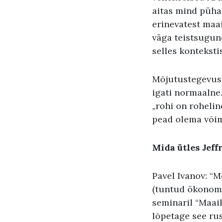
aitas mind püha
erinevatest maa
väga teistsugun
selles konteksti
Mõjutustegevuseg
igati normaalne.
„rohi on rohelin
pead olema või
Mida ütles Jeff
Pavel Ivanov: “
(tuntud ökonomi
seminaril “Maail
lõpetage see rus