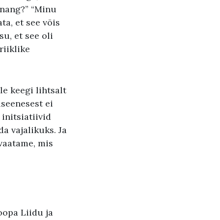
nnang?” “Minu
ta, et see võis
u, et see oli
riiklike
le keegi lihtsalt
iseenesest ei
initsiatiivid
a vajalikuks. Ja
 vaatame, mis
opa Liidu ja