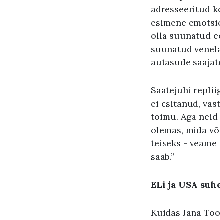
adresseeritud k
esimene emotsioo
olla suunatud ee
suunatud venelas
autasude saajate
Saatejuhi replii
ei esitanud, vas
toimu. Aga neid 
olemas, mida või
teiseks - veame 
saab.”
ELi ja USA suhe
Kuidas Jana Too