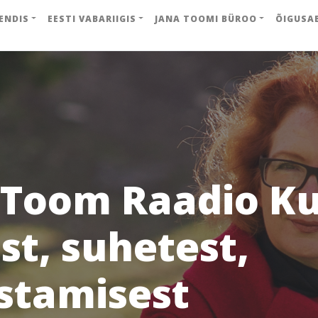
ENDIS
EESTI VABARIIGIS
JANA TOOMI BÜROO
ÕIGUSA
 Toom Raadio Ku
st, suhetest,
stamisest