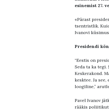
esinemist 27. 
«Pärast presiden
tsentristlik. Ku
Ivanovi küsimu
Presidendi kõne
“Eestis on pres
Seda ta ka tegi.
Keskerakond. Ma
kesktee. Ja see, 
loogiline,” aru
Pavel Ivanov jät
rääkis poliitiku