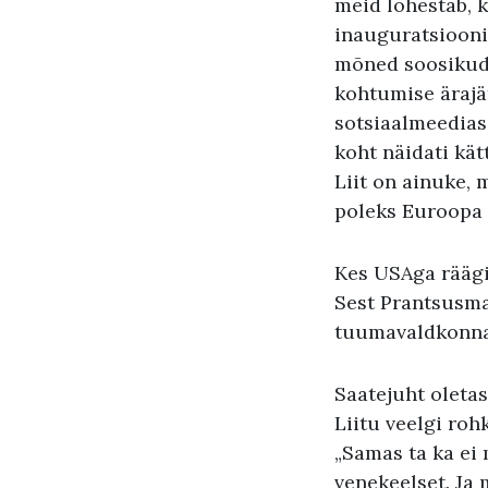
meid lõhestab, k
inauguratsiooni
mõned soosikud,
kohtumise ärajä
sotsiaalmeedias -
koht näidati kät
Liit on ainuke, 
poleks Euroopa 
Kes USAga räägi
Sest Prantsusma
tuumavaldkonna
Saatejuht oletas
Liitu veelgi ro
„Samas ta ka ei 
venekeelset. Ja