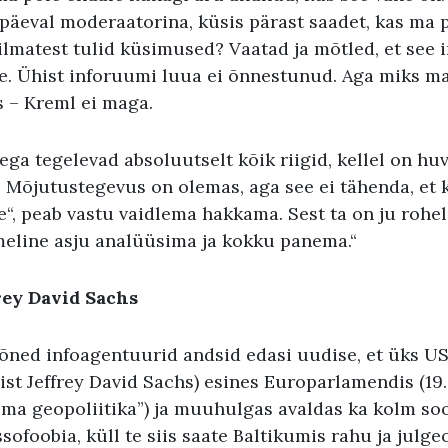
päeval moderaatorina, küsis pärast saadet, kas ma p
ilmatest tulid küsimused? Vaatad ja mõtled, et see
e. Ühist inforuumi luua ei õnnestunud. Aga miks ma
s – Kreml ei maga.
a tegelevad absoluutselt kõik riigid, kellel on huv
 Mõjutustegevus on olemas, aga see ei tähenda, et k
e“, peab vastu vaidlema hakkama. Sest ta on ju rohel
meline asju analüüsima ja kokku panema.“
rey David Sachs
Mõned infoagentuurid andsid edasi uudise, et üks U
st Jeffrey David Sachs) esines Europarlamendis (19.
ma geopoliitika”) ja muuhulgas avaldas ka kolm soov
sofoobia, küll te siis saate Baltikumis rahu ja julge