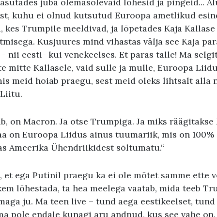
asutades juba olemasolevaid lõhesid ja pingeid... A
st, kuhu ei olnud kutsutud Euroopa ametlikud esind
 kes Trumpile meeldivad, ja lõpetades Kaja Kallase 
tmisega. Kusjuures mind vihastas välja see Kaja pa
 nii eesti- kui venekeelses. Et paras talle! Ma selgit
te mitte Kallasele, vaid sulle ja mulle, Euroopa Liid
mis meid hoiab praegu, sest meid oleks lihtsalt alla 
Liitu.
b, on Macron. Ja otse Trumpiga. Ja miks räägitaks
a on Euroopa Liidus ainus tuumariik, mis on 100%
s Ameerika Ühendriikidest sõltumatu.“
, et ega Putinil praegu ka ei ole mõtet samme ette v
hkem lõhestada, ta hea meelega vaatab, mida teeb T
maga ju. Ma teen live – tund aega eestikeelset, tund
 ma pole endale kunagi aru andnud, kus see vahe on.