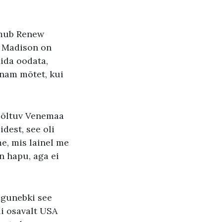
oimub Renew
g Madison on
Mida oodata,
enam mõtet, kui
 sõltuv Venemaa
dest, see oli
e, mis lainel me
n hapu, aga ei
agunebki see
ui osavalt USA