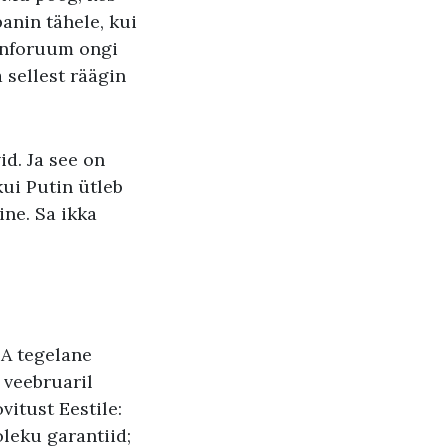
anin tähele, kui
 inforuum ongi
 sellest räägin
id. Ja see on
ui Putin ütleb
ine. Sa ikka
SA tegelane
 veebruaril
itust Eestile:
oleku garantiid;