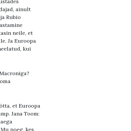
lustades
ajad, ainult
ja Rubio
rastamine
asin neile, et
ule. Ja Euroopa
neelatud, kui
e Macroniga?
 oma
õtta, et Euroopa
rump. Jana Toom:
 aega
 Mu poeg, kes