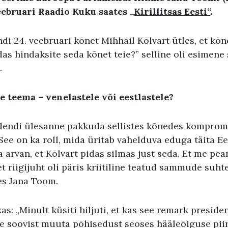
veebruari Raadio Kuku saates
„Kirillitsas Eesti“
.
di 24. veebruari kõnet Mihhail Kõlvart ütles, et kõn
idas hindaksite seda kõnet teie?” selline oli esimene
s.
 teema – venelastele või eestlastele?
idendi ülesanne pakkuda sellistes kõnedes komprom
 See on ka roll, mida üritab vahelduva eduga täita Ee
 arvan, et Kõlvart pidas silmas just seda. Et me pe
et riigijuht oli päris kriitiline teatud sammude suhte
tles Jana Toom.
kas: „Minult küsiti hiljuti, et kas see remark preside
te soovist muuta põhisedust seoses hääleõiguse pii