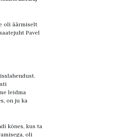
e oli äärmiselt
 saatejuht Pavel
isslahendust.
sti
ame leidma
s, on ju ka
ndi kõnes, kus ta
ramisega, oli