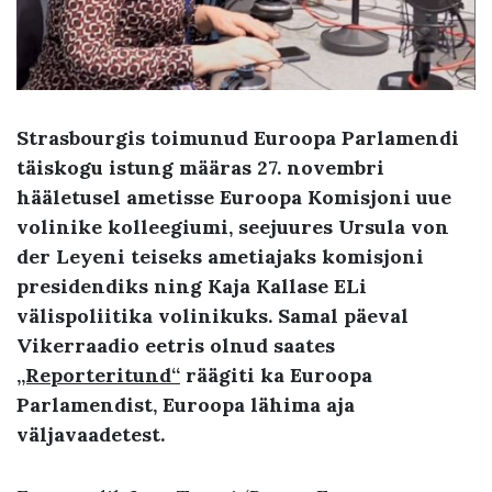
Strasbourgis toimunud Euroopa Parlamendi
täiskogu istung määras 27. novembri
hääletusel ametisse Euroopa Komisjoni uue
volinike kolleegiumi, seejuures Ursula von
der Leyeni teiseks ametiajaks komisjoni
presidendiks ning Kaja Kallase ELi
välispoliitika volinikuks. Samal päeval
Vikerraadio eetris olnud saates
„Reporteritund“
räägiti ka Euroopa
Parlamendist, Euroopa lähima aja
väljavaadetest.