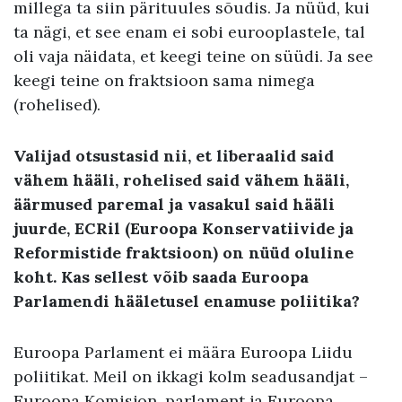
millega ta siin pärituules sõudis. Ja nüüd, kui
ta nägi, et see enam ei sobi eurooplastele, tal
oli vaja näidata, et keegi teine on süüdi. Ja see
keegi teine on fraktsioon sama nimega
(rohelised).
Valijad otsustasid nii, et liberaalid said
vähem hääli, rohelised said vähem hääli,
äärmused paremal ja vasakul said hääli
juurde, ECRil (Euroopa Konservatiivide ja
Reformistide fraktsioon) on nüüd oluline
koht. Kas sellest võib saada Euroopa
Parlamendi hääletusel enamuse poliitika?
Euroopa Parlament ei määra Euroopa Liidu
poliitikat. Meil on ikkagi kolm seadusandjat –
Euroopa Komisjon, parlament ja Euroopa