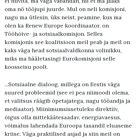
ei huvita, ma väga vabandan, nii et ma jääks
oma nö tööjupi juurde. Mul on neli komisjoni,
nagu ma ütlesin, üks neist, peamine, kus ma
olen ka Renew Europe koordinaator, on
Tööhõive- ja sotsiaalkomisjon. Selles
komisjonis see koalitsioon meil peab ja meil on
kaks väga head sotsiaalvaldkonna volinikku,
miks ma hääletasingi Eurokomisjoni selle
koosseisu poolt.
...Sotsiaalne dialoog, millega on Eestis väga
suured probleemid (see ei pea niimoodi olema,
et valitsus räägib õpetajatega, nagu tööandja ja
mediaator). Miinimumsissetuleku direktiiv,
õigus olla mittekäätesaadav, energiavaesus,
võimalus lahendada Euroopa tasandil eluaseme
kriise. Väga praktilised asjad ja siin meil on