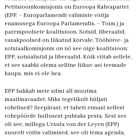
Petitsioonikomisjonis on Euroopa Rahvapartei
(EPP. – Europarlamendi valimiste võitja
enamusega Euroopa Parlamendis. – Toim.) ja
parempoolsete koalitsioon. Sotsid, liberaalid,
vasakpoolsed on lükatud kõrvale. Tööhõive- ja
sotsiaalkomisjonis on nö see õige koalitsioon:
EPP, sotsialistid ja liberaalid. Kõik viitab sellele,
et see saabki olema selline liikuv asi teemade
kaupa, mis ei ole hea.
EPP hakkab meie silmi all muutma
maailmavaadet. Miks tegelikult hüljati
rohelised? Seepärast, et taheti ennast sellest
rohepöörde hullusest puhtaks pesta. Sest see
oli see, millega Ursula von der Leyen (EPP)
suurelt võitis valimised, see oli tema agenda,