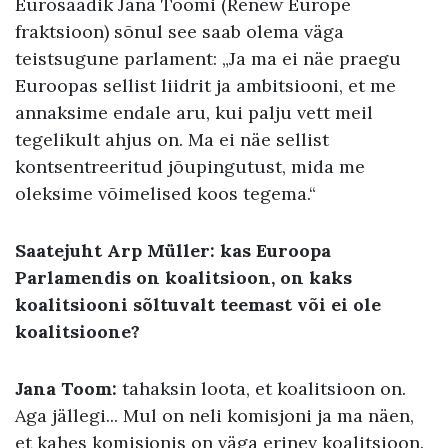
Eurosaadik Jana Toomi (Renew Europe
fraktsioon) sõnul see saab olema väga
teistsugune parlament: „Ja ma ei näe praegu
Euroopas sellist liidrit ja ambitsiooni, et me
annaksime endale aru, kui palju vett meil
tegelikult ahjus on. Ma ei näe sellist
kontsentreeritud jõupingutust, mida me
oleksime võimelised koos tegema.“
Saatejuht Arp Müller: kas Euroopa
Parlamendis on koalitsioon, on kaks
koalitsiooni sõltuvalt teemast või ei ole
koalitsioone?
Jana Toom:
tahaksin loota, et koalitsioon on.
Aga jällegi... Mul on neli komisjoni ja ma näen,
et kahes komisjonis on väga erinev koalitsioon.