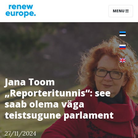
MENU
Jana Toom
„Reporteritunnis“: see
saab olema väga
teistsugune parlament
27/11/2024