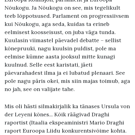
Nõukogu. Ja Nõukogu on see, mis tegelikult
teeb lõppotsused. Parlament on progressiivsem
kui Nõukogu, aga seda, kuidas ta erineb
eelmisest koosseisust, on juba väga tunda.
Kuulasin viimastel päevadel debatte – sellist
kõnepruuki, nagu kuulsin puldist, pole ma
eelmise kümne aasta jooksul mitte kunagi
kuulnud. Selle eest karistati, jäeti
päevarahadest ilma ja ei lubatud plenaari. See
pole nagu päris okei, mis siin majas toimub, aga
no jah, see on valijate tahe.
Mis oli hästi silmakirjalik ka tänases Ursula von
der Leyeni kõnes... Kõik räägivad Draghi
raportist (Itaalia ekspeaministri Mario Draghi
raport Euroopa Liidu konkurentsivõime kohta.