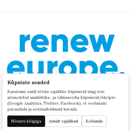
Küpsiste seaded
Kasutame saidi tööks vajalikke küpsiseid ning teie
nõusolekul analüütika- ja välismeedia küpsiseid/skripte
(Google Analytics, Twitter, Facebook), et veebisaiti
parandada ja sotsiaalvidinaid kuvada.
©2020 by Yana Toom
Küpsiste seaded
Nõustu kõigiga
Ainult vajalikud
Kohanda