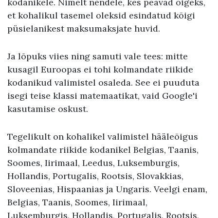
kodanikele. Nimelt nendele, kes peavad õigeks,
et kohalikul tasemel oleksid esindatud kõigi
püsielanikest maksumaksjate huvid.
Ja lõpuks viies ning samuti vale tees: mitte
kusagil Euroopas ei tohi kolmandate riikide
kodanikud valimistel osaleda. See ei puuduta
isegi teise klassi matemaatikat, vaid Google'i
kasutamise oskust.
Tegelikult on kohalikel valimistel hääleõigus
kolmandate riikide kodanikel Belgias, Taanis,
Soomes, Iirimaal, Leedus, Luksemburgis,
Hollandis, Portugalis, Rootsis, Slovakkias,
Sloveenias, Hispaanias ja Ungaris. Veelgi enam,
Belgias, Taanis, Soomes, Iirimaal,
Luksemburgis, Hollandis, Portugalis, Rootsis,