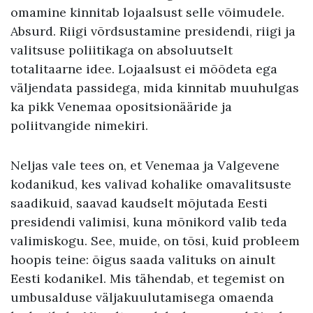
omamine kinnitab lojaalsust selle võimudele.
Absurd. Riigi võrdsustamine presidendi, riigi ja
valitsuse poliitikaga on absoluutselt
totalitaarne idee. Lojaalsust ei mõõdeta ega
väljendata passidega, mida kinnitab muuhulgas
ka pikk Venemaa opositsionääride ja
poliitvangide nimekiri.
Neljas vale tees on, et Venemaa ja Valgevene
kodanikud, kes valivad kohalike omavalitsuste
saadikuid, saavad kaudselt mõjutada Eesti
presidendi valimisi, kuna mõnikord valib teda
valimiskogu. See, muide, on tõsi, kuid probleem
hoopis teine: õigus saada valituks on ainult
Eesti kodanikel. Mis tähendab, et tegemist on
umbusalduse väljakuulutamisega omaenda