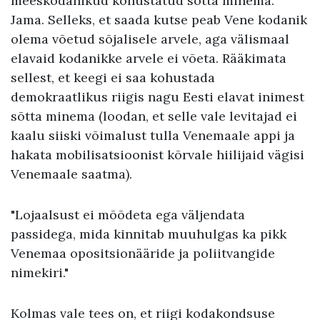
meeskodanikud kohustatud sõtta minema.
Jama. Selleks, et saada kutse peab Vene kodanik
olema võetud sõjalisele arvele, aga välismaal
elavaid kodanikke arvele ei võeta. Rääkimata
sellest, et keegi ei saa kohustada
demokraatlikus riigis nagu Eesti elavat inimest
sõtta minema (loodan, et selle vale levitajad ei
kaalu siiski võimalust tulla Venemaale appi ja
hakata mobilisatsioonist kõrvale hiilijaid vägisi
Venemaale saatma).
"Lojaalsust ei mõõdeta ega väljendata
passidega, mida kinnitab muuhulgas ka pikk
Venemaa opositsionääride ja poliitvangide
nimekiri."
Kolmas vale tees on, et riigi kodakondsuse