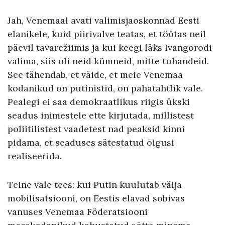
Jah, Venemaal avati valimisjaoskonnad Eesti
elanikele, kuid piirivalve teatas, et töötas neil
päevil tavarežiimis ja kui keegi läks Ivangorodi
valima, siis oli neid kümneid, mitte tuhandeid.
See tähendab, et väide, et meie Venemaa
kodanikud on putinistid, on pahatahtlik vale.
Pealegi ei saa demokraatlikus riigis ükski
seadus inimestele ette kirjutada, millistest
poliitilistest vaadetest nad peaksid kinni
pidama, et seaduses sätestatud õigusi
realiseerida.
Teine vale tees: kui Putin kuulutab välja
mobilisatsiooni, on Eestis elavad sobivas
vanuses Venemaa Föderatsiooni