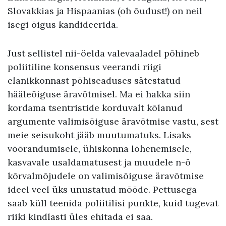
Slovakkias ja Hispaanias (oh õudust!) on neil
isegi õigus kandideerida.
Just sellistel nii-öelda valevaaladel põhineb
poliitiline konsensus veerandi riigi
elanikkonnast põhiseaduses sätestatud
hääleõiguse äravõtmisel. Ma ei hakka siin
kordama tsentristide korduvalt kõlanud
argumente valimisõiguse äravõtmise vastu, sest
meie seisukoht jääb muutumatuks. Lisaks
võõrandumisele, ühiskonna lõhenemisele,
kasvavale usaldamatusest ja muudele n-ö
kõrvalmõjudele on valimisõiguse äravõtmise
ideel veel üks unustatud mõõde. Pettusega
saab küll teenida poliitilisi punkte, kuid tugevat
riiki kindlasti üles ehitada ei saa.