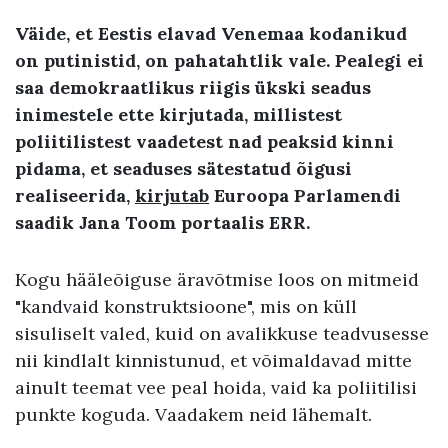
Väide, et Eestis elavad Venemaa kodanikud
on putinistid, on pahatahtlik vale. Pealegi ei
saa demokraatlikus riigis ükski seadus
inimestele ette kirjutada, millistest
poliitilistest vaadetest nad peaksid kinni
pidama, et seaduses sätestatud õigusi
realiseerida,
kirjutab
Euroopa Parlamendi
saadik Jana Toom portaalis ERR.
Kogu hääleõiguse äravõtmise loos on mitmeid
"kandvaid konstruktsioone", mis on küll
sisuliselt valed, kuid on avalikkuse teadvusesse
nii kindlalt kinnistunud, et võimaldavad mitte
ainult teemat vee peal hoida, vaid ka poliitilisi
punkte koguda. Vaadakem neid lähemalt.