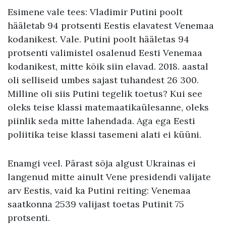
Esimene vale tees: Vladimir Putini poolt
hääletab 94 protsenti Eestis elavatest Venemaa
kodanikest. Vale. Putini poolt hääletas 94
protsenti valimistel osalenud Eesti Venemaa
kodanikest, mitte kõik siin elavad. 2018. aastal
oli selliseid umbes sajast tuhandest 26 300.
Milline oli siis Putini tegelik toetus? Kui see
oleks teise klassi matemaatikaülesanne, oleks
piinlik seda mitte lahendada. Aga ega Eesti
poliitika teise klassi tasemeni alati ei küüni.
Enamgi veel. Pärast sõja algust Ukrainas ei
langenud mitte ainult Vene presidendi valijate
arv Eestis, vaid ka Putini reiting: Venemaa
saatkonna 2539 valijast toetas Putinit 75
protsenti.