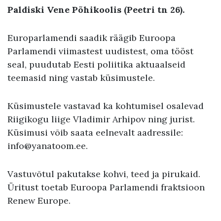
Paldiski Vene Põhikoolis (Peetri tn 26).
Europarlamendi saadik räägib Euroopa
Parlamendi viimastest uudistest, oma tööst
seal, puudutab Eesti poliitika aktuaalseid
teemasid ning vastab küsimustele.
Küsimustele vastavad ka kohtumisel osalevad
Riigikogu liige Vladimir Arhipov ning jurist.
Küsimusi võib saata eelnevalt aadressile:
info@yanatoom.ee.
Vastuvõtul pakutakse kohvi, teed ja pirukaid.
Üritust toetab Euroopa Parlamendi fraktsioon
Renew Europe.