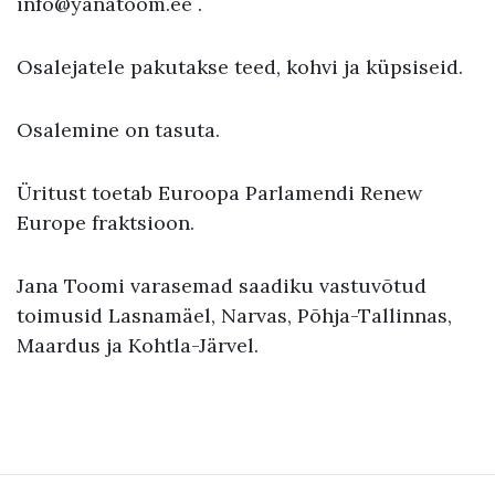
info@yanatoom.ee .
Osalejatele pakutakse teed, kohvi ja küpsiseid.
Osalemine on tasuta.
Üritust toetab Euroopa Parlamendi Renew
Europe fraktsioon.
Jana Toomi varasemad saadiku vastuvõtud
toimusid Lasnamäel, Narvas, Põhja-Tallinnas,
Maardus ja Kohtla-Järvel.