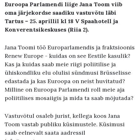
Euroopa Parlamendi liige Jana Toom viib
oma järjekordse saadiku vastuvõtu läbi
Tartus – 25. aprillil kl 18 V Spaahotell ja
Konverentsikeskuses (Riia 2).
Jana Toomi töö Europarlamendis ja fraktsioonis
Renew Europe - kuidas on see Eestile kasulik?
Kas ja kuidas saab meie riigi poliitilise ja
ühiskondliku elu olulisi sündmusi Brüsselisse
edastada ja kas Euroopa on neist huvitatud?
Milline on Euroopa Parlamendi roll meie aja
poliitilises mosaiigis ja mida ta saab mõjutada?
Vastuvõtul osaleb jurist, kellega koos Jana
Toom vastab publiku küsimustele. Küsimusi
saab eelnevalt saata aadressil