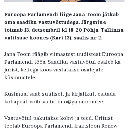
Euroopa Parlamendi liige Jana Toom jätkab
oma saadiku vastuvõttudega. Järgmine
toimub 13. detsembril kl 18-20 Põhja-Tallinna
valitsuse hoones (Kari 13), saalis nr 2.
Jana Toom räägib viimastest uudistest Euroopa
Parlamendi töös. Saadiku vastuvõtul osaleb ka
jurist, kellega koos vastatakse osalejate
küsimustele.
Küsimusi saab suuliselt ja kirjalikult esitada
kohapeal, võib saata: info@yanatoom.ee.
Vastuvõtul pakutakse kohvi ja teed. Üritust
toetab Euroopa Parlamendi fraktsioon Renew