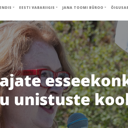
ENDIS
EESTI VABARIIGIS
JANA TOOMI BÜROO
ÕIGUSA
ajate esseekon
u unistuste koo