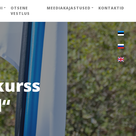
BI
OTSENE
MEEDIAKAJASTUSED
KONTAKTID
VESTLUS
kurss
l“