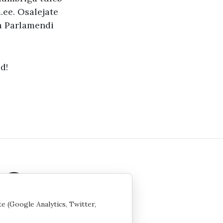
.ee. Osalejate
pa Parlamendi
id!
te (Google Analytics, Twitter,
 seaded