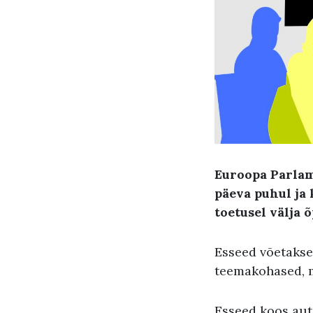
Euroopa Parlam
päeva puhul ja
toetusel välja 
Esseed võetakse
teemakohased, m
Esseed koos aut