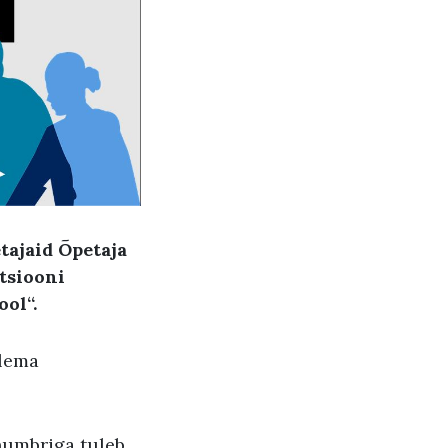
tajaid Õpetaja
tsiooni
ool“.
olema
numbriga tuleb