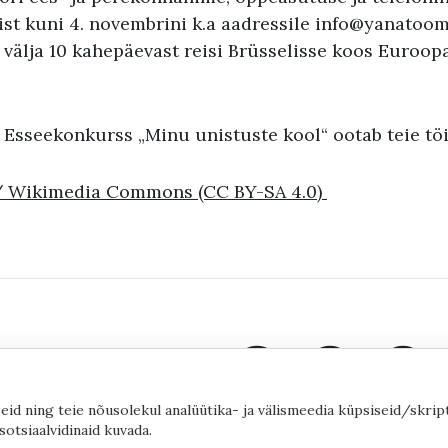
ist kuni 4. novembrini k.a aadressile info@yanatoom
e välja 10 kahepäevast reisi Brüsselisse koos Euroo
! Esseekonkurss „Minu unistuste kool“ ootab teie tö
/ Wikimedia Commons (CC BY-SA 4.0)
eid ning teie nõusolekul analüütika- ja välismeedia küpsiseid/skrip
sotsiaalvidinaid kuvada.
©2020 by Yana Toom
Küpsiste