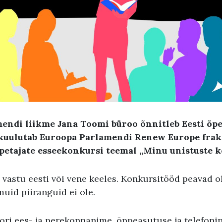
endi liikme Jana Toomi büroo õnnitleb Eesti õpe
 kuulutab Euroopa Parlamendi Renew Europe frak
õpetajate esseekonkursi teemal „Minu unistuste k
 vastu eesti või vene keeles. Konkursitööd peavad 
uid piiranguid ei ole.
ori ees- ja perekonnanime, õppeasutuse ja telefoni