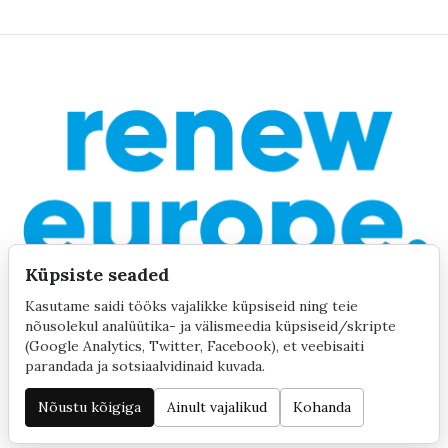
Küpsiste seaded
Kasutame saidi tööks vajalikke küpsiseid ning teie
nõusolekul analüütika- ja välismeedia küpsiseid/skripte
(Google Analytics, Twitter, Facebook), et veebisaiti
parandada ja sotsiaalvidinaid kuvada.
©2020 by Yana Toom
Küpsiste seaded
Nõustu kõigiga
Ainult vajalikud
Kohanda