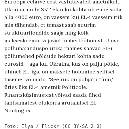
Euroopa eelarve eest vastutavatelt ametnikelt.
Ukraina, mille SKT elaniku kohta oli enne sõda
alla 4000 euro, on vaesem kui EL-i vaeseim riik,
mis tähendab, et temast saab suurim
struktuurifondide saaja ning kõik
makseskeemid vajavad ümbertöötamist. Ühise
põllumajanduspoliitika raames saavad EL-i
põllumehed põldude hektari kohta sadu
eurosid – aga kui Ukraina, kus on palju põlde,
ühineb EL-iga, on maksete hoidmine sellisel
tasemel võimatu. "See riik on põhjatu tünn,"
ütles üks EL-i ametnik Politicole.
Finantsküsimustest võivad saada ühed
tähtsamatest olukorra arutamisel EL
Nõukogus.
Foto: 
Ilya
 / Flickr (
CC BY-SA 2.0
)