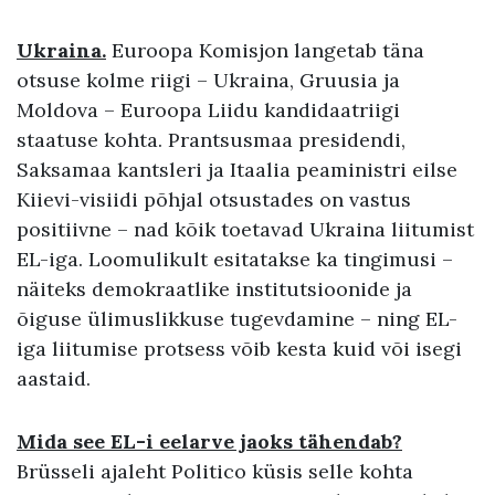
Ukraina.
Euroopa Komisjon langetab täna
otsuse kolme riigi – Ukraina, Gruusia ja
Moldova – Euroopa Liidu kandidaatriigi
staatuse kohta. Prantsusmaa presidendi,
Saksamaa kantsleri ja Itaalia peaministri eilse
Kiievi-visiidi põhjal otsustades on vastus
positiivne – nad kõik toetavad Ukraina liitumist
EL-iga. Loomulikult esitatakse ka tingimusi –
näiteks demokraatlike institutsioonide ja
õiguse ülimuslikkuse tugevdamine – ning EL-
iga liitumise protsess võib kesta kuid või isegi
aastaid.
Mida see EL-i eelarve jaoks tähendab?
Brüsseli ajaleht Politico küsis selle kohta