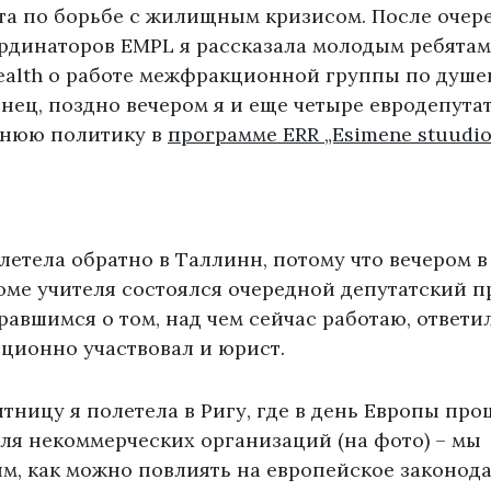
та по борьбе с жилищным кризисом. После очер
рдинаторов EMPL я рассказала молодым ребятам
Health о работе межфракционной группы по душ
нец, поздно вечером я и еще четыре евродепута
шнюю политику в
программе ERR „Esimene stuudio
илетела обратно в Таллинн, потому что вечером 
оме учителя состоялся очередной депутатский п
равшимся о том, над чем сейчас работаю, ответи
ционно участвовал и юрист.
ятницу я полетела в Ригу, где в день Европы про
ля некоммерческих организаций (на фото) – мы
м, как можно повлиять на европейское законода