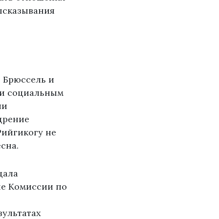
высказывания
в Брюссель и
и и социальным
ли
дрение
Рийгикогу не
сна.
щала
ие Комиссии по
зультатах