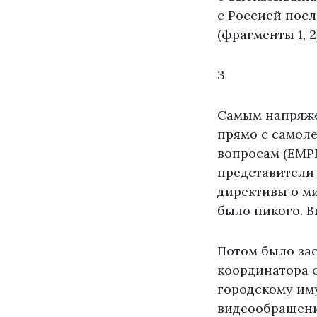
с Россией посл
(фрагменты
1
,
2
3
Самым напряжен
прямо с самоле
вопросам (EMP
представители
директивы о ми
было никого. В
Потом было зас
координатора 
городскому им
видеообращение