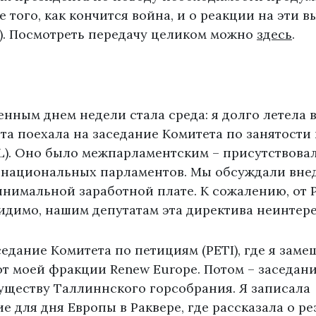
е того, как кончится война, и о реакции на эти 
). Посмотреть передачу целиком можно
здесь
.
ным днем недели стала среда: я долго летела 
та поехала на заседание Комитета по занятост
L). Оно было межпарламентским – присутствова
 национальных парламентов. Мы обсуждали вне
нимальной заработной плате. К сожалению, от 
идимо, нашим депутатам эта директива неинтере
едание Комитета по петициям (PETI), где я заме
от моей фракции Renew Europe. Потом – заседан
уществу Таллиннского горсобрания. Я записала
 для дня Европы в Раквере, где рассказала о ре