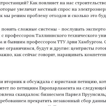
ктростанций? Как повлияет на нас строительств
которые увеличат местный спрос на электроэне
ак мы решим проблему отходов и сколько это буд
понять сложные системы – послушать экспертов
 с профессором Таллиннского технического уни
м и бывшим профессором ТТУ Арви Хамбургом.
е ограничимся, будут и другие: центристы гото
 важно, как сейчас говорят, наращивать компете
 и вторник я обсуждала с юристами петицию, ко
митет по петициям Европарламента на следующей
овлена скандалом: бизнесмен Парвел Пруунсиль
 требованием прекратить незаконный сбор данны