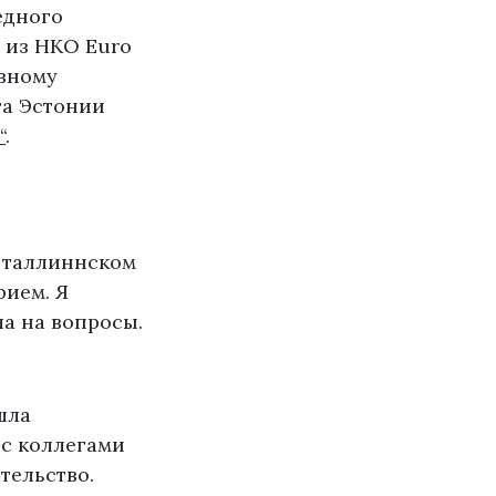
едного
 из НКО Euro
евному
та Эстонии
“
.
в таллиннском
рием. Я
ла на вопросы.
шла
 с коллегами
тельство.