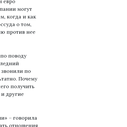
н евро
пании могут
, когда и как
ссуда о том,
ию против нее
 по поводу
следний
 звонили по
ьтатно. Почему
чего получить
 и другие
ли» – говорила
ать отношения