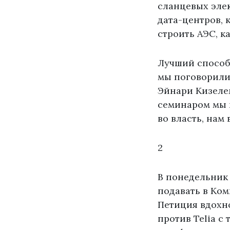
сланцевых эле
дата-центров, 
строить АЭС, к
Лучший способ 
мы поговорили
Эйнари Кизеле
семинаром мы н
во власть, нам
2
В понедельник
подавать в Ко
Петиция вдохн
против Telia с