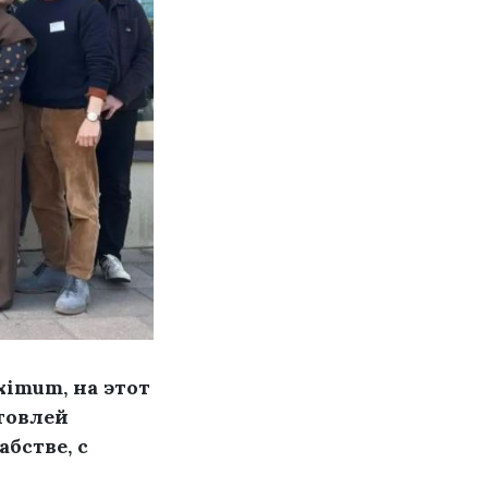
ximum, на этот
говлей
бстве, с