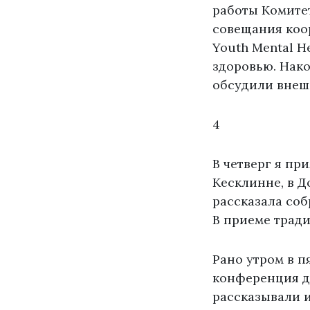
работы Комите
совещания коо
Youth Mental 
здоровью. Нако
обсудили вне
4
В четверг я пр
Кесклинне, в Д
рассказала соб
В приеме тради
Рано утром в п
конференция д
рассказывали и