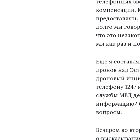
телефонных зво
компенсации. 
предоставлять 
долго мы говор
что это незако
мы как раз и п
Еще я составля
дронов над Эс
дроновый инци
телефону 1247 
службы МВД дей
информацию? О
вопросы.
Вечером во вто
о высказывани