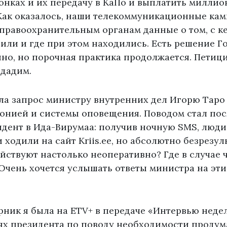
нках и их передачу в КаПо и выплатить миллио
Как оказалось, наши телекоммуникационные кам
правоохранительным органам данные о том, с кем
или и где при этом находились. Есть решение Го
нно, но порочная практика продолжается. Петиц
одадим.
ла запрос министру внутренних дел Игорю Таро
тонией и системы оповещения. Поводом стал по
дент в Ида-Вирумаа: получив ночную SMS, люди
и ходили на сайт Kriis.ee, но абсолютно безрезул
ствуют настолько неоперативно? Где в случае 
чень хочется услышать ответы министра на эти
рник я была на ETV+ в передаче «Интервью неде
ях президента по поводу необходимости продум