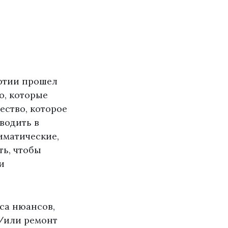
ртии прошел
о, которые
ество, которое
водить в
иматические,
ть, чтобы
и
сса нюансов,
и/или ремонт