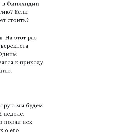
о в Финляндии
ргию? Если
ет стоить?
. На этот раз
верситета
 Одним
вятся к приходу
нцию.
торую мы будем
 неделе.
д подал иск
х о его