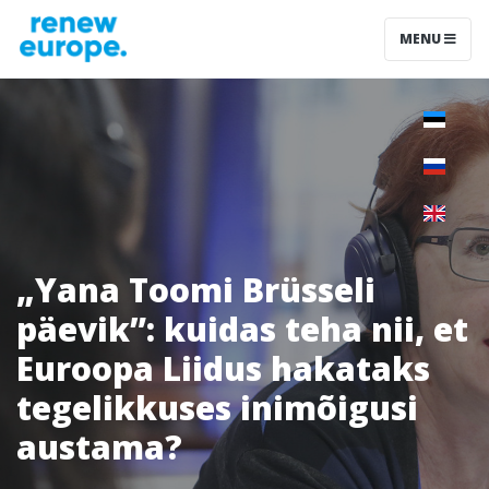
MENU
„Yana Toomi Brüsseli
päevik”: kuidas teha nii, et
Euroopa Liidus hakataks
tegelikkuses inimõigusi
austama?