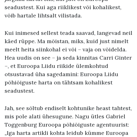
seadustest. Kui aga riiklikest või kohalikest,
võib hartale lihtsalt vilistada.
Kui inimesed sellest teada saavad, langevad neil
käed rüppe. Ma mõistan, miks, kuid just nimelt
meelt heita siinkohal ei või – vaja on võidelda.
Hea uudis on see – ja seda kinnitas Carri Ginter
–, et Euroopa Liidu riikide ülemkohtud
otsustavad üha sagedamini: Euroopa Liidu
põhiõiguste harta on tähtsam kohalikest
seadustest.
Jah, see sõltub endiselt kohtunike heast tahtest,
mis pole alati ühesugune. Nagu ütles Gabriel
Toggenburg Euroopa põhiõiguste agentuurist:
„Iga harta artikli kohta leidub kümme Euroopa