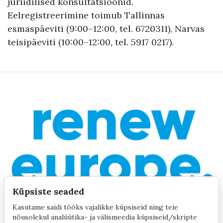
juriidilised konsultatsioonid.
Eelregistreerimine toimub Tallinnas
esmaspäeviti (9:00–12:00, tel. 6720311), Narvas
teisipäeviti (10:00–12:00, tel. 5917 0217).
Küpsiste seaded
Kasutame saidi tööks vajalikke küpsiseid ning teie
nõusolekul analüütika- ja välismeedia küpsiseid/skripte