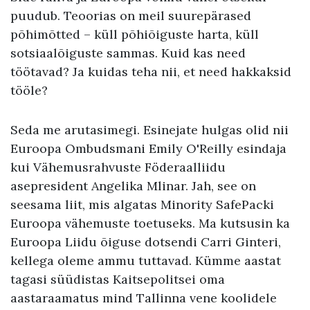
puudub. Teoorias on meil suurepärased
põhimõtted – küll põhiõiguste harta, küll
sotsiaalõiguste sammas. Kuid kas need
töötavad? Ja kuidas teha nii, et need hakkaksid
tööle?
Seda me arutasimegi. Esinejate hulgas olid nii
Euroopa Ombudsmani Emily O'Reilly esindaja
kui Vähemusrahvuste Föderaalliidu
asepresident Angelika Mlinar. Jah, see on
seesama liit, mis algatas Minority SafePacki
Euroopa vähemuste toetuseks. Ma kutsusin ka
Euroopa Liidu õiguse dotsendi Carri Ginteri,
kellega oleme ammu tuttavad. Kümme aastat
tagasi süüdistas Kaitsepolitsei oma
aastaraamatus mind Tallinna vene koolidele