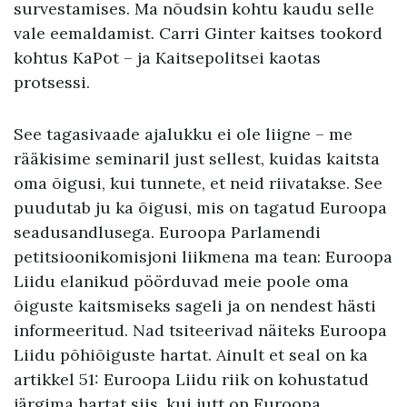
survestamises. Ma nõudsin kohtu kaudu selle
vale eemaldamist. Carri Ginter kaitses tookord
kohtus KaPot – ja Kaitsepolitsei kaotas
protsessi.
See tagasivaade ajalukku ei ole liigne – me
rääkisime seminaril just sellest, kuidas kaitsta
oma õigusi, kui tunnete, et neid riivatakse. See
puudutab ju ka õigusi, mis on tagatud Euroopa
seadusandlusega. Euroopa Parlamendi
petitsioonikomisjoni liikmena ma tean: Euroopa
Liidu elanikud pöörduvad meie poole oma
õiguste kaitsmiseks sageli ja on nendest hästi
informeeritud. Nad tsiteerivad näiteks Euroopa
Liidu põhiõiguste hartat. Ainult et seal on ka
artikkel 51: Euroopa Liidu riik on kohustatud
järgima hartat siis, kui jutt on Euroopa