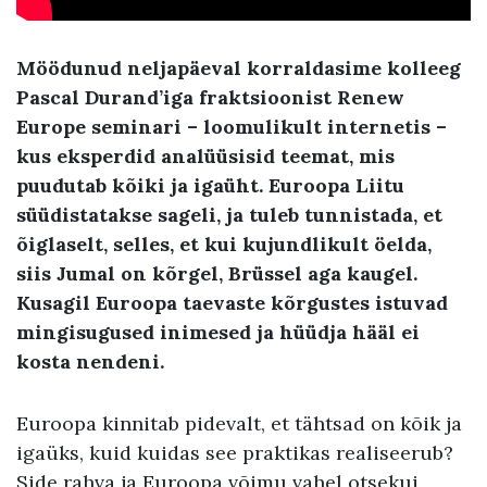
Möödunud neljapäeval korraldasime kolleeg
Pascal Durand’iga fraktsioonist Renew
Europe seminari – loomulikult internetis –
kus eksperdid analüüsisid teemat, mis
puudutab kõiki ja igaüht. Euroopa Liitu
süüdistatakse sageli, ja tuleb tunnistada, et
õiglaselt, selles, et kui kujundlikult öelda,
siis Jumal on kõrgel, Brüssel aga kaugel.
Kusagil Euroopa taevaste kõrgustes istuvad
mingisugused inimesed ja hüüdja hääl ei
kosta nendeni.
Euroopa kinnitab pidevalt, et tähtsad on kõik ja
igaüks, kuid kuidas see praktikas realiseerub?
Side rahva ja Euroopa võimu vahel otsekui