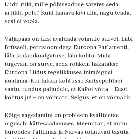
Liidu riiki, mille põhiseaduse sätetes seda
artiklit pole.“ Kuid lamava kivi alla, nagu teada,
vesi ei voola.
Väljapääs on üks: avaldada võimule survet. Läbi
Brüsseli, petitsioonidega Euroopa Parlamenti,
läbi kodanikualgatuse, läbi kohtu. Mida
tugevam on surve, seda rohkem hakatakse
Euroopa Liidus tegelikkuses inimõigusi
austama. Kui läksin kohtusse Kaitsepolitsei
vastu, tundus paljudele, et KaPot võita – Eesti
kohtus ju! – on võimatu. Selgus, et on võimalik.
Kõige sagedamini on probleem kvaliteetse
õigusabi kättesaadavuses. Meenutan, et minu
büroodes Tallinnas ja Narvas toimuvad tasuta