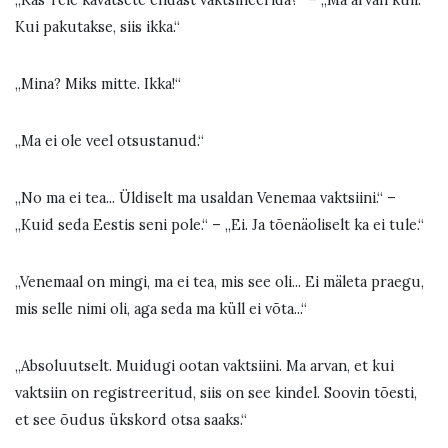
„Kas Teie kavatsete endast vaktsineerida?“
–
„Ma arvan küll.
Kui pakutakse, siis ikka.“
„Mina? Miks mitte. Ikka!“
„Ma ei ole veel otsustanud.“
„No ma ei tea... Üldiselt ma usaldan Venemaa vaktsiini.“ –
„Kuid seda Eestis seni pole.“ – „Ei. Ja tõenäoliselt ka ei tule.“
„Venemaal on mingi, ma ei tea, mis see oli... Ei mäleta praegu,
mis selle nimi oli, aga seda ma küll ei võta...“
„Absoluutselt. Muidugi ootan vaktsiini. Ma arvan, et kui
vaktsiin on registreeritud, siis on see kindel. Soovin tõesti,
et see õudus ükskord otsa saaks.“