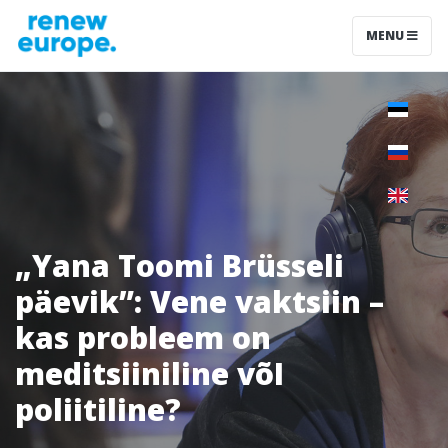
MENU
„Yana Toomi Brüsseli
päevik”: Vene vaktsiin –
kas probleem on
meditsiiniline võI
poliitiline?