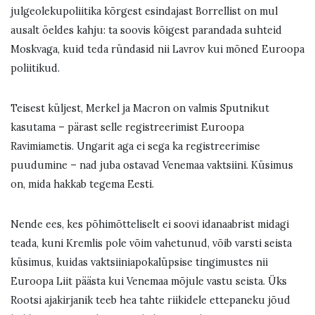
julgeolekupoliitika kõrgest esindajast Borrellist on mul
ausalt öeldes kahju: ta soovis kõigest parandada suhteid
Moskvaga, kuid teda ründasid nii Lavrov kui mõned Euroopa
poliitikud.
Teisest küljest, Merkel ja Macron on valmis Sputnikut
kasutama – pärast selle registreerimist Euroopa
Ravimiametis. Ungarit aga ei sega ka registreerimise
puudumine – nad juba ostavad Venemaa vaktsiini. Küsimus
on, mida hakkab tegema Eesti.
Nende ees, kes põhimõtteliselt ei soovi idanaabrist midagi
teada, kuni Kremlis pole võim vahetunud, võib varsti seista
küsimus, kuidas vaktsiiniapokalüpsise tingimustes nii
Euroopa Liit päästa kui Venemaa mõjule vastu seista. Üks
Rootsi ajakirjanik teeb hea tahte riikidele ettepaneku jõud