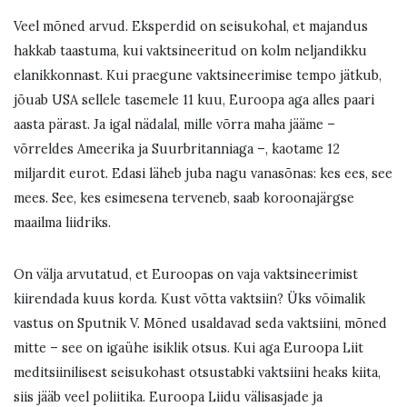
Veel mõned arvud. Eksperdid on seisukohal, et majandus
hakkab taastuma, kui vaktsineeritud on kolm neljandikku
elanikkonnast. Kui praegune vaktsineerimise tempo jätkub,
jõuab USA sellele tasemele 11 kuu, Euroopa aga alles paari
aasta pärast. Ja igal nädalal, mille võrra maha jääme –
võrreldes Ameerika ja Suurbritanniaga –, kaotame 12
miljardit eurot. Edasi läheb juba nagu vanasõnas: kes ees, see
mees. See, kes esimesena terveneb, saab koroonajärgse
maailma liidriks.
On välja arvutatud, et Euroopas on vaja vaktsineerimist
kiirendada kuus korda. Kust võtta vaktsiin? Üks võimalik
vastus on Sputnik V. Mõned usaldavad seda vaktsiini, mõned
mitte – see on igaühe isiklik otsus. Kui aga Euroopa Liit
meditsiinilisest seisukohast otsustabki vaktsiini heaks kiita,
siis jääb veel poliitika. Euroopa Liidu välisasjade ja