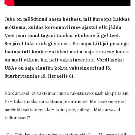
Juba on möödunud aasta hetkest, mil Euroopa hakkas
mõtlema, kuidas koroonaviiruse ajastul ellu jääda.
Veel paar kuud tagasi tundus, et oleme õigel teel.
Seejärel läks midagi valesti. Euroopa Liit jäi peaaegu
lootusetult konkurentidest maha: saja inimese kohta
on meil vähem kui neli vaktsineeritut. Võrdluseks:
USAs on saja elaniku kohta vaktsineeritud 13,
Suurbritannias 19, Iisraelis 61.
Kõik arvasid, et vaktsineerimise takistuseks saab skeptitsism.
Ei – takistuseks sai vaktsiini puudumine. Me laseksime end
meeleldi vaktsineerida – kuid pole, millega. Mida arvavad
tallinnlased?