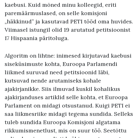
kaebusi. Kuid mõned minu kolleegid, eriti
paremäärmuslased, on selle komisjoni
„häkkinud” ja kasutavad PETI tööd oma huvides.
Viimasel istungil olid 19 arutatud petitsioonist
17 Hispaania päritoluga.
Algoritm on lihtne: inimesed kirjutavad kaebusi
siseküsimuste kohta, Euroopa Parlamendi
liikmed suruvad need petitsioonid läbi,
kutsuvad nende arutamiseks kohale
ajakirjanikke. Siis ilmuvad kuskil kohalikus
ajakirjanduses artiklid selle kohta, et Euroopa
Parlament on midagi otsustanud. Kuigi PETI ei
saa liikmesriike midagi tegema sundida. Selleks
tuleb sundida Euroopa Komisjoni algatama
rikkumismenetlust, mis on suur töö. Seetõttu