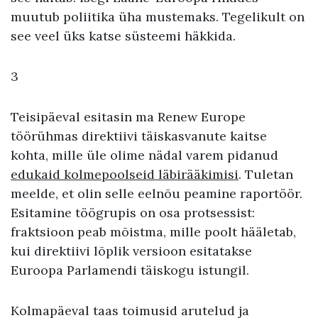
muutub poliitika üha mustemaks. Tegelikult on
see veel üks katse süsteemi häkkida.
3
Teisipäeval esitasin ma Renew Europe
töörühmas direktiivi täiskasvanute kaitse
kohta, mille üle olime nädal varem pidanud
edukaid kolmepoolseid läbirääkimisi
. Tuletan
meelde, et olin selle eelnõu peamine raportöör.
Esitamine töögrupis on osa protsessist:
fraktsioon peab mõistma, mille poolt hääletab,
kui direktiivi lõplik versioon esitatakse
Euroopa Parlamendi täiskogu istungil.
Kolmapäeval taas toimusid arutelud ja