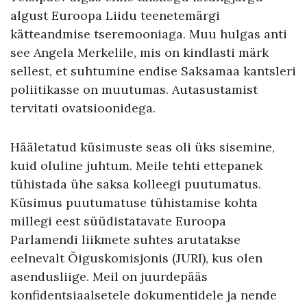
algust Euroopa Liidu teenetemärgi
kätteandmise tseremooniaga. Muu hulgas anti
see Angela Merkelile, mis on kindlasti märk
sellest, et suhtumine endise Saksamaa kantsleri
poliitikasse on muutumas. Autasustamist
tervitati ovatsioonidega.
Hääletatud küsimuste seas oli üks sisemine,
kuid oluline juhtum. Meile tehti ettepanek
tühistada ühe saksa kolleegi puutumatus.
Küsimus puutumatuse tühistamise kohta
millegi eest süüdistatavate Euroopa
Parlamendi liikmete suhtes arutatakse
eelnevalt Õiguskomisjonis (JURI), kus olen
asendusliige. Meil on juurdepääs
konfidentsiaalsetele dokumentidele ja nende