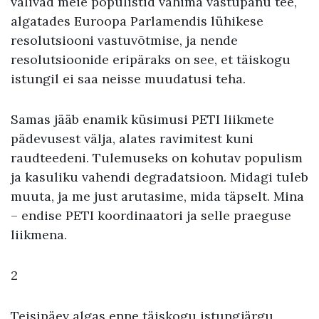
valivad meie populistid vähima vastupanu tee,
algatades Euroopa Parlamendis lühikese
resolutsiooni vastuvõtmise, ja nende
resolutsioonide eripäraks on see, et täiskogu
istungil ei saa neisse muudatusi teha.
Samas jääb enamik küsimusi PETI liikmete
pädevusest välja, alates ravimitest kuni
raudteedeni. Tulemuseks on kohutav populism
ja kasuliku vahendi degradatsioon. Midagi tuleb
muuta, ja me just arutasime, mida täpselt. Mina
– endise PETI koordinaatori ja selle praeguse
liikmena.
2
Teisipäev algas enne täiskogu istungjärgu