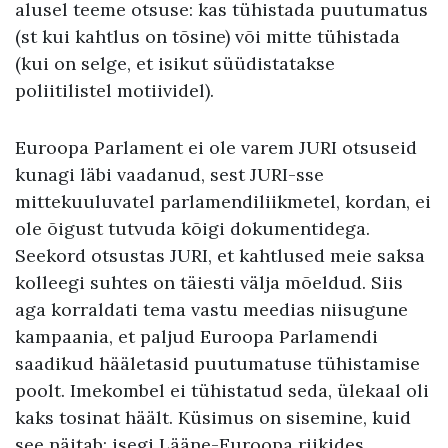
alusel teeme otsuse: kas tühistada puutumatus
(st kui kahtlus on tõsine) või mitte tühistada
(kui on selge, et isikut süüdistatakse
poliitilistel motiividel).
Euroopa Parlament ei ole varem JURI otsuseid
kunagi läbi vaadanud, sest JURI-sse
mittekuuluvatel parlamendiliikmetel, kordan, ei
ole õigust tutvuda kõigi dokumentidega.
Seekord otsustas JURI, et kahtlused meie saksa
kolleegi suhtes on täiesti välja mõeldud. Siis
aga korraldati tema vastu meedias niisugune
kampaania, et paljud Euroopa Parlamendi
saadikud hääletasid puutumatuse tühistamise
poolt. Imekombel ei tühistatud seda, ülekaal oli
kaks tosinat häält. Küsimus on sisemine, kuid
see näitab: isegi Lääne-Euroopa riikides