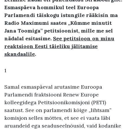
Esmaspäeva hommikul teel Euroopa
Parlamendi täiskogu istungile rääkisin ma
Radio Maximumi saates „Kümme minutit
Jana Toomiga” petitsioonist, mille me sel
nädalal esitasime.
See petitsioon on minu
reaktsioon Eesti täieliku jälitamise
skandaalile
.
1
Samal esmaspäeval arutasime Euroopa
Parlamendi fraktsiooni Renew Europe
kolleegidega Petitsioonikomisjoni (PETI)
saatust. See on parlamendi kõige „lihtsam”
komisjon selles mõttes, et see ei vaata läbi
aruandeid ega seaduseelnõusid, vaid kodanike