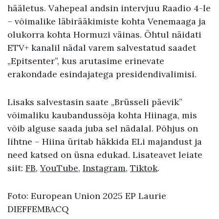
hääletus. Vahepeal andsin intervjuu Raadio 4-le
– võimalike läbirääkimiste kohta Venemaaga ja
olukorra kohta Hormuzi väinas. Õhtul näidati
ETV+ kanalil nädal varem salvestatud saadet
„Epitsenter”, kus arutasime erinevate
erakondade esindajatega presidendivalimisi.
Lisaks salvestasin saate „Brüsseli päevik”
võimaliku kaubandussõja kohta Hiinaga, mis
võib alguse saada juba sel nädalal. Põhjus on
lihtne – Hiina üritab häkkida ELi majandust ja
need katsed on üsna edukad. Lisateavet leiate
siit:
FB
,
YouTube
,
Instagram
,
Tiktok
.
Foto: European Union 2025 EP Laurie
DIEFFEMBACQ