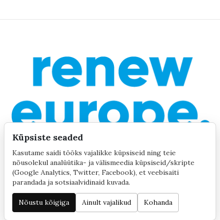
Küpsiste seaded
Kasutame saidi tööks vajalikke küpsiseid ning teie
nõusolekul analüütika- ja välismeedia küpsiseid/skripte
(Google Analytics, Twitter, Facebook), et veebisaiti
parandada ja sotsiaalvidinaid kuvada.
©2020 by Yana Toom
Küpsiste seaded
Nõustu kõigiga
Ainult vajalikud
Kohanda