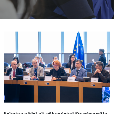
Eelmine nädal oli pühendatud Strasbourgile.