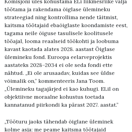
Komisjoni üles kohustama ELi liikmesriike välja
töötama ja rakendama õiglase ülemineku
strateegiad ning kontrollima nende täitmist,
kaitsma töötajaid ebaõiglaste koondamiste eest,
tagama neile õiguse tasulisele koolitusele
tööajal, looma reaalseid töökohti ja loobuma
kavast kaotada alates 2028. aastast Õiglase
ülemineku fond. Euroopa eelarveprojektis
aastateks 2028–2034 ei ole seda fondi ette
nähtud. „Ei ole arusaadav, kuidas see üldse
võimalik on,” kommenteeris Jana Toom.
„Ülemineku tagajärjed ei kao kuhugi. ELil on
objektiivne moraalne kohustus toetada
kannatanud piirkondi ka pärast 2027. aastat.”
„Tööturu jaoks tähendab õiglane üleminek
kolme asja: me peame kaitsma töötajaid