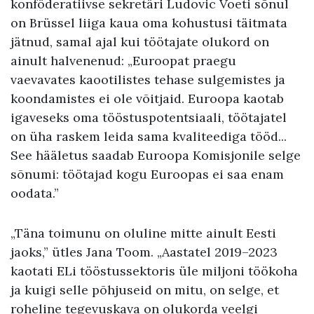
konföderatiivse sekretäri Ludovic Voeti sõnul
on Brüssel liiga kaua oma kohustusi täitmata
jätnud, samal ajal kui töötajate olukord on
ainult halvenenud: „Euroopat praegu
vaevavates kaootilistes tehase sulgemistes ja
koondamistes ei ole võitjaid. Euroopa kaotab
igaveseks oma tööstuspotentsiaali, töötajatel
on üha raskem leida sama kvaliteediga tööd...
See hääletus saadab Euroopa Komisjonile selge
sõnumi: töötajad kogu Euroopas ei saa enam
oodata.”
„Täna toimunu on oluline mitte ainult Eesti
jaoks,” ütles Jana Toom. „Aastatel 2019–2023
kaotati ELi tööstussektoris üle miljoni töökoha
ja kuigi selle põhjuseid on mitu, on selge, et
roheline tegevuskava on olukorda veelgi