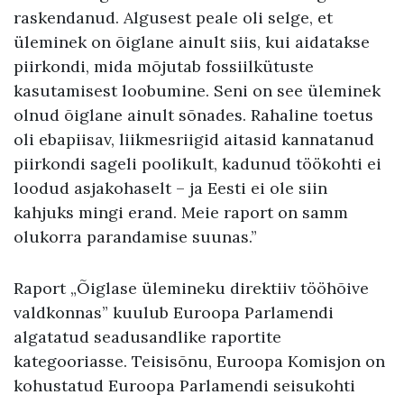
raskendanud. Algusest peale oli selge, et
üleminek on õiglane ainult siis, kui aidatakse
piirkondi, mida mõjutab fossiilkütuste
kasutamisest loobumine. Seni on see üleminek
olnud õiglane ainult sõnades. Rahaline toetus
oli ebapiisav, liikmesriigid aitasid kannatanud
piirkondi sageli poolikult, kadunud töökohti ei
loodud asjakohaselt – ja Eesti ei ole siin
kahjuks mingi erand. Meie raport on samm
olukorra parandamise suunas.”
Raport „Õiglase ülemineku direktiiv tööhõive
valdkonnas” kuulub Euroopa Parlamendi
algatatud seadusandlike raportite
kategooriasse. Teisisõnu, Euroopa Komisjon on
kohustatud Euroopa Parlamendi seisukohti