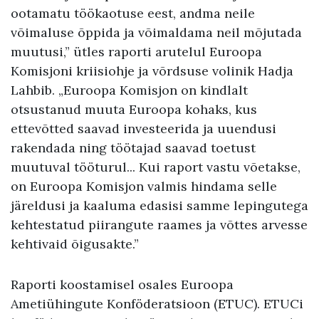
ootamatu töökaotuse eest, andma neile
võimaluse õppida ja võimaldama neil mõjutada
muutusi,” ütles raporti arutelul Euroopa
Komisjoni kriisiohje ja võrdsuse volinik Hadja
Lahbib. „Euroopa Komisjon on kindlalt
otsustanud muuta Euroopa kohaks, kus
ettevõtted saavad investeerida ja uuendusi
rakendada ning töötajad saavad toetust
muutuval tööturul... Kui raport vastu võetakse,
on Euroopa Komisjon valmis hindama selle
järeldusi ja kaaluma edasisi samme lepingutega
kehtestatud piirangute raames ja võttes arvesse
kehtivaid õigusakte.”
Raporti koostamisel osales Euroopa
Ametiühingute Konföderatsioon (ETUC). ETUCi